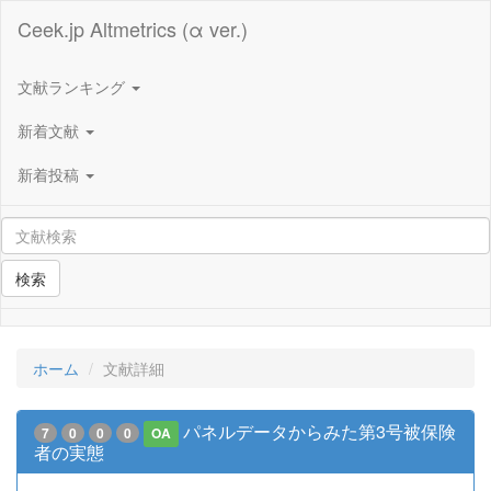
Ceek.jp Altmetrics (α ver.)
文献ランキング
新着文献
新着投稿
検索
ホーム
文献詳細
パネルデータからみた第3号被保険
7
0
0
0
OA
者の実態