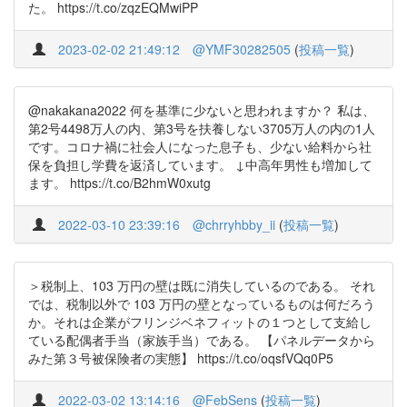
た。 https://t.co/zqzEQMwiPP
2023-02-02 21:49:12
@YMF30282505
(
投稿一覧
)
@nakakana2022 何を基準に少ないと思われますか？ 私は、
第2号4498万人の内、第3号を扶養しない3705万人の内の1人
です。コロナ禍に社会人になった息子も、少ない給料から社
保を負担し学費を返済しています。 ↓中高年男性も増加して
ます。 https://t.co/B2hmW0xutg
2022-03-10 23:39:16
@chrryhbby_ii
(
投稿一覧
)
＞税制上、103 万円の壁は既に消失しているのである。 それ
では、税制以外で 103 万円の壁となっているものは何だろう
か。それは企業がフリンジベネフィットの１つとして支給し
ている配偶者手当（家族手当）である。 【パネルデータから
みた第３号被保険者の実態】 https://t.co/oqsfVQq0P5
2022-03-02 13:14:16
@FebSens
(
投稿一覧
)