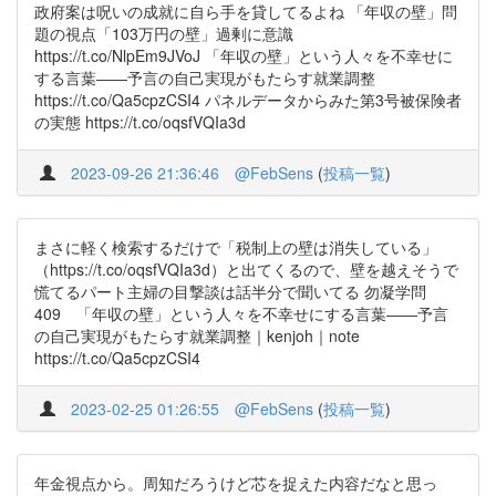
政府案は呪いの成就に自ら手を貸してるよね 「年収の壁」問
題の視点「103万円の壁」過剰に意識
https://t.co/NlpEm9JVoJ 「年収の壁」という人々を不幸せに
する言葉――予言の自己実現がもたらす就業調整
https://t.co/Qa5cpzCSI4 パネルデータからみた第3号被保険者
の実態 https://t.co/oqsfVQIa3d
2023-09-26 21:36:46
@FebSens
(
投稿一覧
)
まさに軽く検索するだけで「税制上の壁は消失している」
（https://t.co/oqsfVQIa3d）と出てくるので、壁を越えそうで
慌てるパート主婦の目撃談は話半分で聞いてる 勿凝学問
409 「年収の壁」という人々を不幸せにする言葉――予言
の自己実現がもたらす就業調整｜kenjoh｜note
https://t.co/Qa5cpzCSI4
2023-02-25 01:26:55
@FebSens
(
投稿一覧
)
年金視点から。周知だろうけど芯を捉えた内容だなと思っ