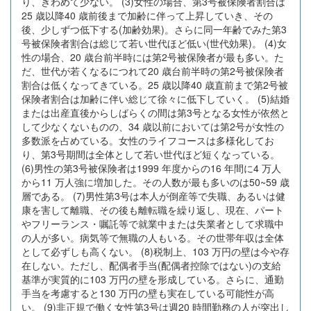
り、きわめて少ない。 (3)女性の場合、第3号被保険者割合は
25 歳以降40 歳前後まで加齢に伴って上昇していき、その
後、少しずつ低下する(加齢効果)。さらに同一年齢でみた第3
号被保険者割合は総じて若い世代ほど低い(世代効果)。 (4)女
性の場合、20 歳台前半時には第2号被保険者が最も多い。た
だ、世代が若くなるにつれて20 歳台前半時の第2号被保険者
割合は低くなってきている。25 歳以降40 歳直前まで第2号被
保険者割合は加齢に伴い総じて徐々に低下していく。 (5)結婚
または出産直後からしばらくの間は第3号となる女性が依然と
して少なくないものの、34 歳以前においては第2号が女性の
多数派を占めている。女性のライフコースは多様化してお
り、第3号期間は全体として若い世代ほど短くなっている。
(6)男性の第3号被保険者は1999 年度からの16 年間に4 万人
から11 万人強に増加した。その人数が最も多いのは50~59 歳
層である。 (7)男性第3号は本人が倒産等で失職、あるいは健
康を害して離職、その後も離転職を繰り返し、現在、パート
やフリーランス・嘱託等で就業中または失業者として求職中
の人が多い。病気等で無職の人もいる。その世帯年収は全体
として必ずしも高くない。 (8)税制上、103 万円の壁は今や存
在しない。ただし、配偶者手当(配偶者控除ではない)の支給
基準が実質的に103 万円の壁を形成している。さらに、通勤
手当を考慮すると130 万円の壁も実在している可能性が高
い。 (9)非正規で働く女性第3号は週20 時間勤務の人が突出し