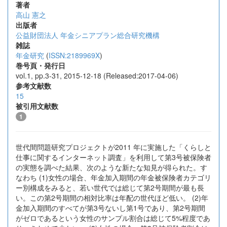
著者
高山 憲之
出版者
公益財団法人 年金シニアプラン総合研究機構
雑誌
年金研究
(
ISSN:2189969X
)
巻号頁・発行日
vol.1, pp.3-31, 2015-12-18 (Released:2017-04-06)
参考文献数
15
被引用文献数
1
世代間問題研究プロジェクトが2011 年に実施した「くらしと
仕事に関するインターネット調査」を利用して第3号被保険者
の実態を調べた結果、次のような新たな知見が得られた。す
なわち (1)女性の場合、年金加入期間の年金被保険者カテゴリ
ー別構成をみると、若い世代では総じて第2号期間が最も長
い。この第2号期間の相対比率は年配の世代ほど低い。 (2)年
金加入期間のすべてが第3号ないし第1号であり、第2号期間
がゼロであるという女性のサンプル割合は総じて5%程度であ