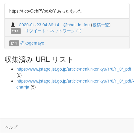
https://t.co/GehPVpdXxY あったあった
2020-01-23 04:36:14
@chat_le_fou
(
投稿一覧
)
リツイート・ネットワーク (1)
1
@kogemayo
1
収集済み URL リスト
https://www.jstage.jst.go.jp/article/nenkinkenkyu/1/0/1_3/_pdf
(2)
https://www.jstage.jst.go.jp/article/nenkinkenkyu/1/0/1_3/_pdf/-
char/ja
(5)
ヘルプ