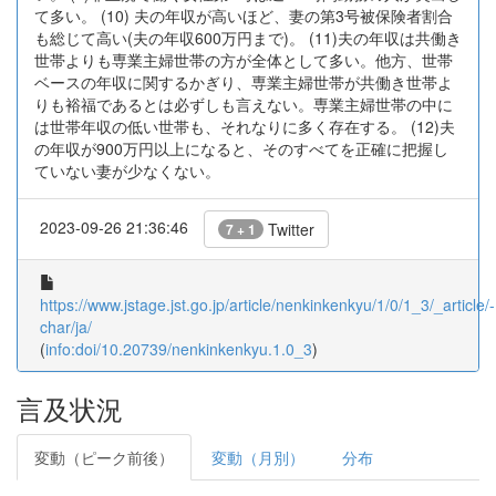
て多い。 (10) 夫の年収が高いほど、妻の第3号被保険者割合
も総じて高い(夫の年収600万円まで)。 (11)夫の年収は共働き
世帯よりも専業主婦世帯の方が全体として多い。他方、世帯
ベースの年収に関するかぎり、専業主婦世帯が共働き世帯よ
りも裕福であるとは必ずしも言えない。専業主婦世帯の中に
は世帯年収の低い世帯も、それなりに多く存在する。 (12)夫
の年収が900万円以上になると、そのすべてを正確に把握し
ていない妻が少なくない。
2023-09-26 21:36:46
Twitter
7 + 1
https://www.jstage.jst.go.jp/article/nenkinkenkyu/1/0/1_3/_article/-
char/ja/
(
info:doi/10.20739/nenkinkenkyu.1.0_3
)
言及状況
変動（ピーク前後）
変動（月別）
分布