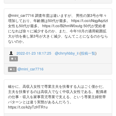
@mini_car7716 調査年度は違いますが、 男性の第3号が年々
増加しており、年齢層は50代が最多。 https://t.co/cNqgAqztzt
女性も50代が最多。 https://t.co/B2hmW0xutg 50代が受給者
になれば徐々に減少するのか、また、今年10月の適用範囲拡
大が功を奏し第3号が大きく減少、なんてことになるのかなら
ないのか。
2022-01-23 18:17:25
@chrryhbby_ii
(
投稿一覧
)
1
@mini_car7716
1
確かに、高収入女性で専業主夫を扶養する人はごく僅かだ。
主夫を扶養するのは高収入でなく中収入女性である。 配偶者
の仕事・収入を家事育児専業で支える、という専業主婦世帯
パターンとは違う実態があるんだろう。
https://t.co/k2yTzHTR1u