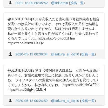
2021-12-09 20:35:52
@kirikomio
(
投稿一覧
)
@uLSlllDjRDJUjis 夫が高収入だと妻の第３号被保険者も割合
が高いのは統計の通りですが、それは高収入の男性と結婚を
望む女性も多いわけですから、私はそれは否定しませんよ。
私が一家を養う！と言う女性が出てくれば、社会も変わって
くるんでしょうね。https://t.co/oKmbGxFfnn
https://t.co/h303FDajQv
2020-05-13 00:38:34
@sakura_ai_dq10
(
投稿一覧
)
@uLSlllDjRDJUjis 第３号被保険者の廃止は、女性から反発が
ありそう。女性の立場で廃止に賛成はあまり見かけませんよ
ね。 ライフスタイルの変化で年金の加入の仕方も変わってく
るでしょうから、私は存続ですね。 https://t.co/oKmbGxFfnn
https://t.co/iX5gHeOMUH
2020-05-13 00:24:52
@sakura_ai_dq10
(
投稿一覧
)