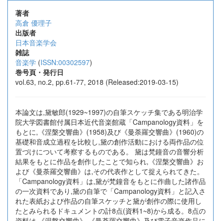
著者
高倉 優理子
出版者
日本音楽学会
雑誌
音楽学
(
ISSN:00302597
)
巻号頁・発行日
vol.63, no.2, pp.61-77, 2018 (Released:2019-03-15)
本論文は,黛敏郎(1929~1997)の自筆スケッチ集である明治学
院大学図書館付属日本近代音楽館蔵「Campanology資料」を
もとに,《涅槃交響曲》(1958)及び《曼荼羅交響曲》(1960)の
基礎和音成立過程を比較し,黛の創作活動における両作品の位
置づけについて考察するものである。 黛は梵鐘音の音響分析
結果をもとに作品を創作したことで知られ,《涅槃交響曲》お
よび《曼荼羅交響曲》は,その代表作として捉えられてきた。
「Campanology資料」は,黛が梵鐘音をもとに作曲した諸作品
の一次資料であり,黛の自筆で「Campanology資料」と記入さ
れた表紙および作品の自筆スケッチと黛が創作の際に使用し
たとみられるドキュメントの計8点(資料1~8)から成る。8点の
資料は,《涅槃交響曲》,《曼荼羅交響曲》及び電子音楽作品に