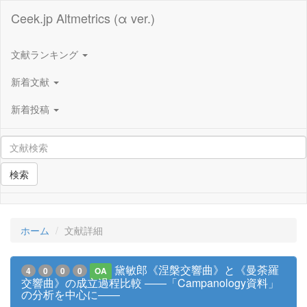
Ceek.jp Altmetrics (α ver.)
文献ランキング
新着文献
新着投稿
検索
ホーム
文献詳細
黛敏郎《涅槃交響曲》と《曼荼羅
4
0
0
0
OA
交響曲》の成立過程比較 ――「Campanology資料」
の分析を中心に――