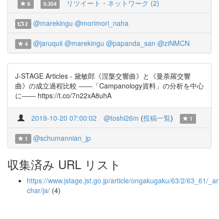
リツイート・ネットワーク (2)
6
0.354
@marekingu
@morimori_naha
2
@jaruquii
@marekingu
@papanda_san
@ziNMCN
4
J-STAGE Articles - 黛敏郎《涅槃交響曲》と《曼荼羅交響
曲》の成立過程比較 ――「Campanology資料」の分析を中心
に―― https://t.co/7n22xA8uhA
2019-10-20 07:00:02
@toshi26m
(
投稿一覧
)
1
@schumannian_jp
1
収集済み URL リスト
https://www.jstage.jst.go.jp/article/ongakugaku/63/2/63_61/_art
char/ja/
(4)