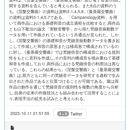
関する資料を含んでいると考えられる。また8点の資料のう
ち,《涅槃交響曲》の資料は資料3-1,4,5,8,《曼荼羅交響曲》
の資料は資料3-1,4,5,7である。 「Campanology資料」を用
いて両作品における基礎和音の成立過程を比較すると,両作品
とも山下敬治の論文「実験音響学」から得た梵鐘音振動数デ
ータを用いて作曲されているという共通点が見られた。しか
し,《涅槃交響曲》の基礎和音が梵鐘音振動数データを書き起
こして作成した和音の原形または移高形で構成されているの
に対し,《曼荼羅交響曲》では梵鐘倍音の構成音における規則
性をもとに音列を作成し,その音列の構成音を積み重ねて基礎
和音を作成しており,両作品における梵鐘倍音の利用法は異な
っている。これらの結果から,《涅槃交響曲》と《曼荼羅交響
曲》は,双方ともに同一の梵鐘音データを研究する過程で生み
出された作品であると位置づけることが可能である。黛は両
作品の創作を通じて梵鐘倍音の規則性を複数の角度から分析
し,自身の従来の作曲技法とも組み合わせて活用することによ
り,表現手法の拡充を試みたと考えられる。
2023-10-11 01:51:55
Twitter
4 + 5