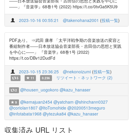
――日本放送協会音楽部長・吉田信の思想と実践を中心に
――」『音楽学』68巻1号 (2022) https://t.co/0tvGa5K5U9
2023-10-16 00:55:21
@takenohana2001
(
投稿一覧
)
PDFあり。 ⇒武田 康孝 「太平洋戦争期の音楽放送の変容と
番組制作者――日本放送協会音楽部長・吉田信の思想と実践
を中心に――」 『音楽学』68巻1号 (2022)
https://t.co/DBv12DudFd
2023-10-15 23:36:25
@nekonoizumi
(
投稿一覧
)
リツイート・ネットワーク (2)
5
11
0.236
@housen_uogokoro
@kazu_hanaser
2
@kemajuan2454
@yatcham
@shinchann0327
9
@coriolan1807
@ItoTomohide
@20200513meguro
@infotabata1968
@ytezuka84
@kazu_hanaser
収集済み URL リスト