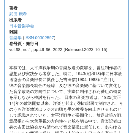
著者
武田 康孝
出版者
日本音楽学会
雑誌
音楽学
(
ISSN:00302597
)
巻号頁・発行日
vol.68, no.1, pp.49-66, 2022 (Released:2023-10-15)
本稿では、太平洋戦争期の音楽放送の変容を、番組制作者の
思想及び実践から考察した。特に、1943(昭和18)年に日本放
送協会の音楽部長に就任した吉田信(1904-1988)に注目し、
彼の音楽部長就任の経緯、及び彼の音楽観に基づいて変化し
た音楽放送の方向性について、実際に制作された番組の概要
を示しながら検討を行った。 日本の音楽放送は、1925(大正
14)年の放送開始以来、洋楽と邦楽が別の部署で制作され、そ
のうち洋楽放送はラジオの聴き手の教養を向上させるものと
して認識されていた。太平洋戦争が長期化し、放送政策が戦
意昂揚から大衆重視の方向性へと舵を切る中で、音楽記者出
身の吉田は協会から請われて音楽部長に就任した。あらゆる
ジャンルの音楽に通じ、幅広い人的ネットワークを有する吉