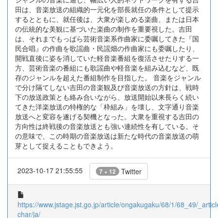
田は、音楽放送の組織的一元化を部長就任の条件として提示
するとともに、就任後は、大衆が楽しめる楽曲、または日本
の伝統的な美観に基づいた楽曲の制作を重要視した。吉田
は、それまでもっぱら芸術音楽系作曲家に委嘱してきた『国
民合唱』の作曲を歌謡曲・民謡畑の作曲家にも委嘱したり、
開戦直後に姿を消していた軽音楽番組を復活させたりする一
方、芸術音楽の番組にも歌謡曲や軽音楽を組み込むなど、既
存のジャンルを超えた番組制作を目指した。 音楽をジャンル
で分け隔てしない吉田の音楽観及び音楽放送の方針は、戦時
下の放送政策とも絡み合いながら、放送開始以来長らく続い
てきた洋楽放送の特権的な「枠組み」を壊し、文字通り音楽
放送へと変容を遂げる契機となった。大衆を重視する吉田の
方向性は終戦後の音楽放送とも強い連続性を有している。そ
の意味で、この時期の音楽放送は新たな時代の音楽放送の萌
芽として捉えることもできよう。
2023-10-17 21:55:55
Twitter
7 + 12
https://www.jstage.jst.go.jp/article/ongakugaku/68/1/68_49/_articl
char/ja/