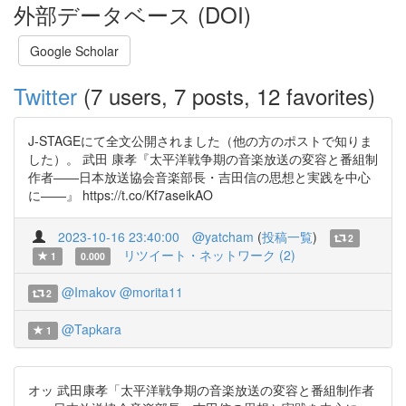
外部データベース (DOI)
Google Scholar
Twitter
(7 users, 7 posts, 12 favorites)
J-STAGEにて全文公開されました（他の方のポストで知りま
した）。 武田 康孝『太平洋戦争期の音楽放送の変容と番組制
作者――日本放送協会音楽部長・吉田信の思想と実践を中心
に――』 https://t.co/Kf7aseikAO
2023-10-16 23:40:00
@yatcham
(
投稿一覧
)
2
リツイート・ネットワーク (2)
1
0.000
@Imakov
@morita11
2
@Tapkara
1
オッ 武田康孝「太平洋戦争期の音楽放送の変容と番組制作者