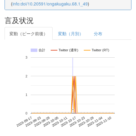
(
info:doi/10.20591/ongakugaku.68.1_49
)
言及状況
変動（ピーク前後）
変動（月別）
分布
合計
Twitter (通常)
Twitter (RT)
3
2
1
*
*
0
2023-11-04
2023-09-17
2023-10-05
2023-10-23
2023-11-10
2023-09-23
2023-10-11
2023-10-29
2023-09-29
2023-10-17