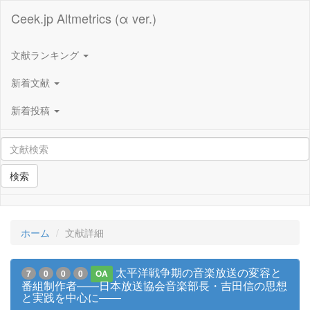
Ceek.jp Altmetrics (α ver.)
文献ランキング
新着文献
新着投稿
検索
ホーム
文献詳細
太平洋戦争期の音楽放送の変容と
7
0
0
0
OA
番組制作者――日本放送協会音楽部長・吉田信の思想
と実践を中心に――