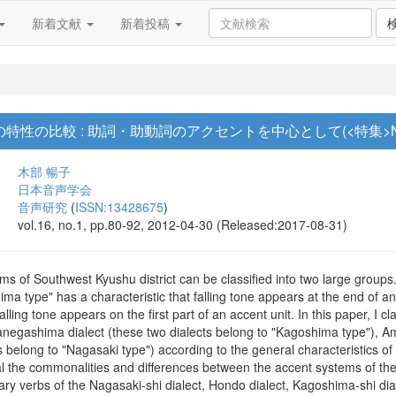
新着文献
新着投稿
特性の比較 : 助詞・助動詞のアクセントを中心として(<特集>
木部 暢子
日本音声学会
音声研究
(
ISSN:13428675
)
vol.16, no.1, pp.80-92, 2012-04-30 (Released:2017-08-31)
s of Southwest Kyushu district can be classified into two large groups
ma type" has a characteristic that falling tone appears at the end of a
falling tone appears on the first part of an accent unit. In this paper, I c
Tanegashima dialect (these two dialects belong to "Kagoshima type"),
ts belong to "Nagasaki type") according to the general characteristics
l the commonalities and differences between the accent systems of these f
liary verbs of the Nagasaki-shi dialect, Hondo dialect, Kagoshima-shi d