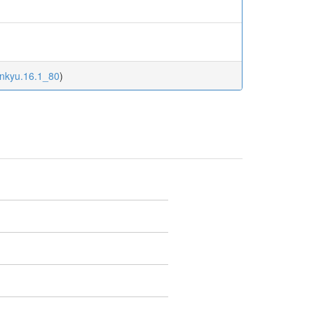
enkyu.16.1_80
)