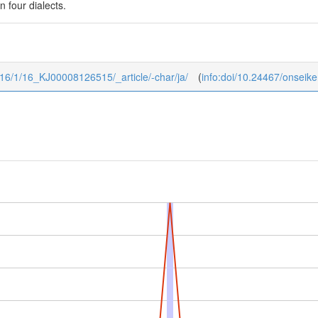
four dialects.
u/16/1/16_KJ00008126515/_article/-char/ja/
(
info:doi/10.24467/onseik