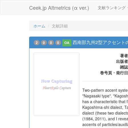
Ceek.jp Altmetrics (α ver.)
文献ランキング
ホーム
文献詳細
西南部九州2型アクセントの
2
0
0
0
OA
著者
出版者
雑誌
巻号頁・発行日
Two-pattern accent system
"Nagasaki type". "Kagoshi
has a characteristic that 
Kagoshima-shi dialect, 
dialect (these two dialec
(1984, 2011), and I revea
accents of particles/auxi