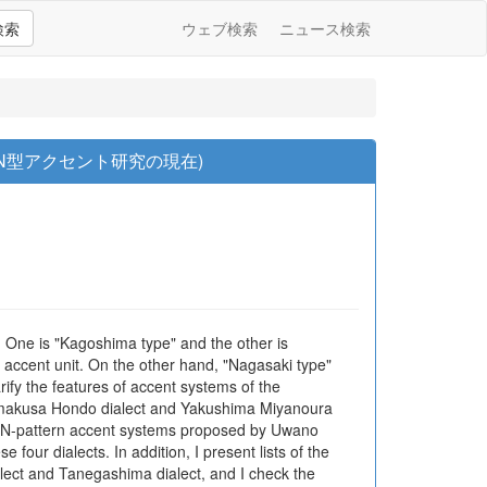
検索
ウェブ検索
ニュース検索
N型アクセント研究の現在)
. One is "Kagoshima type" and the other is
n accent unit. On the other hand, "Nagasaki type"
larify the features of accent systems of the
 Amakusa Hondo dialect and Yakushima Miyanoura
 of N-pattern accent systems proposed by Uwano
our dialects. In addition, I present lists of the
ialect and Tanegashima dialect, and I check the