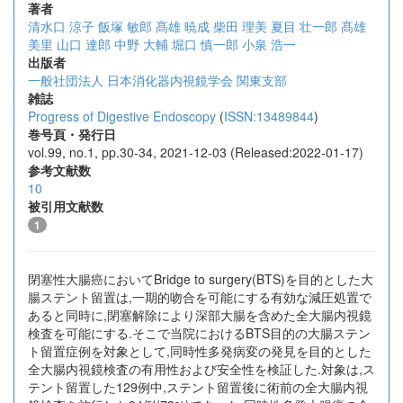
著者
清水口 涼子
飯塚 敏郎
髙雄 暁成
柴田 理美
夏目 壮一郎
髙雄
美里
山口 達郎
中野 大輔
堀口 慎一郎
小泉 浩一
出版者
一般社団法人 日本消化器内視鏡学会 関東支部
雑誌
Progress of Digestive Endoscopy
(
ISSN:13489844
)
巻号頁・発行日
vol.99, no.1, pp.30-34, 2021-12-03 (Released:2022-01-17)
参考文献数
10
被引用文献数
1
閉塞性大腸癌においてBridge to surgery(BTS)を目的とした大
腸ステント留置は,一期的吻合を可能にする有効な減圧処置で
あると同時に,閉塞解除により深部大腸を含めた全大腸内視鏡
検査を可能にする.そこで当院におけるBTS目的の大腸ステン
ト留置症例を対象として,同時性多発病変の発見を目的とした
全大腸内視鏡検査の有用性および安全性を検証した.対象は,ス
テント留置した129例中,ステント留置後に術前の全大腸内視