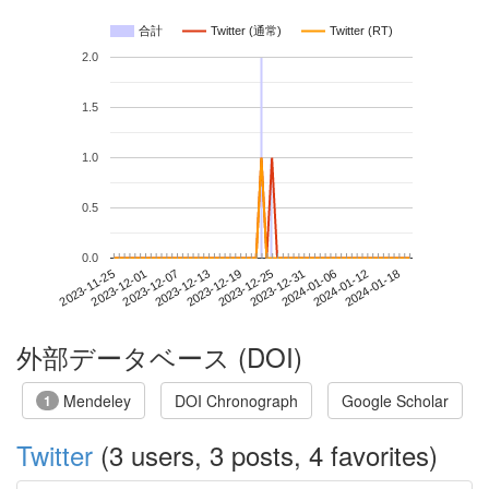
合計
Twitter (通常)
Twitter (RT)
2.0
1.5
1.0
0.5
0.0
2024-01-12
2023-11-25
2023-12-13
2023-12-31
2024-01-18
2023-12-01
2023-12-19
2024-01-06
2023-12-07
2023-12-25
外部データベース (DOI)
Mendeley
DOI Chronograph
Google Scholar
1
Twitter
(3 users, 3 posts, 4 favorites)