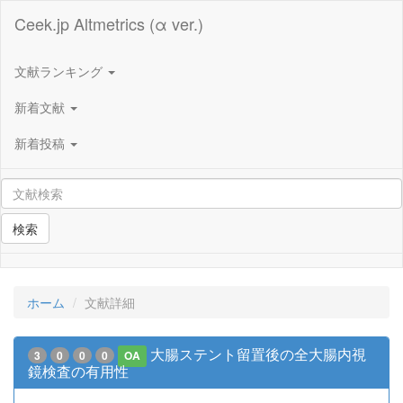
Ceek.jp Altmetrics (α ver.)
文献ランキング
新着文献
新着投稿
検索
ホーム
文献詳細
大腸ステント留置後の全大腸内視
3
0
0
0
OA
鏡検査の有用性