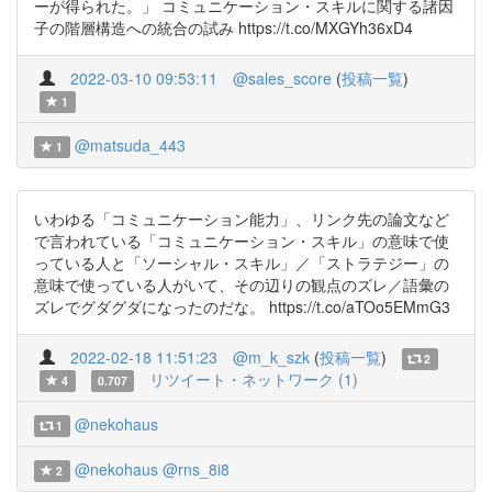
ーが得られた。」 コミュニケーション・スキルに関する諸因
子の階層構造への統合の試み https://t.co/MXGYh36xD4
2022-03-10 09:53:11
@sales_score
(
投稿一覧
)
1
@matsuda_443
1
いわゆる「コミュニケーション能力」、リンク先の論文など
で言われている「コミュニケーション・スキル」の意味で使
っている人と「ソーシャル・スキル」／「ストラテジー」の
意味で使っている人がいて、その辺りの観点のズレ／語彙の
ズレでグダグダになったのだな。 https://t.co/aTOo5EMmG3
2022-02-18 11:51:23
@m_k_szk
(
投稿一覧
)
2
リツイート・ネットワーク (1)
4
0.707
@nekohaus
1
@nekohaus
@rns_8i8
2