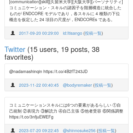
[communication][skill][久留米大学][大阪大学][パーソナリティ]
コミュニケーション・スキルの諸因子を階層構造に統合した
ものが ENDCORE モデルであり，各スキルに 4 種類の下位
概念を仮定した 24 項目の尺度が，ENDCOREs である。
2017-09-20 00:29:00
id:Itisango
(
投稿一覧
)
Twitter
(15 users, 19 posts, 38
favorites)
@nadamashinqin https://t.co/4B2fT243JD
2023-11-22 00:40:45
@bodyremaker
(
投稿一覧
)
コミュニケーションスキルには6つの要素があるらしい ①自
己統制 ②表現力 ③解読力 ④自己主張 ⑤他者受容 ⑥関係調整
https://t.co/3nfjuEWEFg
2023-07-20 09:22:45
@shinnosuke256
(
投稿一覧
)