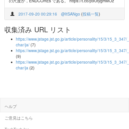
の尺度が，ENDCOREs である。 https://t.co/p9UtygHMOz
2017-09-20 00:29:16
@ItSANgo
(
投稿一覧
)
収集済み URL リスト
https://www.jstage.jst.go.jp/article/personality/15/3/15_3_347/_a
char/ja/
(7)
https://www.jstage.jst.go.jp/article/personality/15/3/15_3_347/
(9)
https://www.jstage.jst.go.jp/article/personality/15/3/15_3_347/_
char/ja
(2)
ヘルプ
ご意見はこちら