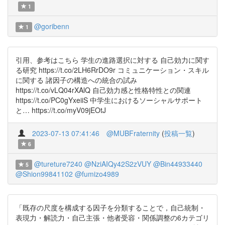
1
@goribenn
1
引用、参考はこちら 学生の進路選択に対する 自己効力に関す
る研究 https://t.co/2LH6RrDO9r コミュニケーション・スキル
に関する 諸因子の構造への統合の試み
https://t.co/vLQ04rXAlQ 自己効力感と性格特性との関連
https://t.co/PC0gYxeiiS 中学生におけるソーシャルサポート
と… https://t.co/myV09jEOtJ
2023-07-13 07:41:46
@MUBFraternity
(
投稿一覧
)
6
@tureture7240
@NziAIQy42S2zVUY
@Bin44933440
5
@Shion99841102
@fumizo4989
「既存の尺度を構成する因子を分類することで，自己統制・
表現力・解読力・自己主張・他者受容・関係調整の6カテゴリ