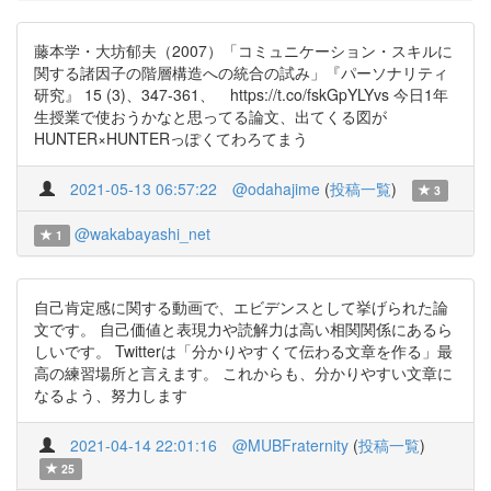
藤本学・大坊郁夫（2007）「コミュニケーション・スキルに
関する諸因子の階層構造への統合の試み」『パーソナリティ
研究』 15 (3)、347-361、 https://t.co/fskGpYLYvs 今日1年
生授業で使おうかなと思ってる論文、出てくる図が
HUNTER×HUNTERっぽくてわろてまう
2021-05-13 06:57:22
@odahajime
(
投稿一覧
)
3
@wakabayashi_net
1
自己肯定感に関する動画で、エビデンスとして挙げられた論
文です。 自己価値と表現力や読解力は高い相関関係にあるら
しいです。 Twitterは「分かりやすくて伝わる文章を作る」最
高の練習場所と言えます。 これからも、分かりやすい文章に
なるよう、努力します
2021-04-14 22:01:16
@MUBFraternity
(
投稿一覧
)
25