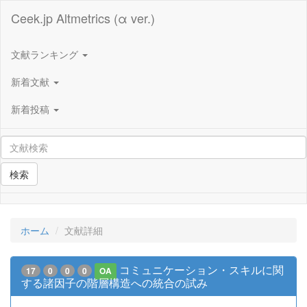
Ceek.jp Altmetrics (α ver.)
文献ランキング
新着文献
新着投稿
検索
ホーム
文献詳細
コミュニケーション・スキルに関
17
0
0
0
OA
する諸因子の階層構造への統合の試み