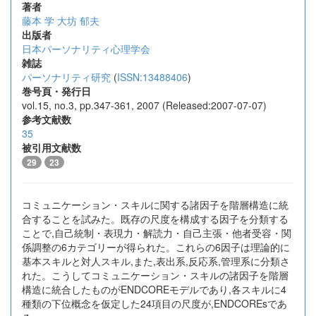
著者
藤本 学
大坊 郁夫
出版者
日本パーソナリティ心理学会
雑誌
パーソナリティ研究
(
ISSN:13488406
)
巻号頁・発行日
vol.15, no.3, pp.347-361, 2007 (Released:2007-07-07)
参考文献数
35
被引用文献数
29
23
コミュニケーション・スキルに関する諸因子を階層構造に統
合することを試みた。既存の尺度を構成する因子を分類する
ことで,自己統制・表現力・解読力・自己主張・他者受容・関
係調整の6カテゴリーが得られた。これらの6因子は理論的に
基本スキルと対人スキル,また,表出系,反応系,管理系に分類さ
れた。こうしてコミュニケーション・スキルの諸因子を階層
構造に統合したものがENDCOREモデルであり,各スキルに4
種類の下位概念を仮定した24項目の尺度が,ENDCOREsであ