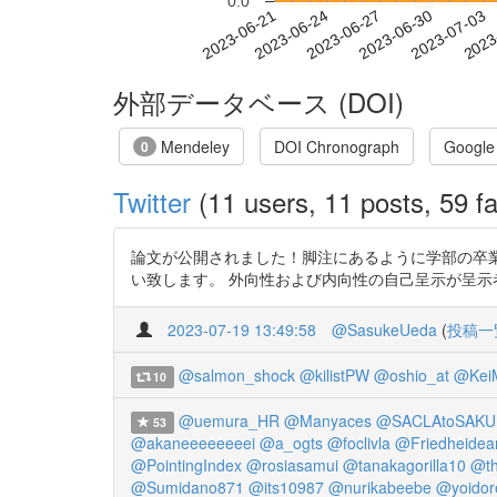
0.0
2023-06-27
2023-06-30
2023-07-03
2023
2023-06-21
2023-06-24
外部データベース (DOI)
Mendeley
DOI Chronograph
Google
0
Twitter
(11 users, 11 posts, 59 fa
論文が公開されました！脚注にあるように学部の卒業
い致します。 外向性および内向性の自己呈示が呈示者の顕在的
2023-07-19 13:49:58
@SasukeUeda
(
投稿一
@salmon_shock
@kilistPW
@oshio_at
@Kei
10
@uemura_HR
@Manyaces
@SACLAtoSAKU
53
@akaneeeeeeeei
@a_ogts
@foclivla
@Friedheidea
@PointingIndex
@rosiasamui
@tanakagorilla10
@th
@Sumidano871
@its10987
@nurikabeebe
@yoidor