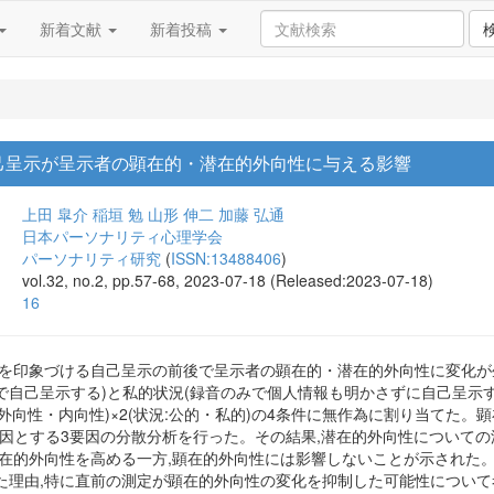
新着文献
新着投稿
己呈示が呈示者の顕在的・潜在的外向性に与える影響
上田 皐介
稲垣 勉
山形 伸二
加藤 弘通
日本パーソナリティ心理学会
パーソナリティ研究
(
ISSN:13488406
)
vol.32, no.2, pp.57-68, 2023-07-18 (Released:2023-07-18)
16
性を印象づける自己呈示の前後で呈示者の顕在的・潜在的外向性に変化が生
で自己呈示する)と私的状況(録音のみで個人情報も明かさずに自己呈示す
:外向性・内向性)×2(状況:公的・私的)の4条件に無作為に割り当てた。
要因とする3要因の分散分析を行った。その結果,潜在的外向性についての
潜在的外向性を高める一方,顕在的外向性には影響しないことが示された
た理由,特に直前の測定が顕在的外向性の変化を抑制した可能性について