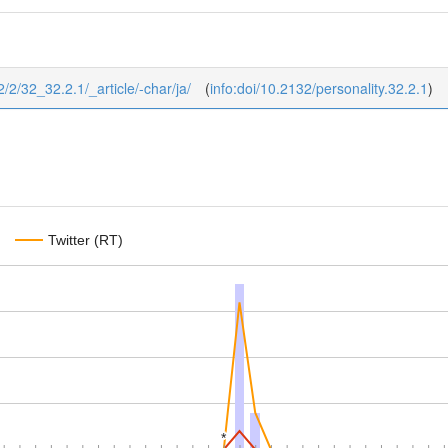
32/2/32_32.2.1/_article/-char/ja/
(
info:doi/10.2132/personality.32.2.1
)
Twitter (RT)
*
*