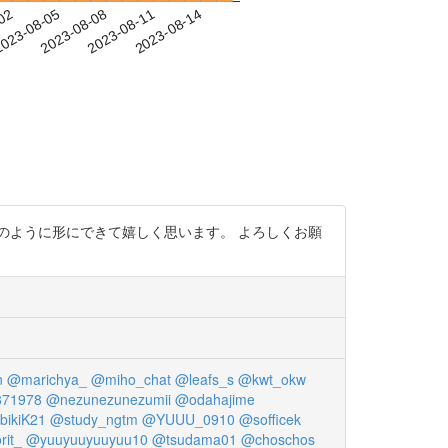
-02
023-08-05
2023-08-08
2023-08-11
2023-08-14
のように形にできて嬉しく思います。 よろしくお願
n
@marichya_
@miho_chat
@leafs_s
@kwt_okw
71978
@nezunezunezumii
@odahajime
bikiK21
@study_ngtm
@YUUU_0910
@sofficek
rit_
@yuuyuuyuuyuu10
@tsudama01
@choschos