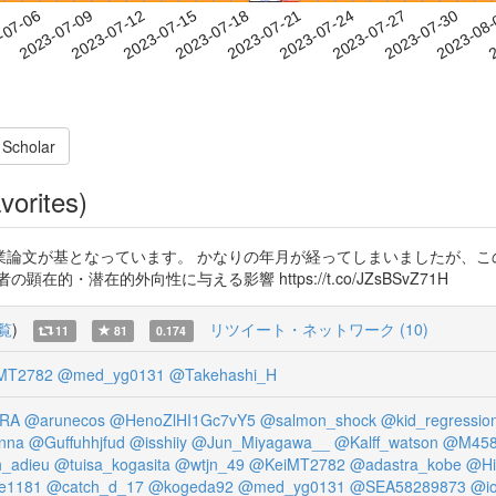
2023-07-27
2023-07-30
2023-08
-07-06
2
2023-07-09
2023-07-12
2023-07-15
2023-07-18
2023-07-21
2023-07-24
 Scholar
vorites)
論文が基となっています。 かなりの年月が経ってしまいましたが、こ
・潜在的外向性に与える影響 https://t.co/JZsBSvZ71H
覧
)
リツイート・ネットワーク (10)
11
81
0.174
MT2782
@med_yg0131
@Takehashi_H
RA
@arunecos
@HenoZlHI1Gc7vY5
@salmon_shock
@kid_regressio
nna
@Guffuhhjfud
@isshiiy
@Jun_Miyagawa__
@Kalff_watson
@M458
_adieu
@tuisa_kogasita
@wtjn_49
@KeiMT2782
@adastra_kobe
@Hi
e1181
@catch_d_17
@kogeda92
@med_yg0131
@SEA58289873
@io