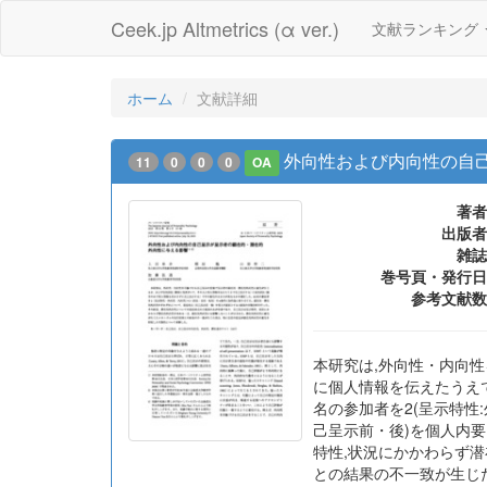
Ceek.jp Altmetrics (α ver.)
文献ランキング
ホーム
文献詳細
外向性および内向性の自
11
0
0
0
OA
著者
出版者
雑誌
巻号頁・発行日
参考文献数
本研究は,外向性・内向
に個人情報を伝えたうえ
名の参加者を2(呈示特性
己呈示前・後)を個人内
特性,状況にかかわらず
との結果の不一致が生じ