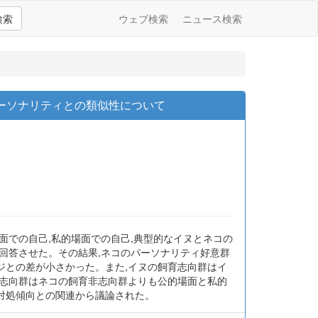
検索
ウェブ検索
ニュース検索
ーソナリティとの類似性について
面での自己,私的場面での自己,典型的なイヌとネコの
回答させた。その結果,ネコのパーソナリティ好意群
ジとの差が小さかった。また,イヌの飼育志向群はイ
育志向群はネコの飼育非志向群よりも公的場面と私的
対処傾向との関連から議論された。