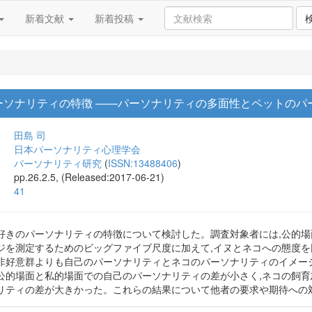
新着文献
新着投稿
ーソナリティの特徴 ――パーソナリティの多面性とペットのパ
田島 司
日本パーソナリティ心理学会
パーソナリティ研究
(
ISSN:13488406
)
pp.26.2.5, (Released:2017-06-21)
41
好きのパーソナリティの特徴について検討した。調査対象者には,公的場
ジを測定するためのビッグファイブ尺度に加えて,イヌとネコへの態度を
非好意群よりも自己のパーソナリティとネコのパーソナリティのイメー
公的場面と私的場面での自己のパーソナリティの差が小さく,ネコの飼
リティの差が大きかった。これらの結果について他者の要求や期待への