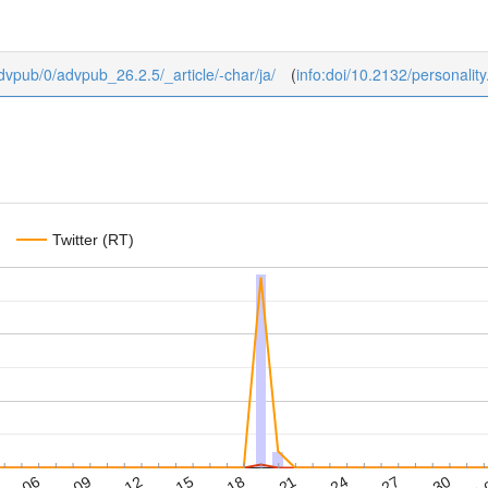
/advpub/0/advpub_26.2.5/_article/-char/ja/
(
info:doi/10.2132/personality
Twitter (RT)