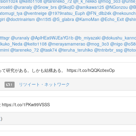
sion1024
@keito1108
@tareneko_72
@i_k_nekko
@mog_3o3
@untie_
oros60
@uranaly
@Snow_brs
@SkojiD
@amikawa125
@NGonzou
@B
tomugi_tya
@ventneige
@1979natsu_Euph
@FN_dlb24k
@nekounch
iri
@doctrinairism
@n15t5
@S_glabra
@KamoMan
@Echo_Exit
@shi
tttsgr
@uranaly
@AplHEa9WJEaYG1b
@b_miyazaki
@dokushu_kann
Ikuko_Neda
@keito1108
@merayamamerao
@mog_3o3
@nigo
@oS8
mimi
@tareneko_72
@task74
@teruha_teruhiko
@tntnbrbr_ssg
@toto
る。しかも結構ある。 https://t.co/hQQKc0exOp
)
リツイート・ネットワーク
1
//t.co/1PKw99VSSS
覧
)