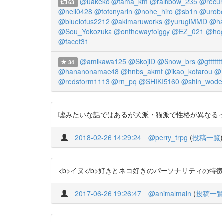
@uakeko
@tama_km
@rainbow_235
@recur
63
@nell0428
@totonyarin
@nohe_hiro
@sb1n
@urob
@bluelotus2212
@akimaruworks
@yurugiMMD
@ha
@Sou_Yokozuka
@onthewaytoiggy
@EZ_021
@hog
@facet31
@amikawa125
@SkojiD
@Snow_brs
@gttttttt
34
@hananonamae48
@hnbs_akmt
@ikao_kotarou
@
@redstorm1113
@rn_pq
@SHIKI5160
@shin_wode
嘘みたいな話ではあるが犬派・猫派で性格が異なるって研究があ
2018-02-26 14:29:24
@perry_trpg
(
投稿一覧
<b>イヌ</b>好きとネコ好きのパーソナリティの特徴 https:
2017-06-26 19:26:47
@animalmaln
(
投稿一