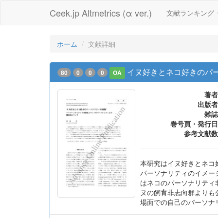
Ceek.jp Altmetrics (α ver.)
文献ランキング
ホーム
文献詳細
イヌ好きとネコ好きのパ
80
0
0
0
OA
著者
出版者
雑誌
巻号頁・発行日
参考文献数
本研究はイヌ好きとネコ
パーソナリティのイメー
はネコのパーソナリティ
ヌの飼育非志向群よりも
場面での自己のパーソナ