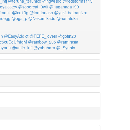
infj
@teruha_teruhiko
@hgwReo
@redstorm1113
oyakkkey
@sobercat_0w0
@naganaga199
imen1
@ice13g
@tomtanaka
@yuki_bateauivre
noegg
@oga_p
@Nekomikado
@hanatoka
on
@EasyAddict
@FEFE_lovein
@gofin20
c5cuCdUfhfgM
@rainbow_235
@ramirasia
nyarin
@untie_infj
@yabuhara
@_Syubin