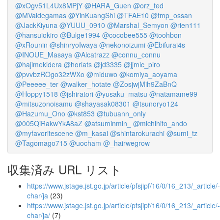
@xOgv51L4Ux8MPjY
@HARA_Guen
@orz_ted
@MValdegamas
@YinKuangShi
@TFAE10
@tmp_ossan
@JackKiyuna
@YUUU_0910
@Marshal_Semyon
@rien111
@hansuiokiro
@Bulge1994
@cocobee555
@toohbon
@xRounin
@shinryoIwaya
@nekonoizumi
@Ebifurai4s
@INOUE_Masaya
@Alcatrazz
@connu_connu
@hajimekidera
@horiats
@jd3335
@jjmic_piro
@pvvbzROgo32zWXo
@miduwo
@komiya_aoyama
@Peeeee_ter
@walker_hotate
@ZosjwjMih9ZaBnQ
@Hoppy1518
@jshiratori
@yusaku_matsu
@natamame99
@mitsuzonoisamu
@shayasak08301
@tsunoryo124
@Hazumu_Ono
@kst853
@tubuann_only
@005QiRakwYkA8aZ
@atsuminmin_
@michihito_ando
@myfavoritescene
@m_kasai
@shintarokurachi
@sumi_tz
@Tagomago715
@uocham
@_hairwegrow
収集済み URL リスト
https://www.jstage.jst.go.jp/article/pfsjipf/16/0/16_213/_article/-
char/ja
(23)
https://www.jstage.jst.go.jp/article/pfsjipf/16/0/16_213/_article/-
char/ja/
(7)