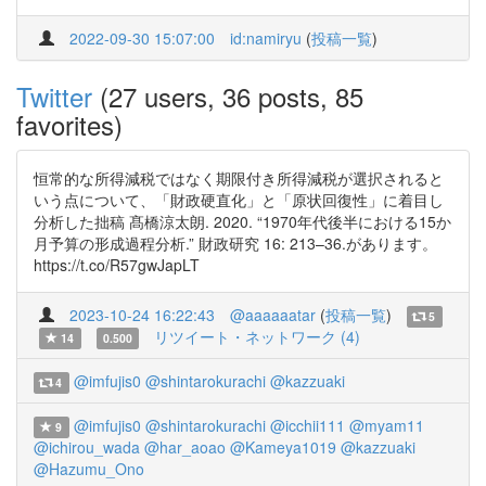
2022-09-30 15:07:00
id:namiryu
(
投稿一覧
)
Twitter
(27 users, 36 posts, 85
favorites)
恒常的な所得減税ではなく期限付き所得減税が選択されると
いう点について、「財政硬直化」と「原状回復性」に着目し
分析した拙稿 髙橋涼太朗. 2020. “1970年代後半における15か
月予算の形成過程分析.” 財政研究 16: 213–36.があります。
https://t.co/R57gwJapLT
2023-10-24 16:22:43
@aaaaaatar
(
投稿一覧
)
5
リツイート・ネットワーク (4)
14
0.500
@imfujis0
@shintarokurachi
@kazzuaki
4
@imfujis0
@shintarokurachi
@icchii111
@myam11
9
@ichirou_wada
@har_aoao
@Kameya1019
@kazzuaki
@Hazumu_Ono