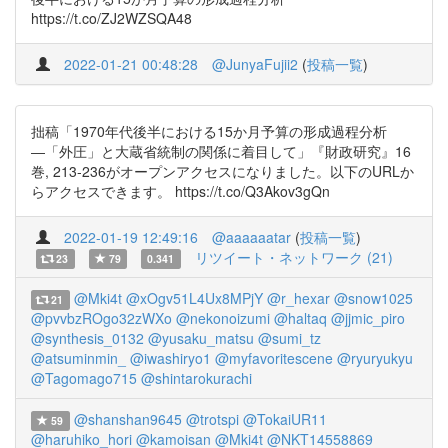
https://t.co/ZJ2WZSQA48
2022-01-21 00:48:28
@JunyaFujii2
(
投稿一覧
)
拙稿「1970年代後半における15か月予算の形成過程分析
―「外圧」と大蔵省統制の関係に着目して」『財政研究』16
巻, 213-236がオープンアクセスになりました。以下のURLか
らアクセスできます。 https://t.co/Q3Akov3gQn
2022-01-19 12:49:16
@aaaaaatar
(
投稿一覧
)
リツイート・ネットワーク (21)
23
79
0.341
@Mki4t
@xOgv51L4Ux8MPjY
@r_hexar
@snow1025
21
@pvvbzROgo32zWXo
@nekonoizumi
@haltaq
@jjmic_piro
@synthesis_0132
@yusaku_matsu
@sumi_tz
@atsuminmin_
@iwashiryo1
@myfavoritescene
@ryuryukyu
@Tagomago715
@shintarokurachi
@shanshan9645
@trotspi
@TokaiUR11
59
@haruhiko_hori
@kamoisan
@Mki4t
@NKT14558869