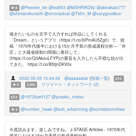
@Peeeee_ter
@kst853
@MSHRIKD92
@akirakato777
8
@shintarokurachi
@omonp4cal
@Tkfm_M
@varygoodkun
描きたいものを文字で入力すれば作品にしてくれる
「Dream」というアプリ（https://t.co/l0PmAU5Zg0）で、拙
稿「1970年代後半における15か月予算の形成過程分析―「外
圧」と大蔵省統制の関係に着目して」
(https://t.co/Q3AkouLFYP)の要旨を入力したら不穏な絵が出
てきた。 https://t.co/B5tjnDKV0x
2022-05-05 10:44:34
@aaaaaatar
(
投稿一覧
)
5
リツイート・ネットワーク (2)
8
0.000
@1972tue0127
@yusaku_matsu
2
@number_hawk
@sub_arbanming
@sumidatomohisa
3
今度読みます。楽しみですね。 J-STAGE Articles - 1970年代
後半における15か月予算の形成過程分析