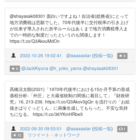
@shayasak08301 面白いですよね！自治省(総務省)にとって
地方消費税は悲願でした。70年代後半に交付税率の引き上げ
が出来ず導入された折半ルールはあくまで地方消費税導入ま
での一時的な制度だったというのも関係します！
https://t.co/Q3AkouMdOn
2022-10-26 19:02:41
@aaaaaatar
(
投稿一覧
)
3
@JackKiyuna
@h_yoko_yama
@shayasak08301
3
髙橋涼太朗(2021)「1970年代後半における15か月予算の形成
過程分析-「外圧」と大蔵省統制の関係に着目して」『財政研
究』16, 213-236. https://t.co/Q3Akov3gQn を流行りの「お絵
描きばりぐっどくん」に画像生成してもらった。不安な気持
ちになる。 https://t.co/36YKmHRbe5
2022-09-30 09:53:01
@aaaaaatar
(
投稿一覧
)
1
リツイート・ネットワーク
12