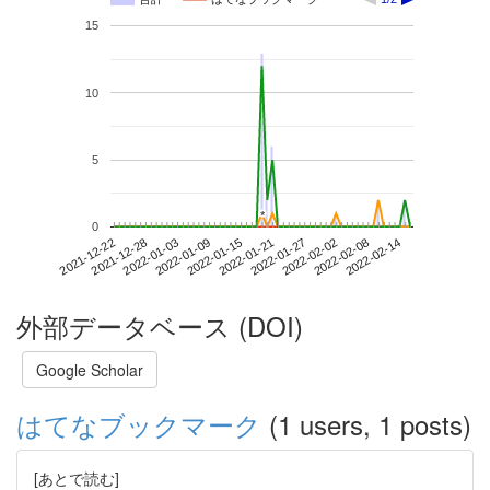
15
10
5
*
*
0
2022-02-08
2021-12-22
2022-01-09
2022-01-27
2022-02-14
2021-12-28
2022-01-15
2022-02-02
2022-01-03
2022-01-21
外部データベース (DOI)
Google Scholar
はてなブックマーク
(1 users, 1 posts)
[あとで読む]