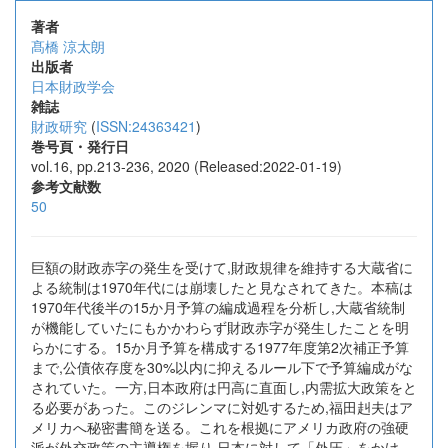
著者
髙橋 涼太朗
出版者
日本財政学会
雑誌
財政研究
(
ISSN:24363421
)
巻号頁・発行日
vol.16, pp.213-236, 2020 (Released:2022-01-19)
参考文献数
50
巨額の財政赤字の発生を受けて,財政規律を維持する大蔵省に
よる統制は1970年代には崩壊したと見なされてきた。本稿は
1970年代後半の15か月予算の編成過程を分析し,大蔵省統制
が機能していたにもかかわらず財政赤字が発生したことを明
らかにする。15か月予算を構成する1977年度第2次補正予算
まで,公債依存度を30%以内に抑えるルール下で予算編成がな
されていた。一方,日本政府は円高に直面し,内需拡大政策をと
る必要があった。このジレンマに対処するため,福田赳夫はア
メリカへ秘密書簡を送る。これを根拠にアメリカ政府の強硬
派が外交政策の主導権を握り,日本に対して「外圧」をかけ