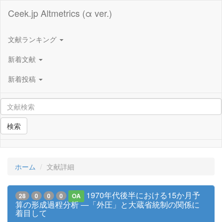
Ceek.jp Altmetrics (α ver.)
文献ランキング
新着文献
新着投稿
検索
ホーム
文献詳細
1970年代後半における15か月予
28
0
0
0
OA
算の形成過程分析 ―「外圧」と大蔵省統制の関係に
着目して