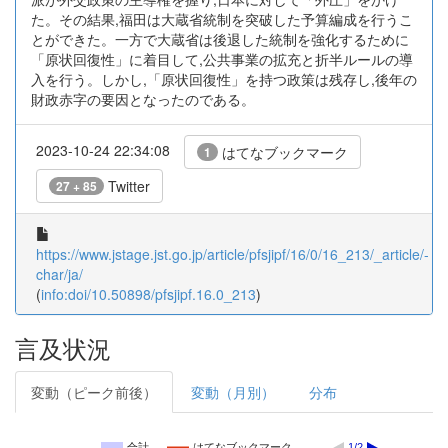
た。その結果,福田は大蔵省統制を突破した予算編成を行うこ
とができた。一方で大蔵省は後退した統制を強化するために
「原状回復性」に着目して,公共事業の拡充と折半ルールの導
入を行う。しかし,「原状回復性」を持つ政策は残存し,後年の
財政赤字の要因となったのである。
2023-10-24 22:34:08
はてなブックマーク
1
Twitter
27 + 85
https://www.jstage.jst.go.jp/article/pfsjipf/16/0/16_213/_article/-
char/ja/
(
info:doi/10.50898/pfsjipf.16.0_213
)
言及状況
変動（ピーク前後）
変動（月別）
分布
合計
はてなブックマーク
1/2