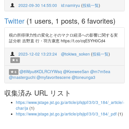
2022-09-30 14:55:00
id:namiryu
(
投稿一覧
)
Twitter
(1 users, 1 posts, 6 favorites)
税の所得弾力性の変化とそのマクロ経済への影響に関する実
証分析 吉野直 行・羽方康恵 https://t.co/cqE5YH0Cd4
2023-12-02 13:23:24
@tokiwa_soken
(
投稿一覧
)
6
@8Wpu8KDLRCtYWsq
@KeeweeSan
@m7m5ea
6
@masterguchi
@myfavoritescene
@toneunga3
収集済み URL リスト
https://www.jstage.jst.go.jp/article/pfsjipf/3/0/3_184/_article/-
char/ja
(1)
https://www.jstage.jst.go.jp/article/pfsjipf/3/0/3_184/_pdf
(1)