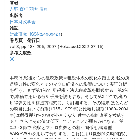
著者
吉野 直行
羽方 康恵
出版者
日本財政学会
雑誌
財政研究
(
ISSN:24363421
)
巻号頁・発行日
vol.3, pp.184-205, 2007 (Released:2022-07-15)
参考文献数
30
本稿は,戦後からの租税政策や租税体系の変化を踏まえ,税の所
得弾力性の変化とそのマクロ経済への影響について実証分析
を行う。まず第1節で,所得税・法人税改革を概観する。第2節
で,本稿で用いる分析手法を説明する。そして第3.1節で,税の
所得弾力性を構造方程式により計測する。その結果,ほとんど
の税目において前期(1955~1979年)と比較し後期(1980~2004
年)は所得弾力性の値が小さくなり,近年の税制改革を考慮す
ると,さらにその値は低下していることが明らかになる。第
3.2・3節で,税収とマクロ変数との相互関係を,構造型
VAR(SVAR)を用いて分析する。これにより変数間の時間的な