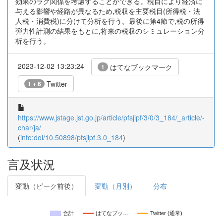
効果のラグ関係を考慮することができる。税目により経済に
与える影響や経路が異なるため,税収を主要税目(所得税・法
人税・消費税)に分けて分析を行う。最後に第4節で,税の所得
弾力性計測の結果をもとに,将来の税収のシミュレーション分
析を行う。
2023-12-02 13:23:24
はてなブックマーク
1
Twitter
1 + 6
https://www.jstage.jst.go.jp/article/pfsjipf/3/0/3_184/_article/-
char/ja/
(
info:doi/10.50898/pfsjipf.3.0_184
)
言及状況
変動（ピーク前後）
変動（月別）
分布
合計
はてなブッ…
Twitter (通常)