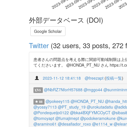
2023-09-08
2023-09-11
2023-09-14
2023
2023-09-02
2023-09-05
外部データベース (DOI)
Google Scholar
Twitter
(32 users, 33 posts, 272 f
患者さんの問題点を考える際に関節可動域制限は上位
てくださいます。 @HONDA_PT_NU さん https://t.co
2023-11-12 18:41:18
@freezapt
(
投稿一覧
)
@NbRZ7NforH57688
@mggo44
@sunmiminm
5
@pokeey115
@HONDA_PT_NU
@handa_hit
88
@yossy7113
@PT_study_19
@urokutadatiu
@adid
@Pondequeijo0122
@bka4BXjFYMCOyCT
@sibasi
@tomoyapt
@fumajimept
@podokeramokune
@kur
@aramino61
@desafiador_roxo
@e1114_w
@elean