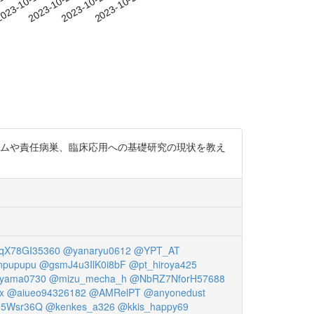
-14
023-10-17
2023-10-20
2023-10-23
2023-10-26
ズムや責任病巣、臨床応用への基礎研究の現状を教え
X78GI35360
@yanaryu0612
@YPT_AT
npupupu
@gsmJ4u3IlK0i8bF
@pt_hiroya425
9yama0730
@mizu_mecha_h
@NbRZ7NforH57688
x
@aiueo94326182
@AMRelPT
@anyonedust
5Wsr36Q
@kenkes_a326
@kkis_happy69