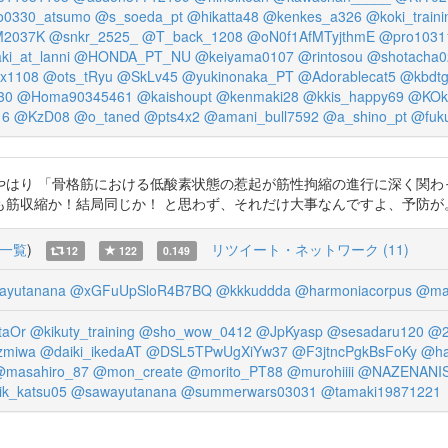
0330_atsumo
@s_soeda_pt
@hikatta48
@kenkes_a326
@koki_traini
2037K
@snkr_2525_
@T_back_1208
@oN0f1AfMTyjthmE
@pro1031
ki_at_lanni
@HONDA_PT_NU
@keiyama0107
@rintosou
@shotacha0
x1108
@ots_tRyu
@SkLv45
@yukinonaka_PT
@Adorablecat5
@kbdt
30
@Homa90345461
@kaishoupt
@kenmaki28
@kkis_happy69
@KOk
16
@KzD08
@o_taned
@pts4x2
@amani_bull7592
@a_shino_pt
@fuk
「骨格筋における低酸素状態の惹起が筋性拘縮の進行に深く関わっている」とありま
も筋収縮か！結局同じか！ と思わず、それだけ大事なんですよ、予防が
一覧
)
リツイート・ネットワーク (11)
12
122
0.149
ayutanana
@xGFuUpSloR4B7BQ
@kkkuddda
@harmoniacorpus
@mac
taOr
@kikuty_training
@sho_wow_0412
@JpKyasp
@sesadaru120
@2
zmiwa
@daiki_ikedaAT
@DSL5TPwUgXiYw37
@F3jtncPgkBsFoKy
@ha
@masahiro_87
@mon_create
@morito_PT88
@murohiiii
@NAZENANI
ik_katsu05
@sawayutanana
@summerwars03031
@tamaki19871221