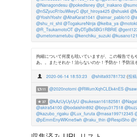
@Nanagondesu
@pokedisney
@pt_inakano
@sumo
@nSZyucR1buWkeyC
@pt_hiroya425
@shusk6
@M
@YoshiYoshr
@AhaKarat1041
@aimar_pablo10
@a
@shu_ni_shii
@TogakureNinja
@keiba_ya
@motoki
@R_TsukamotoOT
@yDTgBsSBG1RBRiE
@gent12
@umetomametubu
@kenchiku_suzuki
@kusano12
拘縮について何度も呟いていますが、この報告でもやはり 
あ。。またそれか！治らないのか！予防か！予防法
2020-06-14 18:53:23
@shiita93781732
(
投稿
@2020notomi
@RWumXqhCLEk4nES
@saw
11
@kAzUyUyUyU
@sukesan16182581
@Naga
37
@akira54100
@bodaishin892
@boyu317518
@buz
@kazubo_rigaku
@Lux_furuta
@masa199712345
@pEmmEnyWlKme5wh
@raku_thin
@RespiSho
@r
収集済み URL リスト