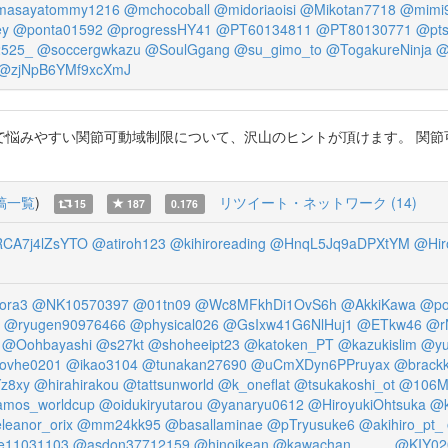
asayatommy1216
@mchocoball
@midoriaoisi
@Mikotan7718
@mimi
ey
@ponta01592
@progressHY41
@PT60134811
@PT80130771
@pt
2525_
@soccergwkazu
@SoulGgang
@su_gimo_to
@TogakureNinja
@
@zjNpB6YMf9xcXmJ
悩みやすい関節可動域制限について、沢山のヒントが頂けます。 関節可
稿一覧
)
リツイート・ネットワーク (14)
15
187
0.176
CA7j4lZsYTO
@atiroh123
@kihiroreading
@HnqL5Jq9aDPXtYM
@Hir
ora3
@NK10570397
@01tn09
@Wc8MFkhDi1OvS6h
@AkkiKawa
@po
@ryugen90976466
@physical026
@GsIxw41G6NlHuj1
@ETkw46
@r
@Oohbayashi
@s27kt
@shoheeipt23
@katoken_PT
@kazukislim
@yu
ovhe0201
@ikao3104
@tunakan27690
@uCmXDyn6PPruyax
@brackk
Yz8xy
@hirahirakou
@tattsunworld
@k_oneflat
@tsukakoshi_ot
@106M
mos_worldcup
@oidukiryutarou
@yanaryu0612
@HiroyukiOhtsuka
@k
leanor_orix
@mm24kk95
@basallaminae
@pTryusuke6
@akihiro_pt_
11031103
@asdon37712159
@hinoikean
@kawachan_____
@KIY02