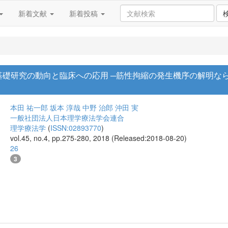
新着文献
新着投稿
基礎研究の動向と臨床への応用 ─筋性拘縮の発生機序の解明な
本田 祐一郎
坂本 淳哉
中野 治郎
沖田 実
一般社団法人日本理学療法学会連合
理学療法学
(
ISSN:02893770
)
vol.45, no.4, pp.275-280, 2018 (Released:2018-08-20)
26
3