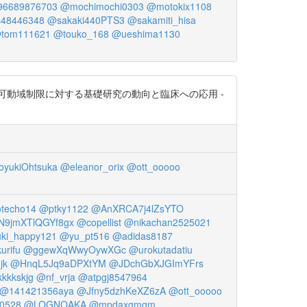
96689876703
@mochimochi0303
@motokix1108
s48446348
@sakaki440PTS3
@sakamiti_hisa
tom111621
@touko_168
@ueshima1130
動域制限に対する基礎研究の動向と臨床への応用 -
oyukiOhtsuka
@eleanor_orix
@ott_ooooo
techo14
@ptky1122
@AnXRCA7j4lZsYTO
N9jmXTlQGYf8gx
@copellist
@nikachan2525021
ki_happy121
@yu_pt516
@adidas8187
urifu
@ggewXqWwyOywXGc
@urokutadatiu
jk
@HnqL5Jq9aDPXtYM
@JDchGbXJGImYFrs
kkkskjg
@nf_vrja
@atpgj8547964
@141421356aya
@Jfny5dzhKeXZ6zA
@ott_ooooo
0528
@LOGNOAKA
@mpdaxgmgm