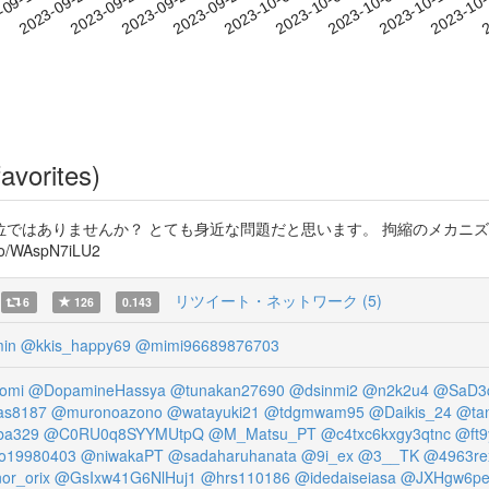
2023-10-08
2023-10-11
2023-10
-09-17
2
2023-09-20
2023-09-23
2023-09-26
2023-09-29
2023-10-02
2023-10-05
avorites)
ではありませんか？ とても身近な問題だと思います。 拘縮のメカニ
/WAspN7iLU2
リツイート・ネットワーク (5)
6
126
0.143
in
@kkis_happy69
@mimi96689876703
omi
@DopamineHassya
@tunakan27690
@dsinmi2
@n2k2u4
@SaD3q
as8187
@muronoazono
@watayuki21
@tdgmwam95
@Daikis_24
@ta
ba329
@C0RU0q8SYYMUtpQ
@M_Matsu_PT
@c4txc6kxgy3qtnc
@ft
o19980403
@niwakaPT
@sadaharuhanata
@9i_ex
@3__TK
@4963re
or_orix
@GsIxw41G6NlHuj1
@hrs110186
@idedaiseiasa
@JXHgw6pe