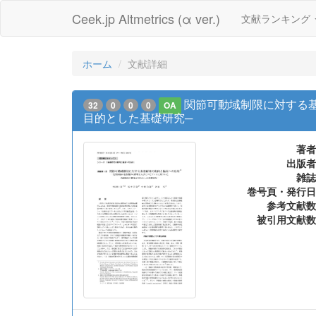
Ceek.jp Altmetrics (α ver.)
文献ランキング
ホーム
文献詳細
関節可動域制限に対する
32
0
0
0
OA
目的とした基礎研究─
著者
出版者
雑誌
巻号頁・発行日
参考文献数
被引用文献数