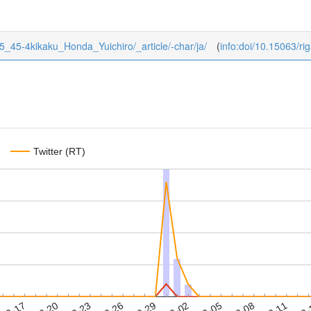
4/45_45-4kikaku_Honda_Yuichiro/_article/-char/ja/
(
info:doi/10.15063/r
Twitter (RT)