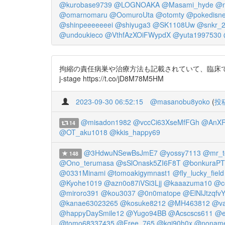
@kurobase9739
@LOGNOAKA
@Masami_hyde
@m
@omarnomaru
@OomuroUta
@otomty
@pokedisn
@shinpeeeeeeei
@shiyuga3
@SK1108Uw
@snkr_
@undoukieco
@VthfAzXOiFWypdX
@yuta1997530
拘縮の責任病巣や治療方法も記載されていて、臨床で
j-stage https://t.co/jD8M78M5HM
2023-09-30 06:52:15
@masanobu8yoko
(
投
@misadon1982
@vccCi63XseMfFGh
@AnXR
14
@OT_aku1018
@kkis_happy69
@3HdwuNSewBsJmE7
@yossy7113
@mr_t
148
@Ono_terumasa
@sSlOnask5ZI6F8T
@bonkuraPT
@0331Minami
@tomoakigymnast1
@fly_lucky_field
@Kyohe1019
@azn0o87iVSi3Ljj
@kaaazuma10
@c
@miroro391
@kou3037
@0n0matope
@ElNlJtzqfv
@kanae63023265
@kosuke8212
@MH463812
@va
@happyDaySmile12
@Yugo94BB
@Acscscs611
@e
@tomo68337435
@Free_765
@kgj90h0x
@noname