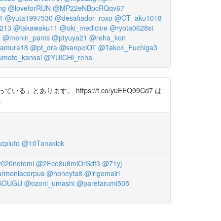
ng
@loveforRUN
@MP22eNBpcRQqv67
1
@yuta1997530
@desafiador_roxo
@OT_aku1018
213
@takawaku11
@oki_medicine
@ryota0628st
g
@menin_pants
@ptyuya21
@reha_kon
amura18
@pt_dra
@sanpeiOT
@Take4_Fuchiga3
umoto_kansai
@YUICHI_reha
す。 https://t.co/yuEEQ99Cd7 は
。
pluto
@10Tanakick
020notomi
@2Fce8u6miOrSdf3
@71yj
rmoniacorpus
@honeyta8
@irigomairi
SOUGU
@ozoni_umashi
@paretarumi505