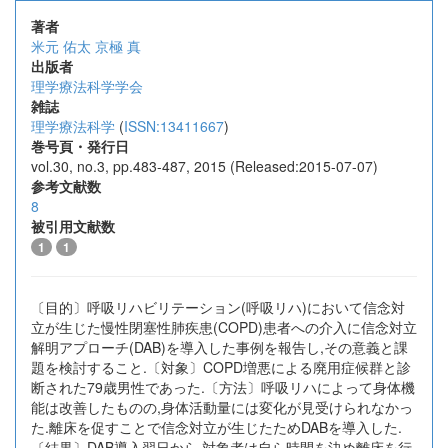
著者
米元 佑太
京極 真
出版者
理学療法科学学会
雑誌
理学療法科学
(
ISSN:13411667
)
巻号頁・発行日
vol.30, no.3, pp.483-487, 2015 (Released:2015-07-07)
参考文献数
8
被引用文献数
1
1
〔目的〕呼吸リハビリテーション(呼吸リハ)において信念対
立が生じた慢性閉塞性肺疾患(COPD)患者への介入に信念対立
解明アプローチ(DAB)を導入した事例を報告し,その意義と課
題を検討すること.〔対象〕COPD増悪による廃用症候群と診
断された79歳男性であった.〔方法〕呼吸リハによって身体機
能は改善したものの,身体活動量には変化が見受けられなかっ
た.離床を促すことで信念対立が生じたためDABを導入した.
〔結果〕DAB導入翌日から,対象者は自ら時間を決め離床を行