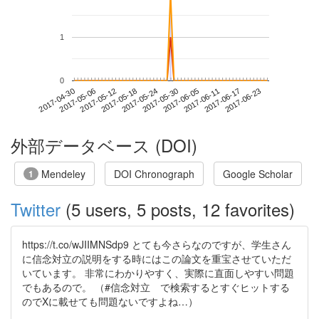
1
0
2017-06-17
2017-04-30
2017-05-18
2017-06-05
2017-06-23
2017-05-06
2017-05-24
2017-06-11
2017-05-12
2017-05-30
外部データベース (DOI)
Mendeley
DOI Chronograph
Google Scholar
1
Twitter
(5 users, 5 posts, 12 favorites)
https://t.co/wJIIMNSdp9 とても今さらなのですが、学生さん
に信念対立の説明をする時にはこの論文を重宝させていただ
いています。 非常にわかりやすく、実際に直面しやすい問題
でもあるので。 （#信念対立 で検索するとすぐヒットする
のでXに載せても問題ないですよね…）