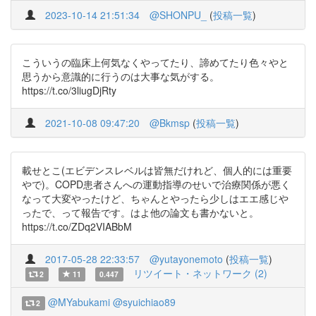
2023-10-14 21:51:34
@SHONPU_
(
投稿一覧
)
こういうの臨床上何気なくやってたり、諦めてたり色々やと
思うから意識的に行うのは大事な気がする。
https://t.co/3liugDjRty
2021-10-08 09:47:20
@Bkmsp
(
投稿一覧
)
載せとこ(エビデンスレベルは皆無だけれど、個人的には重要
やで)。COPD患者さんへの運動指導のせいで治療関係が悪く
なって大変やったけど、ちゃんとやったら少しはエエ感じや
ったで、って報告です。はよ他の論文も書かないと。
https://t.co/ZDq2VIABbM
2017-05-28 22:33:57
@yutayonemoto
(
投稿一覧
)
リツイート・ネットワーク (2)
2
11
0.447
@MYabukami
@syuichiao89
2