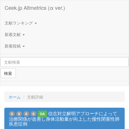
Ceek.jp Altmetrics (α ver.)
文献ランキング
新着文献
新着投稿
検索
ホーム
文献詳細
信念対立解明アプローチによって
5
0
0
0
OA
治療関係が改善し身体活動量が向上した慢性閉塞性肺
疾患症例