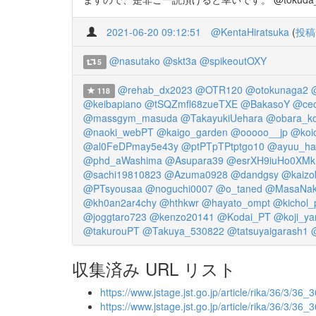
2021-06-20 09:12:51
@KentaHiratsuka
(
投稿
@nasutako
@skt3a
@spikeoutOXY
5
@rehab_dx2023
@OTR120
@otokunaga2
118
@keibapiano
@tSQZmfl68zueTXE
@BakasoY
@ceo
@massgym_masuda
@TakayukiUehara
@obara_k
@naoki_webPT
@kaigo_garden
@ooooo__jp
@koic
@al0FeDPmay5e43y
@ptPTpTPtptgo10
@ayuu_ha
@phd_aWashima
@Asupara39
@esrXH9iuHo0XMk
@sachi19810823
@Azuma0928
@dandgsy
@kaizo
@PTsyousaa
@noguchi0007
@o_taned
@MasaNak
@kh0an2ar4chy
@hthkwr
@hayato_ompt
@kichol_
@joggtaro723
@kenzo20141
@Kodai_PT
@koji_ya
@takurouPT
@Takuya_530822
@tatsuyaigarash1
収集済み URL リスト
https://www.jstage.jst.go.jp/article/rika/36/3/36_3
https://www.jstage.jst.go.jp/article/rika/36/3/36_3