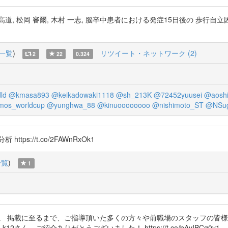
道, 松岡 審爾, 木村 一志, 脳卒中患者における発症15日後の 歩行自立因子とそ
一覧
)
リツイート・ネットワーク (2)
2
22
0.324
ld
@kmasa893
@keikadowaki1118
@sh_213K
@72452yuusei
@aosh
os_worldcup
@yunghwa_88
@kinuoooooooo
@nishimoto_ST
@NSug
s://t.co/2FAWnRxOk1
一覧
)
1
。 掲載に至るまで、ご指導頂いた多くの方々や前職場のスタッフの皆様
さん、ご紹介ありがとうございました！ https://t.co/bAvIBCg0y1