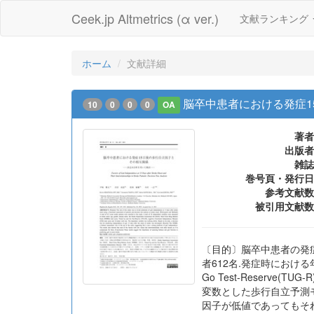
Ceek.jp Altmetrics (α ver.)
文献ランキング
ホーム
文献詳細
脳卒中患者における発症1
10
0
0
0
OA
著者
出版者
雑誌
巻号頁・発行日
参考文献数
被引用文献数
〔目的〕脳卒中患者の発
者612名.発症時における年齢,性別,
Go Test-Reserve(T
変数とした歩行自立予測モ
因子が低値であってもそ