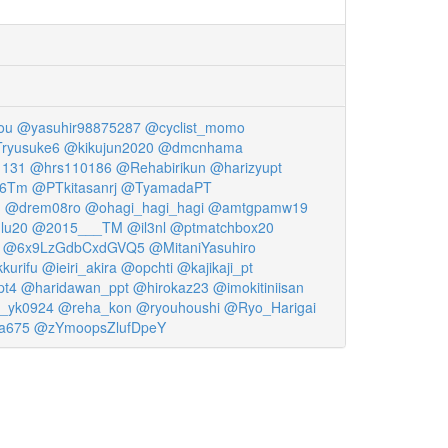
ou
@yasuhir98875287
@cyclist_momo
ryusuke6
@kikujun2020
@dmcnhama
1131
@hrs110186
@Rehabirikun
@harizyupt
6Tm
@PTkitasanrj
@TyamadaPT
d
@drem08ro
@ohagi_hagi_hagi
@amtgpamw19
lu20
@2015___TM
@il3nl
@ptmatchbox20
@6x9LzGdbCxdGVQ5
@MitaniYasuhiro
kurifu
@ieiri_akira
@opchti
@kajikaji_pt
pt4
@haridawan_ppt
@hirokaz23
@imokitiniisan
_yk0924
@reha_kon
@ryouhoushi
@Ryo_Harigai
a675
@zYmoopsZlufDpeY