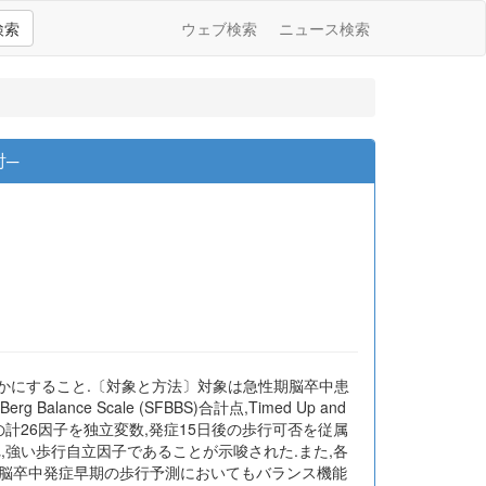
検索
ウェブ検索
ニュース検索
討─
かにすること.〔対象と方法〕対象は急性期脳卒中患
rg Balance Scale (SFBBS)合計点,Timed Up and
10 m歩行テストの計26因子を独立変数,発症15日後の歩行可否を従属
,強い歩行自立因子であることが示唆された.また,各
〕脳卒中発症早期の歩行予測においてもバランス機能