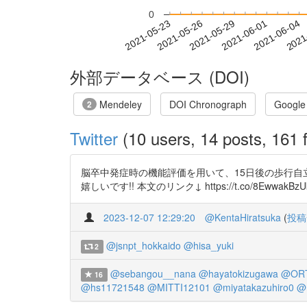
0
2021-05-29
2021-06-01
2021-06-04
2021
2021-05-23
2021-05-26
外部データベース (DOI)
Mendeley
DOI Chronograph
Google
2
Twitter
(10 users, 14 posts, 161 f
脳卒中発症時の機能評価を用いて、15日後の歩行自
嬉しいです!! 本文のリンク↓ https://t.co/8EwwakBzUk h
2023-12-07 12:29:20
@KentaHiratsuka
(
投稿
@jsnpt_hokkaido
@hisa_yuki
2
@sebangou__nana
@hayatokizugawa
@ORT
16
@hs11721548
@MITTI12101
@miyatakazuhiro0
@