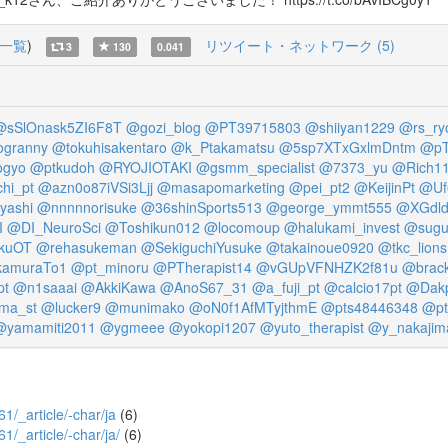
一覧
)
リツイート・ネットワーク (5)
3
130
0.041
@sSlOnask5ZI6F8T
@gozi_blog
@PT39715803
@shiiyan1229
@rs_ry
granny
@tokuhisakentaro
@k_Ptakamatsu
@5sp7XTxGxlmDntm
@pT
ogyo
@ptkudoh
@RYOJIOTAKI
@gsmm_specialist
@7373_yu
@Rich1
hi_pt
@azn0o87iVSi3Ljj
@masapomarketing
@pei_pt2
@KeijinPt
@Uf
yashi
@nnnnnorisuke
@36shinSports513
@george_ymmt555
@XGdl
I
@DI_NeuroSci
@Toshikun012
@locomoup
@halukami_invest
@sugu
kuOT
@rehasukeman
@SekiguchiYusuke
@takainoue0920
@tkc_lions
amuraTo1
@pt_minoru
@PTherapist14
@vGUpVFNHZK2f81u
@brack
pt
@n1saaai
@AkkiKawa
@AnoS67_31
@a_fuji_pt
@calcio17pt
@Dak
ma_st
@lucker9
@munimako
@oN0f1AfMTyjthmE
@pts48446348
@pt
@yamamiti2011
@ygmeee
@yokopi1207
@yuto_therapist
@y_nakajim
61/_article/-char/ja
(6)
61/_article/-char/ja/
(6)