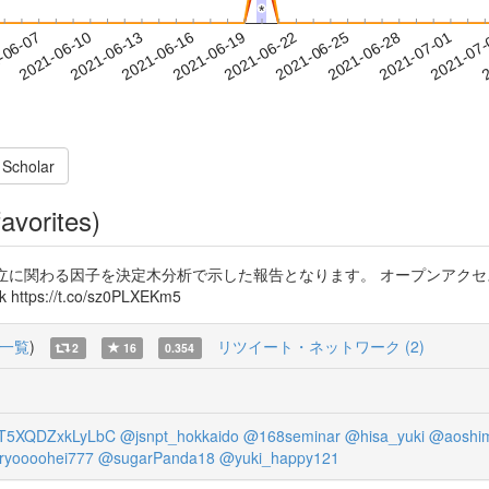
*
*
2021-06-28
2021-07-01
2021-07
-06-07
2
2021-06-10
2021-06-13
2021-06-16
2021-06-19
2021-06-22
2021-06-25
 Scholar
avorites)
立に関わる因子を決定木分析で示した報告となります。 オープンアク
ttps://t.co/sz0PLXEKm5
一覧
)
リツイート・ネットワーク (2)
2
16
0.354
5XQDZxkLyLbC
@jsnpt_hokkaido
@168seminar
@hisa_yuki
@aoshi
ryoooohei777
@sugarPanda18
@yuki_happy121