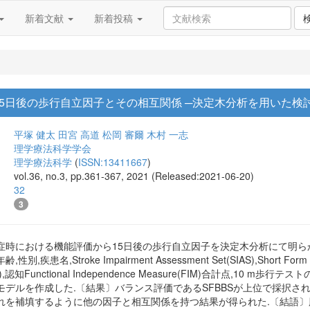
新着文献
新着投稿
5日後の歩行自立因子とその相互関係 ─決定木分析を用いた検
平塚 健太
田宮 高道
松岡 審爾
木村 一志
理学療法科学学会
理学療法科学
(
ISSN:13411667
)
vol.36, no.3, pp.361-367, 2021 (Released:2021-06-20)
32
3
症時における機能評価から15日後の歩行自立因子を決定木分析にて明ら
疾患名,Stroke Impairment Assessment Set(SIAS),Short Form Be
UG-R),認知Functional Independence Measure(FIM)合計点,
デルを作成した.〔結果〕バランス評価であるSFBBSが上位で採択され
れを補填するように他の因子と相互関係を持つ結果が得られた.〔結語