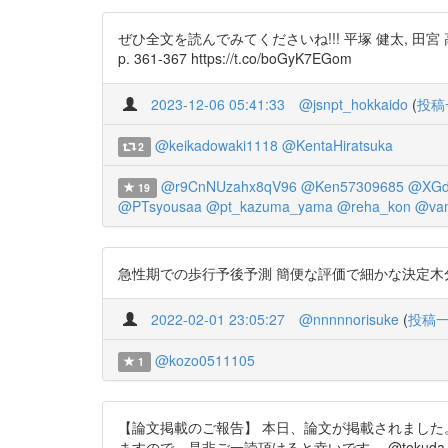
ぜひ全文を読んでみてくださいね!!! 平塚 健太, 田宮 高
p. 361-367 https://t.co/boGyK7EGom
2023-12-06 05:41:33
@jsnpt_hokkaido
(
投稿
@keikadowaki1118
@KentaHiratsuka
2
@r9CnNUzahx8qV96
@Ken57309685
@XGd
19
@PTsyousaa
@pt_kazuma_yama
@reha_kon
@vam
急性期での歩行予後予測 簡便な評価で細かな決定木分析 http
2022-02-01 23:05:27
@nnnnnorisuke
(
投稿
@kozo0511105
1
【論文掲載のご報告】 本日、論文が掲載されました
ますので、是非ご一読頂けると幸いです。 @tokuda_k12