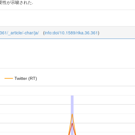
要性が示唆された.
361/_article/-char/ja/
(
info:doi/10.1589/rika.36.361
)
Twitter (RT)