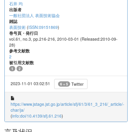
石井 均
出版者
一般社団法人 表面技術協会
雑誌
表面技術
(
ISSN:09151869
)
巻号頁・発行日
vol.61, no.3, pp.216-216, 2010-03-01 (Released:2010-09-
28)
参考文献数
2
被引用文献数
1
2
2023-11-01 03:02:51
Twitter
6 + 5
https://www.jstage.jst.go.jp/article/sfj/61/3/61_3_216/_article/-
char/ja/
(
info:doi/10.4139/sfj.61.216
)
言及状況