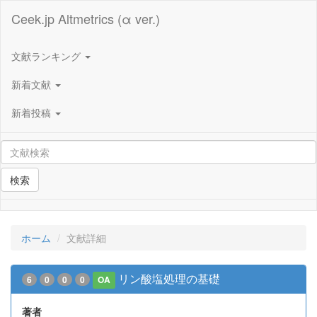
Ceek.jp Altmetrics (α ver.)
文献ランキング
新着文献
新着投稿
検索
ホーム
文献詳細
リン酸塩処理の基礎
6
0
0
0
OA
著者