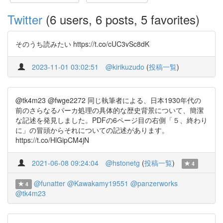
Twitter
(6 users, 6 posts, 5 favorites)
そのうち読みたい https://t.co/cUC3vSc8dK
2023-11-01 03:02:51
@kirikuzudo
(
投稿一覧
)
@tk4m23 @fwge2272 同じ執筆者による、日本1930年代の
前のさらなるパーカ処理の具体的な歴史背景について、簡潔
な記述を発見しました。PDFの6ページ目の右側「５、終わり
に」の冒頭からそれについての記述があります。
https://t.co/HlGipCM4jN
2021-06-08 09:24:04
@hstonetg
(
投稿一覧
)
4
@funatter
@Kawakamy19551
@panzerworks
4
@tk4m23