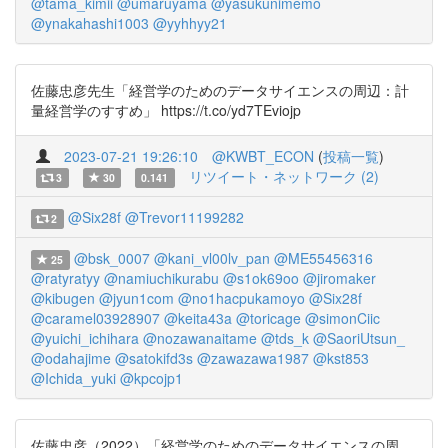
@tama_kimii
@umaruyama
@yasukunimemo
@ynakahashi1003
@yyhhyy21
佐藤忠彦先生「経営学のためのデータサイエンスの周辺：計
量経営学のすすめ」 https://t.co/yd7TEviojp
2023-07-21 19:26:10
@KWBT_ECON
(
投稿一覧
)
リツイート・ネットワーク (2)
3
30
0.141
@Six28f
@Trevor11199282
2
@bsk_0007
@kani_vl00lv_pan
@ME55456316
25
@ratyratyy
@namiuchikurabu
@s1ok69oo
@jiromaker
@kibugen
@jyun1com
@no1hacpukamoyo
@Six28f
@caramel03928907
@keita43a
@toricage
@simonCiic
@yuichi_ichihara
@nozawanaitame
@tds_k
@SaoriUtsun_
@odahajime
@satokifd3s
@zawazawa1987
@kst853
@Ichida_yuki
@kpcojp1
佐藤忠彦（2022）「経営学のためのデータサイエンスの周