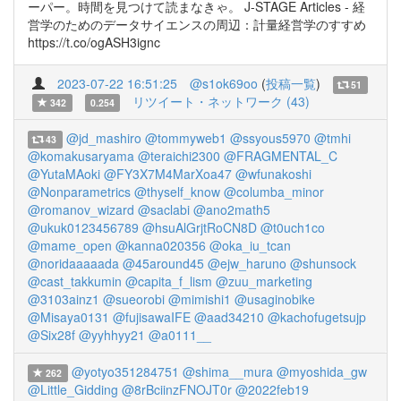
ーパー。時間を見つけて読まなきゃ。 J-STAGE Articles - 経
営学のためのデータサイエンスの周辺：計量経営学のすすめ
https://t.co/ogASH3ignc
2023-07-22 16:51:25
@s1ok69oo
(
投稿一覧
)
51
リツイート・ネットワーク (43)
342
0.254
@jd_mashiro
@tommyweb1
@ssyous5970
@tmhi
43
@komakusaryama
@teraichi2300
@FRAGMENTAL_C
@YutaMAoki
@FY3X7M4MarXoa47
@wfunakoshi
@Nonparametrics
@thyself_know
@columba_minor
@romanov_wizard
@saclabi
@ano2math5
@ukuk0123456789
@hsuAlGrjtRoCN8D
@t0uch1co
@mame_open
@kanna020356
@oka_iu_tcan
@noridaaaaada
@45around45
@ejw_haruno
@shunsock
@cast_takkumin
@capita_f_lism
@zuu_marketing
@3103ainz1
@sueorobi
@mimishi1
@usaginobike
@Misaya0131
@fujisawaIFE
@aad34210
@kachofugetsujp
@Six28f
@yyhhyy21
@a0111__
@yotyo351284751
@shima__mura
@myoshida_gw
262
@Little_Gidding
@8rBciinzFNOJT0r
@2022feb19