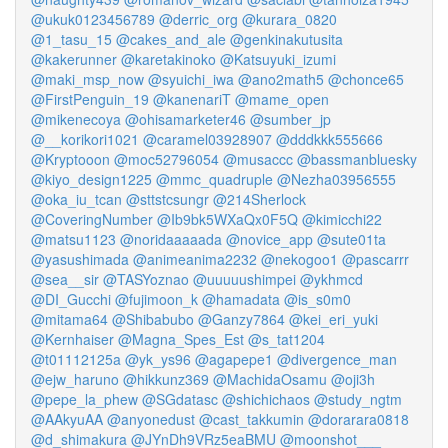
@ukuk0123456789
@derric_org
@kurara_0820
@1_tasu_15
@cakes_and_ale
@genkinakutusita
@kakerunner
@karetakinoko
@Katsuyuki_izumi
@maki_msp_now
@syuichi_iwa
@ano2math5
@chonce65
@FirstPenguin_19
@kanenariT
@mame_open
@mikenecoya
@ohisamarketer46
@sumber_jp
@__korikori1021
@caramel03928907
@dddkkk555666
@Kryptooon
@moc52796054
@musaccc
@bassmanbluesky
@kiyo_design1225
@mmc_quadruple
@Nezha03956555
@oka_iu_tcan
@sttstcsungr
@214Sherlock
@CoveringNumber
@Ib9bk5WXaQx0F5Q
@kimicchi22
@matsu1123
@noridaaaaada
@novice_app
@sute01ta
@yasushimada
@animeanima2232
@nekogoo1
@pascarrr
@sea__sir
@TASYoznao
@uuuuushimpei
@ykhmcd
@DI_Gucchi
@fujimoon_k
@hamadata
@is_s0m0
@mitama64
@Shibabubo
@Ganzy7864
@kei_eri_yuki
@Kernhaiser
@Magna_Spes_Est
@s_tat1204
@t01112125a
@yk_ys96
@agapepe1
@divergence_man
@ejw_haruno
@hikkunz369
@MachidaOsamu
@oji3h
@pepe_la_phew
@SGdatasc
@shichichaos
@study_ngtm
@AAkyuAA
@anyonedust
@cast_takkumin
@dorarara0818
@d_shimakura
@JYnDh9VRz5eaBMU
@moonshot___