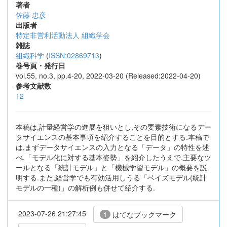
著者
佐藤 忠彦
出版者
特定非営利活動法人 組織学会
雑誌
組織科学
(
ISSN:02869713
)
巻号頁・発行日
vol.55, no.3, pp.4-20, 2022-03-20 (Released:2022-04-20)
参考文献数
12
本稿は,計量経営学の進展を狙いとし,その要素技術になるデー
タサイエンスの基本事項を紹介することを目的とする.本稿で
は,まずデータサイエンスの入力となる「データ」の特性を述
べ,「モデル化に対する基本姿勢」を紹介したうえで,主要なツ
ールとなる「統計モデル」と「機械学習モデル」の概要を説
明する.また,経営学でも有効活用しうる「ベイズモデル(統計
モデルの一種)」の解析例も併せて紹介する.
2023-07-26 21:27:45
はてなブックマーク
1