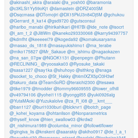
@akinashi_akira
@araiaki
@a_yosh00
@baramonia
@c3KLSi1Yy59oKj1
@damastein
@DRZ400SM
@Dsqcmasa
@DTomojiri
@DX15PkU3n84Dj5M
@gchukou
@Gerrard_8_ka14
@gsd9720
@gutsconsul
@haribo_manabi
@hirikahikari
@Hl7Bi
@ide_note
@isocrt
@i_am_t_2
@Jl8Wm
@kaneko293330068
@karry94397757
@kdmfht
@keeeeei79
@kogeda92
@komakusaryama
@masao_ds_1818
@masayukishimo1
@ma_terabe
@miko175827
@Mr_Sakaue
@m_ishimu
@nagaokazen
@na_san_07gw
@NGOK1131
@penpegm
@Phutann
@RECLINING_
@ryoosaka03
@Ryosuke_takaki
@sasa1227
@say1ka
@shuhoyo
@sithkng
@snaga
@socket_to_choco
@St_Hakky
@t4mIXZX5pO3H3wf
@takuro_data
@TeamSoRD
@teraichi2300
@tesawa
@tike1979
@tmodder
@tommy96609555
@tower_ofhill
@v49794106
@yohei1115
@yonggil55
@yuki0926alg
@YutaMAoki
@Yuzukalolve
@za_R_i08
@__kmt___
@ban1127
@buri1030buri
@blckrvr1
@botch_page
@_kohei_koyama
@ohtanilson
@Nonparametrics
@thyself_know
@hien_swallow03
@krdw2
@t_nishimura1989
@columba_minor
@follow6flower
@gingiva_lis
@knskent
@aaarakiy
@akiho0917
@de_l_a_1
@naughty439
@romanov_wizard
@saclabi
@tanhoiza1945