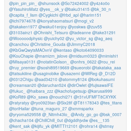
@pin_pin_pin_
@shunsock
@So72424002
@y4z4o0o
@YasuhiroMatz
@yes__ok_y
@baku31415
@bk_30_n
@capita_f_lism
@Cygkichi
@frbd_apl
@harim151
@ichi7974678
@konyahaomatsuri
@mogi_v2
@takaken1977
@waku01enjoy
@yoskwa
@zuv55
@3103ainz1
@Ohnishi_Tetsuro
@tadeanne
@take31291
@Wooooodphysic
@yuichy02
@yu_victor_sg
@ag_aeq
@canchou
@Christine_Gouda
@JimmyC2018
@KbGwQwytsMAOvnV
@kentaso
@koto64090033
@KouChapie
@mamizm_jslove
@midsum0323
@mimishi1
@Misaya0131
@notatinGolson_
@onhrs_0622
@rou_rei
@ruy_premier
@soshi89519669
@sueorobi
@takataka_aaa
@tatsukiiine
@usaginobike
@usazemi
@WlReg
@_D12D
@0312Chigu
@aad34210
@atommy8124
@bokuhasumi
@creamsan20
@daruchan524
@dirOwlet
@fujisawaIFE
@fukuc_
@haibara_zzz
@kachofugetsujp
@karusai999
@KoR89
@Ko_sawa
@nouchi271
@r31vUFMFT8CXYKK
@ratyratyy
@ryo0923tan
@Six28f
@T81178343
@tes_titans
@toriHailar
@tuna_maguro_27
@xmmsparkx
@yryoma529558
@_Nitmh43lo_
@Andy_go_go
@bsk_0007
@chacha104
@ChillChill_0ut
@dgddhjvdw
@es__135
@kent_sak
@kijifu_yk
@MITTI12101
@rohra14
@stmsy