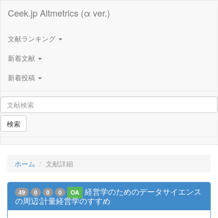
Ceek.jp Altmetrics (α ver.)
文献ランキング
新着文献
新着投稿
検索
ホーム
文献詳細
経営学のためのデータサイエンス
49
0
0
0
OA
の周辺:計量経営学のすすめ