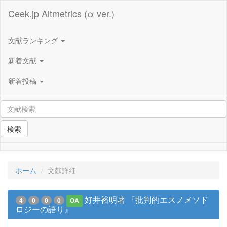
Ceek.jp Altmetrics (α ver.)
文献ランキング
新着文献
新着投稿
検索
ホーム
文献詳細
好井裕明著 『批判的エスノメソド
4
0
0
0
OA
ロジーの語り』