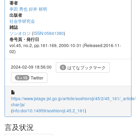
著者
串田 秀也
好井 裕明
出版者
社会学研究会
雑誌
ソシオロジ
(
ISSN:05841380
)
巻号頁・発行日
vol.45, no.2, pp.161-169, 2000-10-31 (Released:2016-11-
02)
2024-02-09 18:56:00
はてなブックマーク
1
Twitter
3 + 15
https://www.jstage.jst.go.jp/article/soshioroji/45/2/45_161/_article/
char/ja/
(
info:doi/10.14959/soshioroji.45.2_161
)
言及状況