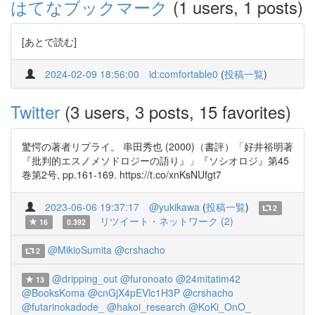
はてなブックマーク
(1 users, 1 posts)
[あとで読む]
2024-02-09 18:56:00
id:comfortable0
(
投稿一覧
)
Twitter
(3 users, 3 posts, 15 favorites)
驚愕の著者リプライ。 串田秀也 (2000)（書評）「好井裕明著
『批判的エスノメソドロジーの語り』」『ソシオロジ』第45
巻第2号, pp.161-169. https://t.co/xnKsNUfgt7
2023-06-06 19:37:17
@yukikawa
(
投稿一覧
)
2
リツイート・ネットワーク (2)
16
0.392
@MikioSumita
@crshacho
2
@dripping_out
@furonoato
@24mitatim42
13
@BooksKoma
@cnGjX4pEVlc1H3P
@crshacho
@futarinokadode_
@hakoi_research
@KoKi_OnO_