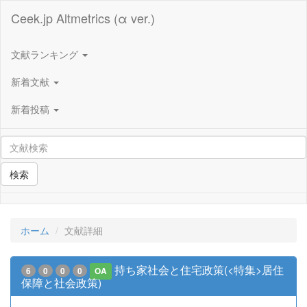
Ceek.jp Altmetrics (α ver.)
文献ランキング
新着文献
新着投稿
検索
ホーム
文献詳細
持ち家社会と住宅政策(<特集>居住
6
0
0
0
OA
保障と社会政策)