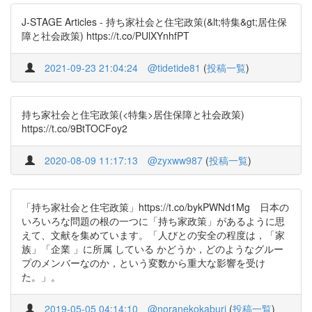
J-STAGE Articles - 持ち家社会と住宅政策(&lt;特集&gt;居住保
障と社会政策) https://t.co/PUlXYnhfPT
2021-09-23 21:04:24
@tidetide81
(
投稿一覧
)
持ち家社会と住宅政策(<特集>居住保障と社会政策)
https://t.co/9BtTOCFoy2
2020-08-09 11:17:13
@zyxww987
(
投稿一覧
)
「持ち家社会と住宅政策」https://t.co/bykPWNd1Mg 日本の
いろいろな問題の根の一つに「持ち家政策」があるように思
えて、文献を集めています。「人びとの安全の程度は，「家
族」「企業 」に所属 している かどうか，どのようなグルー
プのメンバーなのか，という変数から重大な影響を受け
た。」。
2019-05-05 04:14:10
@noranekokaburi
(
投稿一覧
)