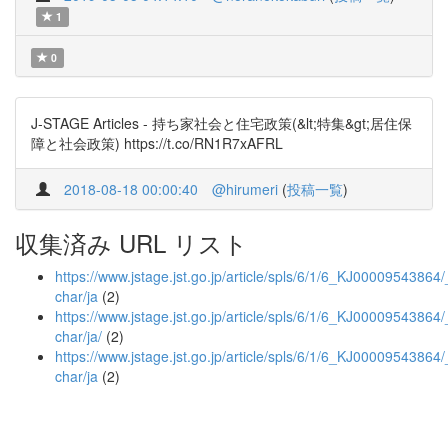
1
0
J-STAGE Articles - 持ち家社会と住宅政策(&lt;特集&gt;居住保
障と社会政策) https://t.co/RN1R7xAFRL
2018-08-18 00:00:40
@hirumeri
(
投稿一覧
)
収集済み URL リスト
https://www.jstage.jst.go.jp/article/spls/6/1/6_KJ00009543864/_
char/ja
(2)
https://www.jstage.jst.go.jp/article/spls/6/1/6_KJ00009543864/_
char/ja/
(2)
https://www.jstage.jst.go.jp/article/spls/6/1/6_KJ00009543864/
char/ja
(2)