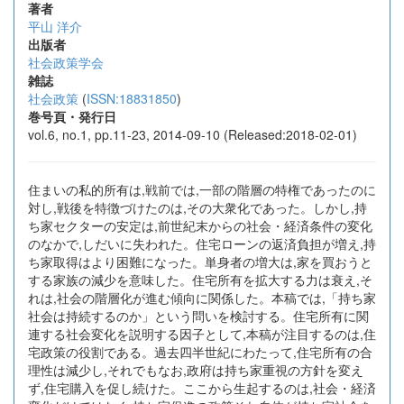
著者
平山 洋介
出版者
社会政策学会
雑誌
社会政策
(
ISSN:18831850
)
巻号頁・発行日
vol.6, no.1, pp.11-23, 2014-09-10 (Released:2018-02-01)
住まいの私的所有は,戦前では,一部の階層の特権であったのに
対し,戦後を特徴づけたのは,その大衆化であった。しかし,持
ち家セクターの安定は,前世紀末からの社会・経済条件の変化
のなかで,しだいに失われた。住宅ローンの返済負担が増え,持
ち家取得はより困難になった。単身者の増大は,家を買おうと
する家族の減少を意味した。住宅所有を拡大する力は衰え,そ
れは,社会の階層化が進む傾向に関係した。本稿では,「持ち家
社会は持続するのか」という問いを検討する。住宅所有に関
連する社会変化を説明する因子として,本稿が注目するのは,住
宅政策の役割である。過去四半世紀にわたって,住宅所有の合
理性は減少し,それでもなお,政府は持ち家重視の方針を変え
ず,住宅購入を促し続けた。ここから生起するのは,社会・経済