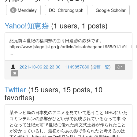
Mendeley
DOI Chronograph
Google Scholar
0
Yahoo!知恵袋
(1 users, 1 posts)
紀元前４世紀の福岡県の曲り田遺跡の鉄斧です。
https://www.jstage.jst.go.jp/article/tetsutohagane1
...
2021-10-06 22:23:00
1149857680
(
投稿一覧
)
1
Twitter
(15 users, 15 posts, 10
favorites)
某テレビ局の日本史のアニメを見ていて思うこと GHQにいた
コミンテルンの影響がひどい形で反映されているなって事 今
となっては紀元前15世紀に優れた縄文式土器が作られたこと
が分かっているし、最初からあの形で作られたと考えるのは
不自然だし https://t.co/2wIISVgJ31 日本の鉄使用は結構古