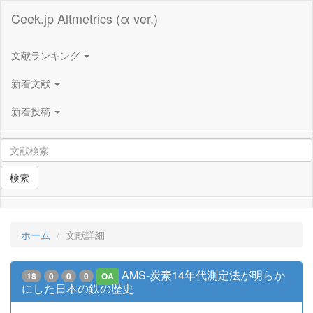
Ceek.jp Altmetrics (α ver.)
文献ランキング
新着文献
新着投稿
検索
ホーム
文献詳細
AMS-炭素14年代測定法が明らか
18
0
0
0
OA
にした日本の鉄の歴史