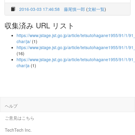
2016-03-03 17:46:58
藤尾慎一郎
(
文献一覧
)
収集済み URL リスト
https://www.jstage.jst.go.jp/article/tetsutohagane1955/91/1/91
char/ja/
(1)
https://www.jstage.jst.go.jp/article/tetsutohagane1955/91/1/9
(16)
https://www.jstage.jst.go.jp/article/tetsutohagane1955/91/1/91
char/ja
(1)
ヘルプ
ご意見はこちら
TechTech Inc.