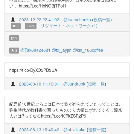
い… https://t.co/HbNOBjTPoH
2023-12-22 22:41:02
@teamchanko
(
投稿一覧
)
リツイート・ネットワーク (1)
3
0.577
1
@Tak68424681
@tx_jayjm
@kin_166coffee
3
https://t.co/DyXO5PD3UA
2023-09-10 11:16:31
@Jundrunk
(
投稿一覧
)
紀元前10世紀ごろには日本で鉄が作られていたってことは、
弥生時代が教科書で習ったものより大幅にずれてくるし渡来
人とは?ってなるhttps://t.co/KlPkZSR2P5
2023-08-13 19:40:46
@ai_aisuke
(
投稿一覧
)