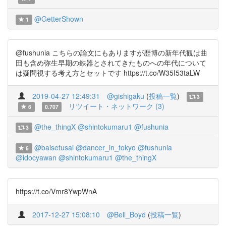
@GetterShown
1
@fushunia こちらの論文にもありますが歴博の新年代観は曲
田も含め弥生早期の鉄器とされてきたものへの年代について
は疑問視する考え方とセットです https://t.co/W35I53taLW
2019-04-27 12:49:31
@gishigaku
(
投稿一覧
)
3
リツイート・ネットワーク (3)
6
0.707
@the_thingX
@shintokumaru1
@fushunia
3
@baisetusai
@dancer_in_tokyo
@fushunia
6
@idocyawan
@shintokumaru1
@the_thingX
https://t.co/Vmr8YwpWnA
2017-12-27 15:08:10
@Bell_Boyd
(
投稿一覧
)