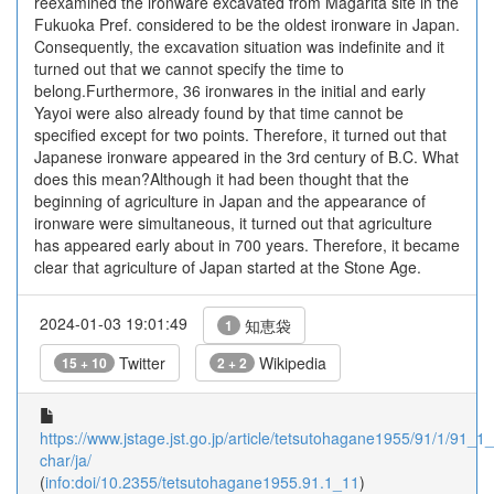
reexamined the ironware excavated from Magarita site in the
Fukuoka Pref. considered to be the oldest ironware in Japan.
Consequently, the excavation situation was indefinite and it
turned out that we cannot specify the time to
belong.Furthermore, 36 ironwares in the initial and early
Yayoi were also already found by that time cannot be
specified except for two points. Therefore, it turned out that
Japanese ironware appeared in the 3rd century of B.C. What
does this mean?Although it had been thought that the
beginning of agriculture in Japan and the appearance of
ironware were simultaneous, it turned out that agriculture
has appeared early about in 700 years. Therefore, it became
clear that agriculture of Japan started at the Stone Age.
2024-01-03 19:01:49
知恵袋
1
Twitter
Wikipedia
15 + 10
2 + 2
https://www.jstage.jst.go.jp/article/tetsutohagane1955/91/1/91_1_
char/ja/
(
info:doi/10.2355/tetsutohagane1955.91.1_11
)