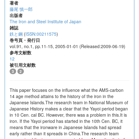
著者
藤尾 慎一郎
出版者
The Iron and Steel Institute of Japan
雑誌
鉄と鋼
(
ISSN:00211575
)
巻号頁・発行日
vol.91, no.1, pp.11-15, 2005-01-01 (Released:2009-06-19)
参考文献数
12
被引用文献数
3
2
This paper focuses on the influence what the AMS-carbon
14 age method attains to the history of the iron in the
Japanese Islands.The research team in National Museum of
Japanese History makes a clear that the Yayoi period began
in 10 Cen. cal BC. However, there was a problem in this.It is
iron. If the Yayoi period has started in the 10th Cen. BC, it
means that the ironware in Japanese Islands had spread
early rather than it spreads in China.The research team