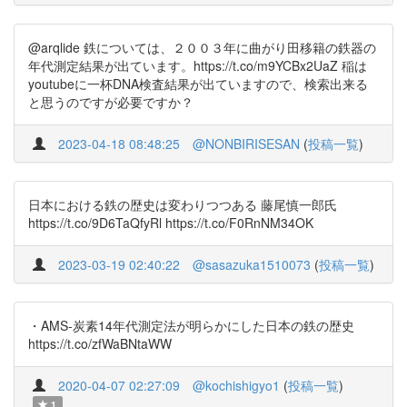
@arqlide 鉄については、２００３年に曲がり田移籍の鉄器の
年代測定結果が出ています。https://t.co/m9YCBx2UaZ 稲は
youtubeに一杯DNA検査結果が出ていますので、検索出来る
と思うのですが必要ですか？
2023-04-18 08:48:25
@NONBIRISESAN
(
投稿一覧
)
日本における鉄の歴史は変わりつつある 藤尾慎一郎氏
https://t.co/9D6TaQfyRl https://t.co/F0RnNM34OK
2023-03-19 02:40:22
@sasazuka1510073
(
投稿一覧
)
・AMS-炭素14年代測定法が明らかにした日本の鉄の歴史
https://t.co/zfWaBNtaWW
2020-04-07 02:27:09
@kochishigyo1
(
投稿一覧
)
1