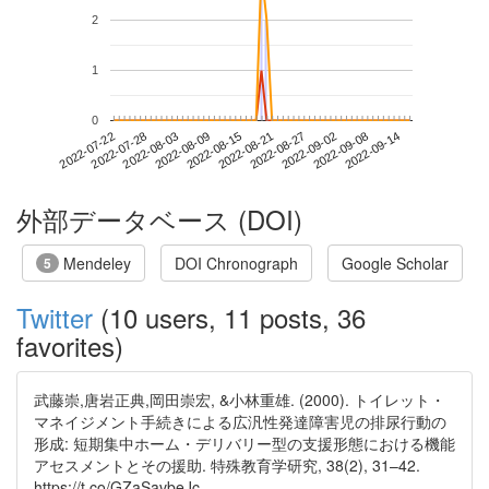
2
1
0
2022-09-08
2022-07-22
2022-08-09
2022-08-27
2022-09-14
2022-07-28
2022-08-15
2022-09-02
2022-08-03
2022-08-21
外部データベース (DOI)
Mendeley
DOI Chronograph
Google Scholar
5
Twitter
(10 users, 11 posts, 36
favorites)
武藤崇,唐岩正典,岡田崇宏, &小林重雄. (2000). トイレット・
マネイジメント手続きによる広汎性発達障害児の排尿行動の
形成: 短期集中ホーム・デリバリー型の支援形態における機能
アセスメントとその援助. 特殊教育学研究, 38(2), 31–42.
https://t.co/GZaSavbeJc