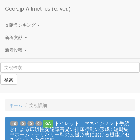
Ceek.jp Altmetrics (α ver.)
文献ランキング
新着文献
新着投稿
検索
ホーム
文献詳細
トイレット・マネイジメント手続
10
0
0
0
OA
きによる広汎性発達障害児の排尿行動の形成 : 短期集
中ホーム・デリバリー型の支援形態における機能アセ
スメントとその援助