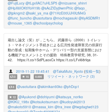
@FujiLucy
@tLgxIlAC7uHLSP5
@mizuame_shinri
@HpX6IOKtiYoH19b
@sAcZIDyj9wmPhIc
@faqo_
@jpkngm2
@saki_ya_ma
@71HzE00UJHXzM4G
@func_buncho
@usotuitara
@mochagasuki
@6yASDMR1
@mouse_1365
@schoolpsycholog
蔵出し論文（笑）が，こちら。 武藤崇ら（2000）トイレッ
ト・マネイジメント手続きによる広汎性発達障害児の排尿行
動の形成 : 短期集中ホーム・デリバリー型の支援形態におけ
る機能アセスメントとその援助 特殊教育学研究, 38, 31-
42. https://t.co/1SdPLaoxCx https://t.co/LFvl68rlqa
2019-11-22 19:45:41
@TakaMuto_Kyoto
(
投稿一覧
)
リツイート・ネットワーク (3)
3
15
0.000
@usotuitara
@akimikan93ko
@phDcp1
3
@Ayukond
@dohiyumi
@katsuya_noriko
12
@KIKU_198x
@kotsukotsumam
@kudoyuki2013
@makoto5910
@massa_kim
@tra_inee
@twgdagtwd123
@youbass02
@Zomby59395274