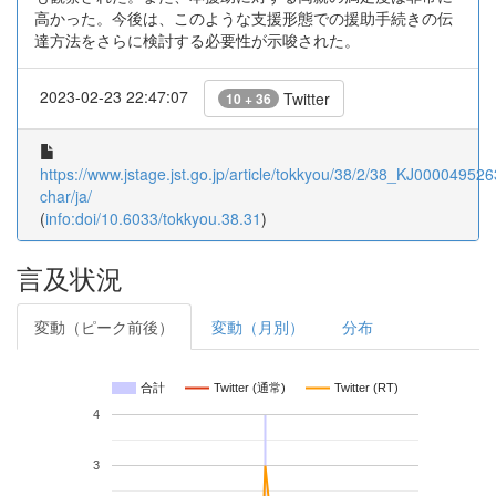
高かった。今後は、このような支援形態での援助手続きの伝
達方法をさらに検討する必要性が示唆された。
2023-02-23 22:47:07
Twitter
10 + 36
https://www.jstage.jst.go.jp/article/tokkyou/38/2/38_KJ0000495263
char/ja/
(
info:doi/10.6033/tokkyou.38.31
)
言及状況
変動（ピーク前後）
変動（月別）
分布
合計
Twitter (通常)
Twitter (RT)
4
3