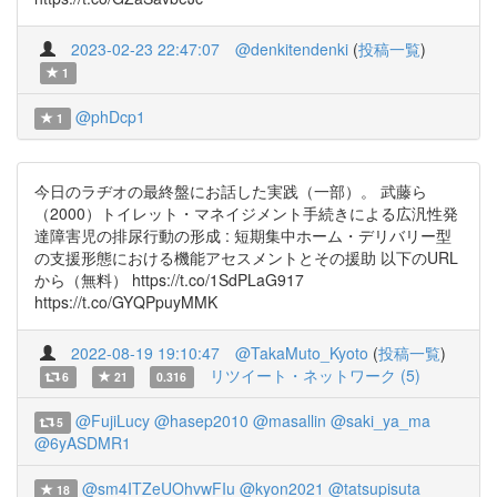
2023-02-23 22:47:07
@denkitendenki
(
投稿一覧
)
1
@phDcp1
1
今日のラヂオの最終盤にお話した実践（一部）。 武藤ら
（2000）トイレット・マネイジメント手続きによる広汎性発
達障害児の排尿行動の形成 : 短期集中ホーム・デリバリー型
の支援形態における機能アセスメントとその援助 以下のURL
から（無料） https://t.co/1SdPLaG917
https://t.co/GYQPpuyMMK
2022-08-19 19:10:47
@TakaMuto_Kyoto
(
投稿一覧
)
リツイート・ネットワーク (5)
6
21
0.316
@FujiLucy
@hasep2010
@masallin
@saki_ya_ma
5
@6yASDMR1
@sm4ITZeUOhvwFIu
@kyon2021
@tatsupisuta
18