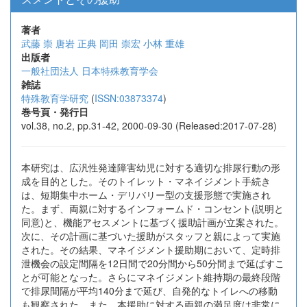
著者
武藤 崇
唐岩 正典
岡田 崇宏
小林 重雄
出版者
一般社団法人 日本特殊教育学会
雑誌
特殊教育学研究
(
ISSN:03873374
)
巻号頁・発行日
vol.38, no.2, pp.31-42, 2000-09-30 (Released:2017-07-28)
本研究は、広汎性発達障害幼児に対する適切な排尿行動の形
成を目的とした。そのトイレット・マネイジメント手続き
は、短期集中ホーム・デリバリー型の支援形態で実施され
た。まず、両親に対するインフォームド・コンセント(説明と
同意)と、機能アセスメントに基づく援助計画が立案された。
次に、その計画に基づいた援助がスタッフと親によって実施
された。その結果、マネイジメント援助期において、定時排
泄機会の設定間隔を12日間で20分間から50分間まで延ばすこ
とが可能となった。さらにマネイジメント維持期の最終段階
で排尿間隔が平均140分まで延び、自発的なトイレへの移動
も観察された。また、本援助に対する両親の満足度は非常に