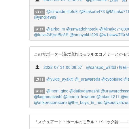
@sinwadehitotoki
@kitakura473
@Minako71
12
@ymdr4989
@airko_m
@sinwadehitotoki
@Minako71809
17
@IrJvsGEjsoBtc3R
@omoyaki1229
@w1ssww7f6rM
このサポーター論の流れはモラルエコノミーとかモラルパニ
2022-07-31 00:38:57
@sanspo_wsftbl
(
投稿
@yukiti_ayakiti
@_urawareds
@cyobisino
@a
13
@mori_ginc
@daikudamashii
@urawaredsss
28
@kagamasashi
@mamo_lownum
@mken1211
@on
@ankorocorocoro
@the_boys_in_red
@kouovzhzu
「スチュアート・ホールのモラル・パニック論 ――1970年