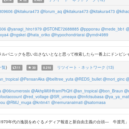
809606
@kitakura473
@forum_aq
@kitakura473
@kitakura473
@kihad
606
@yanagi_hiro1979
@STONE72688885
@ppponsu
@mede_bb1
@
xya4
@ngskei
@hata_oriko
@hypochondriarai
@ymdr4989
ックを思い出さないとなと思って検索したら一番上にドンピシャの論文がヒットし
一覧
)
リツイート・ネットワーク (13)
11
30
0.210
n_tropical
@PensanAka
@belltree_yuta
@REDS_bullet
@mori_ginc
@
s
@06numerosix
@AkhpM0HframPhQH
@an_tropical
@bon_Braun
@d
footaccount
@red_voltage
@SR_umeaya
@tmfctsubasa
@ya_ya_mat
uou
@RMJ_muga
@kntm41
@nemuranaimati
@satomasa
代の逸脱をめぐるメディア報道と新自由主義の台頭― 牛渡亮」 https://t