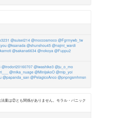
3231
@suisei214
@moccosmoco
@Fgrmywb_tw
kyou
@ksanada
@shunshou45
@najmi_wardi
kamoti
@sakana6634
@nokoya
@Fuppu2
3
@irodori20160707
@iwashike3
@ju_o_mo
ri___
@mika_nuage
@MinijakoO
@mip_yoi
u
@papanda_san
@PelagicoAnco
@pnpngsmhmsn
進法案は②とも関係がありません。モラル・パニック
）