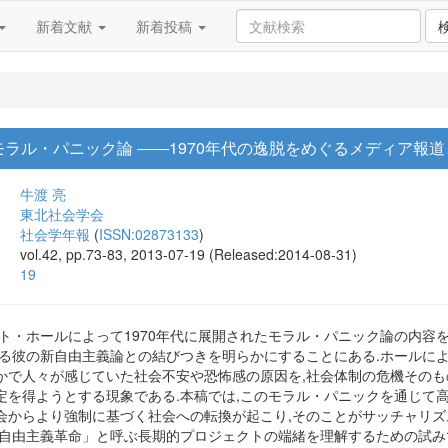
新着文献
新着投稿
ラル・パニック論 ――1970年代の逸脱をめぐるメディア報
牛渡 亮
東北社会学会
社会学年報
(
ISSN:02873133
)
vol.42, pp.73-83, 2013-07-19 (Released:2014-08-31)
19
ート・ホールによって1970年代に展開されたモラル・パニック論の内容
れる彼の新自由主義論との結びつきを明らかにすることにある.ホールに
かで人々が感じていた社会不安や恐怖感の原因を,社会体制の危機そのも
定を得ようとする現象である.本稿では,このモラル・パニックを通じて
会からより強制に基づく社会への転換が起こり,そのことがサッチャリズ
新自由主義革命」と呼ぶ長期的プロジェクトの端緒を理解するための試み