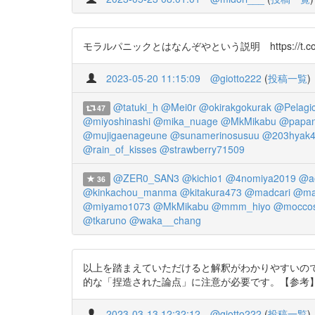
モラルパニックとはなんぞやという説明 https://t.co/lI
2023-05-20 11:15:09
@giotto222
(
投稿一覧
)
@tatuki_h
@Mei0r
@okirakgokurak
@Pelagi
47
@miyoshinashi
@mika_nuage
@MkMikabu
@papan
@mujigaenageune
@sunamerinosusuu
@203hyak
@rain_of_kisses
@strawberry71509
@ZER0_SAN3
@kichio1
@4nomiya2019
@ao
36
@kinkachou_manma
@kitakura473
@madcari
@ma
@miyamo1073
@MkMikabu
@mmm_hiyo
@mocco
@tkaruno
@waka__chang
以上を踏まえていただけると解釈がわかりやすいので
的な「捏造された論点」に注意が必要です。【参考】スチュアー
2023-03-13 12:32:12
@giotto222
(
投稿一覧
)