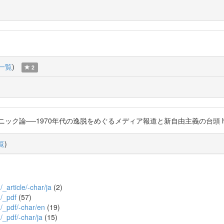
一覧
)
2
──1970年代の逸脱をめぐるメディア報道と新自由主義の台頭 https://t.
覧
)
/_article/-char/ja
(2)
3/_pdf
(57)
3/_pdf/-char/en
(19)
3/_pdf/-char/ja
(15)