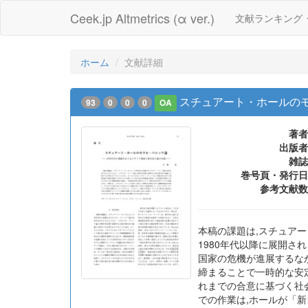
Ceek.jp Altmetrics (α ver.)
文献ランキング
ホーム
文献詳細
スチュアート・ホールのモ
93
0
0
0
OA
著者
出版者
雑誌
巻号頁・発行日
参考文献数
本稿の課題は,スチュア
1980年代以降に展開さ
国家の危機が進展するな
締まることで一時的な安
れまでの合意に基づく社
での作業は,ホールが「