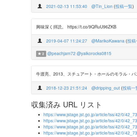
2021-02-13 11:53:40
@Tin_Lion
(
投稿一覧
)
興味深く拝読。 https://t.co/9QRuU96ZKB
2019-04-07 11:24:27
@MarikoKawana
(
投稿
@peachjam72
@yaikorocks0815
2
牛渡亮、2013、スチュアート・ホールのモラル・パニック論
2018-12-23 21:51:24
@dripping_out
(
投稿一
収集済み URL リスト
https://www.jstage.jst.go.jp/article/tss/42/0/42_73
https://www.jstage.jst.go.jp/article/tss/42/0/42_7
https://www.jstage.jst.go.jp/article/tss/42/0/42_7
https://www.jstage.jst.go.jp/article/tss/42/0/42_7