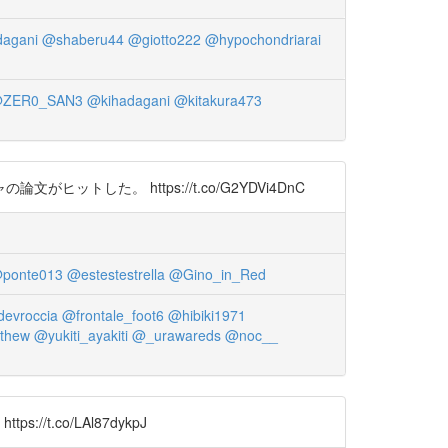
agani
@shaberu44
@giotto222
@hypochondriarai
ZER0_SAN3
@kihadagani
@kitakura473
た。 https://t.co/G2YDVi4DnC
ponte013
@estestestrella
@Gino_in_Red
evroccia
@frontale_foot6
@hibiki1971
thew
@yukiti_ayakiti
@_urawareds
@noc__
.co/LAl87dykpJ