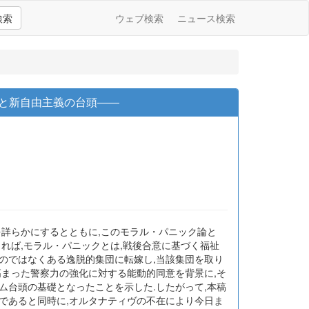
検索
ウェブ検索
ニュース検索
道と新自由主義の台頭――
を詳らかにするとともに,このモラル・パニック論と
よれば,モラル・パニックとは,戦後合意に基づく福祉
のではなくある逸脱的集団に転嫁し,当該集団を取り
高まった警察力の強化に対する能動的同意を背景に,そ
ム台頭の基礎となったことを示した.したがって,本稿
であると同時に,オルタナティヴの不在により今日ま