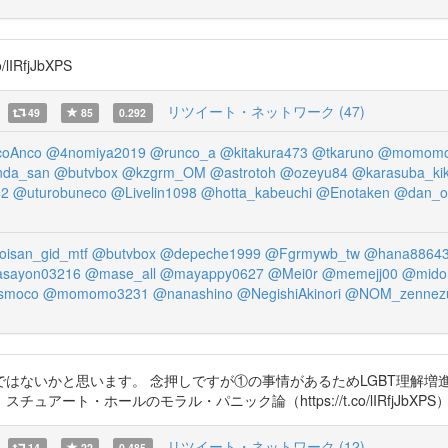
RfjJbXPS
リツイート・ネットワーク (47)
49
85
0.292
coAnco
@4nomiya2019
@runco_a
@kitakura473
@tkaruno
@momomo
da_san
@butvbox
@kzgrm_OM
@astrotoh
@ozeyu84
@karasuba_ki
42
@uturobuneco
@Livelin1098
@hotta_kabeuchi
@Enotaken
@dan_o
isan_gid_mtf
@butvbox
@depeche1999
@Fgrmywb_tw
@hana8864
sayon03216
@mase_all
@mayappy0627
@Mei0r
@memejj00
@mido
smoco
@momomo3231
@nanashino
@NegishiAkinori
@NOM_zennez
はないかと思います。 念押しですが①の事情があるためLGBT理解増
ト・ホールのモラル・パニック論（https://t.co/lIRfjJbXPS
リツイート・ネットワーク (12)
14
22
0.485