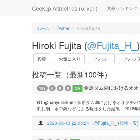
Ceek.jp Altmetrics (α ver.)
文献ランキング
ホーム
Twitter
Hiroki Fujita
Hiroki Fujita (
@Fujita_H_
)
投稿
お気に入り
フォロー
フォロ
投稿一覧（最新100件）
金原ダム湖におけるオオ
189
0
0
0
OA
RT @naoyukinkhm: 金原ダム湖におけるオオクチバ
刺し網、水中銃などによる駆除をした結果、2018
2023-09-13 22:05:24
@Fujita_H_
(
投稿一覧
)