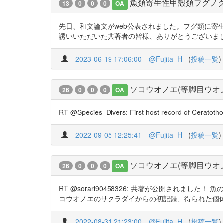
魚類寄生性甲殻類フグノク
13
0
0
0
OA
先日、和文論文がweb公表されました。フグ類に寄
誘いいただいた共著者の皆様、ありがとうございました。 http
2023-06-19 17:06:00
@Fujita_H_
(
投稿一覧
)
ソコウオノエ(等脚目ウオ
26
0
0
0
OA
RT @Species_Divers: First host record of Ceratoth
2022-09-05 12:25:41
@Fujita_H_
(
投稿一覧
)
ソコウオノエ(等脚目ウオ
26
0
0
0
OA
RT @sorari90458326: 共著が公開され
コウオノエのサクラダイからの初記録、得られた個
2022-08-31 21:23:00
@Fujita_H_
(
投稿一覧
)