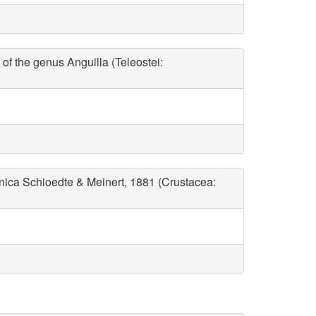
 genus Anguilla (Teleostei:
onica Schioedte & Meinert, 1881 (Crustacea: