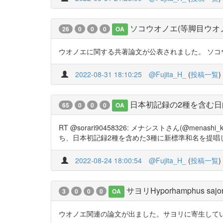
ソコウオノエ(等脚目ウオ
26
0
0
0
OA
ウオノエに関する共著論文が公表されました。 ソコウオノエ
2022-08-31 18:10:25
@Fujita_H_
(
投稿一覧
)
日本初記録の2種を含む日
65
0
0
0
OA
RT @sorari90458326: メナシストさん(@
ち、日本初記録2種を含めた3種に新標準和名を提唱
2022-08-24 18:00:54
@Fujita_H_
(
投稿一覧
)
サヨリHyporhamphus 
3
0
0
0
OA
ウオノエ関連の論文が出ました。サヨリに寄生していたサッパノ