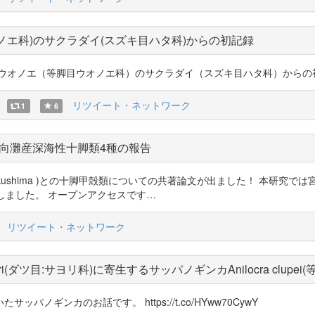
ノエ科)のサクラダイ(スズキ目ハタ科)からの初記録
（等脚目ウオノエ科）のサクラダイ（スズキ目ハタ科）からの初記録 https:/
リツイート・ネットワーク
1
6
向灘産深海性十脚類4種の報告
menashi_kushima )との十脚甲殻類についての共著論文が出ました！ 
しました。 オープンアクセスです…
リツイート・ネットワーク
sajori(ダツ目:サヨリ科)に寄生するサッパノギンカAnilocra cl
ギンカのお話です。 https://t.co/HYww70CywY