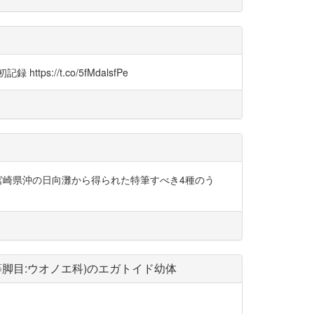
/t.co/5fMdalsfPe
本研究では宮崎県沖の日向灘から得られた特筆すべき4種のう
upei(等脚目:ウオノエ科)のエガトイド幼体