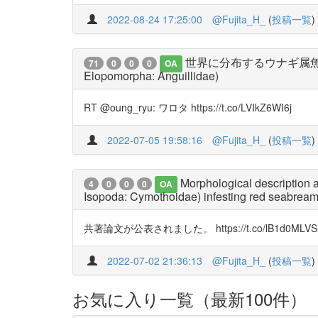
2022-08-24 17:25:00
@Fujita_H_
(
投稿一覧
)
世界に分布するウナギ属魚類の標準和名 St
71
0
0
0
OA
Elopomorpha: Anguillidae)
RT @oung_ryu: ワロタ https://t.co/LVIkZ6WI6j
2022-07-05 19:58:16
@Fujita_H_
(
投稿一覧
)
Morphological description 
4
0
0
0
OA
Isopoda: Cymothoidae) infesting red seabrea
共著論文が公表されました。 https://t.co/lB1d0MLVS
2022-07-02 21:36:13
@Fujita_H_
(
投稿一覧
)
お気に入り一覧（最新100件）