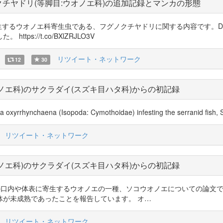
チヤドリ(等脚目:ウオノエ科)の追加記録とマンカの形態
生するウオノエ科寄生虫である、フグノクチヤドリに関する内容です。D
s://t.co/BXlZRJLO3V
リツイート・ネットワーク
12
30
ノエ科)のサクラダイ(スズキ目ハタ科)からの初記録
oa oxyrrhynchaena (Isopoda: Cymothoidae) infesting the serranid fish
リツイート・ネットワーク
ノエ科)のサクラダイ(スズキ目ハタ科)からの初記録
ました！ 魚の口内や体表に寄生するウオノエの一種、ソコウオノエについての
体が未成熟であったことを報告しています。 オ…
リツイート・ネットワーク