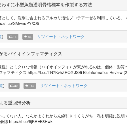
使わずに小型魚類透明骨格標本を作製する方法
として、洗剤に含まれるアルカリ活性プロテアーゼを利用している、 
.co/SMwnuPYXO5
覧
)
リツイート・ネットワーク
15
43
がるバイオインフォマティクス
様性）とミクロな情報（バイオインフォ）が繋がれるのは、個体・形質ベ
s://t.co/TN7KvhZRO2 JSBi Bioinformatics Review (2
覧
)
リツイート・ネットワーク
30
146
よる重回帰分析
かってない人、なんかよくわからん線引きまくりがち…私も明確に説明
s://t.co/5jKREB8Hwk