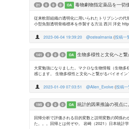
毒物劇物指定薬品を一切
21
0
0
0
OA
従来軟部組織の透明化に用いられたトリプシンの代替
小型魚類透明骨格標本を作製する方法 西川 洋史 https://t
2023-06-04 19:39:20
@ostealmania
(
投稿一
生物多様性と文化へと繋
141
0
0
0
OA
大変勉強になりました。マクロな生物情報（生物多
感じます。 生物多様性と文化へと繋がるバイオインフォマティクス http
2023-01-09 07:03:51
@Alien_Evolve
(
投稿一
統計的因果推論の視点に
195
0
0
0
OA
回帰分析で評価される目的変数と説明変数の関係わ
た。。。回帰とは何ぞや。 岩崎（2021）日本統計学会誌 http