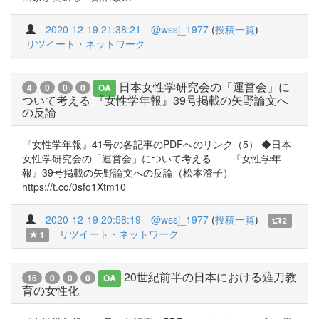
2020-12-19 21:38:21
@wssj_1977
(
投稿一覧
)
リツイート・ネットワーク
日本女性学研究会の「運営会」に
4
0
0
0
OA
ついて考える 『女性学年報』39号掲載の矢野論文へ
の反論
『女性学年報』41号の各記事のPDFへのリンク（5） ◆日本
女性学研究会の「運営会」について考える――『女性学年
報』39号掲載の矢野論文への反論（松本澄子）
https://t.co/0sfo1Xtm10
2020-12-19 20:58:19
@wssj_1977
(
投稿一覧
)
2
リツイート・ネットワーク
1
20世紀前半の日本における薙刀教
16
0
0
0
OA
育の女性化