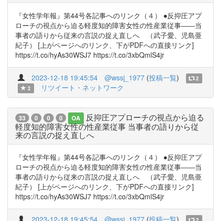
『女性学年報』第44号各記事へのリンク（４） ●反抑圧アプ
ローチの視点から迫る軽度知的障害女性の性産業従事――当
事者の語りから従来の言説の捉え直しへ （武子愛、児島亜
紀子） [上がページへのリンク、下がPDFへの直接リンク]
https://t.co/hyAs30WSJ7 https://t.co/3xbQmlS4jr
2023-12-18 19:45:54
@wssj_1977
(
投稿一覧
)
2
リツイート・ネットワーク
2
反抑圧アプローチの視点から迫る
33
0
0
0
OA
軽度知的障害女性の性産業従事 当事者の語りから従
来の言説の捉え直しへ
『女性学年報』第44号各記事へのリンク（４） ●反抑圧アプ
ローチの視点から迫る軽度知的障害女性の性産業従事――当
事者の語りから従来の言説の捉え直しへ （武子愛、児島亜
紀子） [上がページへのリンク、下がPDFへの直接リンク]
https://t.co/hyAs30WSJ7 https://t.co/3xbQmlS4jr
2023-12-18 19:45:54
@wssj_1977
(
投稿一覧
)
2