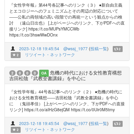
『女性学年報』第44号各記事へのリンク（３） ●新自由主義
とエコロジーへのフェミニズムとその周辺の対応について
――公私の両領域の高い段階での再統一という観点からの検
討 （遠山日出也） [上がページへのリンク、下がPDFへの直
接リンク] https://t.co/MUPsYMCCWb
https://t.co/3hswWwDOnx
2023-12-18 19:45:54
@wssj_1977
(
投稿一覧
)
2
リツイート・ネットワーク
2
危機の時代における女性教育構想
2
0
0
0
OA
吉田松陰『武教全書講録』を中心に
『女性学年報』44号各記事へのリンク（２） ●危機の時代に
おける女性教育構想――吉田松陰『武教全書講録』を中心
に （鬼頭孝佳） [上がページへのリンク、下がPDFへの直接
リンク] https://t.co/aIHzG8ejQM https://t.co/0Uir0M5tmy
2023-12-18 19:45:54
@wssj_1977
(
投稿一覧
)
2
リツイート・ネットワーク
2