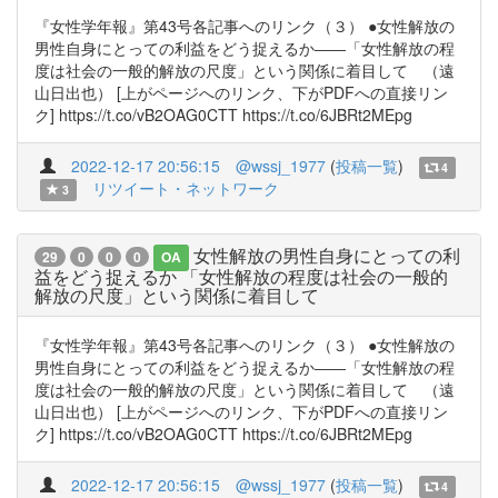
『女性学年報』第43号各記事へのリンク（３） ●女性解放の
男性自身にとっての利益をどう捉えるか――「女性解放の程
度は社会の一般的解放の尺度」という関係に着目して （遠
山日出也） [上がページへのリンク、下がPDFへの直接リン
ク] https://t.co/vB2OAG0CTT https://t.co/6JBRt2MEpg
2022-12-17 20:56:15
@wssj_1977
(
投稿一覧
)
4
リツイート・ネットワーク
3
女性解放の男性自身にとっての利
29
0
0
0
OA
益をどう捉えるか 「女性解放の程度は社会の一般的
解放の尺度」という関係に着目して
『女性学年報』第43号各記事へのリンク（３） ●女性解放の
男性自身にとっての利益をどう捉えるか――「女性解放の程
度は社会の一般的解放の尺度」という関係に着目して （遠
山日出也） [上がページへのリンク、下がPDFへの直接リン
ク] https://t.co/vB2OAG0CTT https://t.co/6JBRt2MEpg
2022-12-17 20:56:15
@wssj_1977
(
投稿一覧
)
4