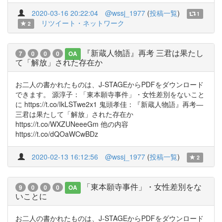
2020-03-16 20:22:04
@wssj_1977
(
投稿一覧
)
1
リツイート・ネットワーク
2
『新蔵人物語』再考 三君は果たし
7
0
0
0
OA
て「解放」された存在か
お二人の書かれたものは、J-STAGEからPDFをダウンロード
できます。 源淳子：「東本願寺事件」・女性差別をないこと
に https://t.co/IkLSTwe2x1 鬼頭孝佳：『新蔵人物語』再考―
三君は果たして「解放」された存在か
https://t.co/WXZUNeeeGm 他の内容
https://t.co/dQOaWCwBDz
2020-02-13 16:12:56
@wssj_1977
(
投稿一覧
)
2
「東本願寺事件」・女性差別をな
9
0
0
0
OA
いことに
お二人の書かれたものは、J-STAGEからPDFをダウンロード