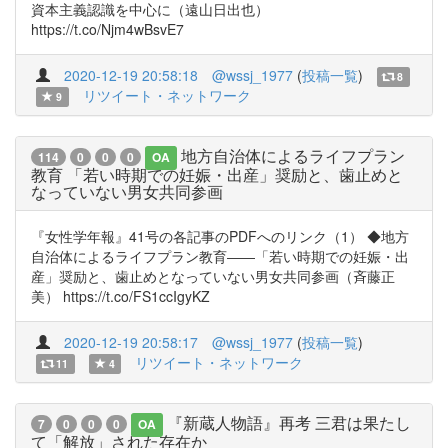
資本主義認識を中心に（遠山日出也）
https://t.co/Njm4wBsvE7
2020-12-19 20:58:18
@wssj_1977
(
投稿一覧
)
8
リツイート・ネットワーク
9
地方自治体によるライフプラン
114
0
0
0
OA
教育 「若い時期での妊娠・出産」奨励と、歯止めと
なっていない男女共同参画
『女性学年報』41号の各記事のPDFへのリンク（1） ◆地方
自治体によるライフプラン教育――「若い時期での妊娠・出
産」奨励と、歯止めとなっていない男女共同参画（斉藤正
美） https://t.co/FS1ccIgyKZ
2020-12-19 20:58:17
@wssj_1977
(
投稿一覧
)
リツイート・ネットワーク
11
4
『新蔵人物語』再考 三君は果たし
7
0
0
0
OA
て「解放」された存在か