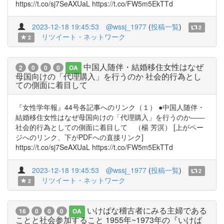
https://t.co/sj7SeAXUaL https://t.co/FW5m5EkTTd
2023-12-18 19:45:53
@wssj_1977
(
投稿一覧
)
2
リツイート・ネットワーク
2
中国人随伴・結婚移住女性はなぜ
2
0
0
0
OA
母国向けの「代理購入」を行うのか 社会的行為とし
ての側面に着目して
『女性学年報』44号各記事へのリンク（１） ●中国人随伴・
結婚移住女性はなぜ母国向けの「代理購入」を行うのか――
社会的行為としての側面に着目して （楊 芳溟） [上がペー
ジへのリンク、下がPDFへの直接リンク]
https://t.co/sj7SeAXUaL https://t.co/FW5m5EkTTd
2023-12-18 19:45:53
@wssj_1977
(
投稿一覧
)
2
リツイート・ネットワーク
2
いけばな稽古者にみる主婦である
16
0
0
0
OA
ことと社会参加すること 1955年~1973年の『いけば