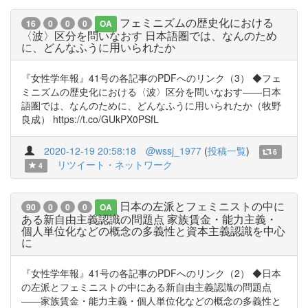
フェミニズムの歴史化における
16
0
0
0
OA
〈波〉区分を問いなおす 日本語圏では、なんのため
に、どんなふうに用いられたか
『女性学年報』41号の各記事のPDFへのリンク（3） ◆フェ
ミニズムの歴史化における〈波〉区分を問いなおす――日本
語圏では、なんのために、どんなふうに用いられたか（牧野
良成） https://t.co/GUkPX0PSfL
2020-12-19 20:58:18
@wssj_1977
(
投稿一覧
)
6
リツイート・ネットワーク
4
日本の左派とフェミニストの中に
90
0
0
0
OA
ある新自由主義認識の問題点 家族賃金・能力主義・
個人単位化などの概念の多義性と資本主義認識を中心
に
『女性学年報』41号の各記事のPDFへのリンク（2） ◆日本
の左派とフェミニストの中にある新自由主義認識の問題点
――家族賃金・能力主義・個人単位化などの概念の多義性と