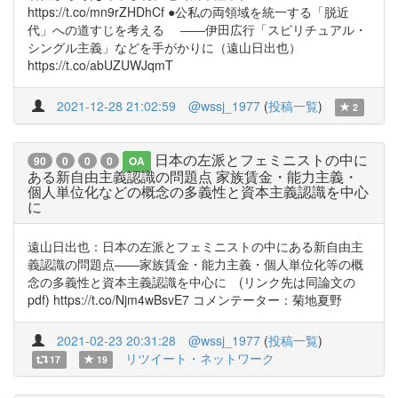
https://t.co/mn9rZHDhCf ●公私の両領域を統一する「脱近
代」への道すじを考える ――伊田広行「スピリチュアル・
シングル主義」などを手がかりに（遠山日出也）
https://t.co/abUZUWJqmT
2021-12-28 21:02:59
@wssj_1977
(
投稿一覧
)
2
日本の左派とフェミニストの中に
90
0
0
0
OA
ある新自由主義認識の問題点 家族賃金・能力主義・
個人単位化などの概念の多義性と資本主義認識を中心
に
遠山日出也：日本の左派とフェミニストの中にある新自由主
義認識の問題点――家族賃金・能力主義・個人単位化等の概
念の多義性と資本主義認識を中心に (リンク先は同論文の
pdf) https://t.co/Njm4wBsvE7 コメンテーター：菊地夏野
2021-02-23 20:31:28
@wssj_1977
(
投稿一覧
)
リツイート・ネットワーク
17
19