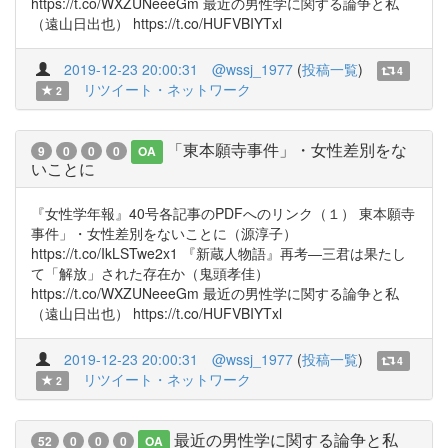
https://t.co/WXZUNeeeGm 最近の男性学に関する論争と私
（遠山日出也） https://t.co/HUFVBIYTxl
2019-12-23 20:00:31
@wssj_1977
(
投稿一覧
)
4
リツイート・ネットワーク
2
「東本願寺事件」・女性差別をな
9
0
0
0
OA
いことに
『女性学年報』40号各記事のPDFへのリンク（１） 東本願寺
事件」・女性差別をないことに（源淳子）
https://t.co/IkLSTwe2x1 『新蔵人物語』再考―三君は果たし
て「解放」された存在か（鬼頭孝佳）
https://t.co/WXZUNeeeGm 最近の男性学に関する論争と私
（遠山日出也） https://t.co/HUFVBIYTxl
2019-12-23 20:00:31
@wssj_1977
(
投稿一覧
)
4
リツイート・ネットワーク
2
最近の男性学に関する論争と私
52
0
0
0
OA