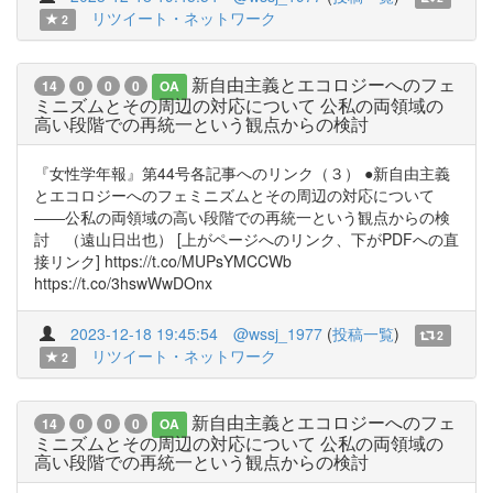
リツイート・ネットワーク
2
新自由主義とエコロジーへのフェ
14
0
0
0
OA
ミニズムとその周辺の対応について 公私の両領域の
高い段階での再統一という観点からの検討
『女性学年報』第44号各記事へのリンク（３） ●新自由主義
とエコロジーへのフェミニズムとその周辺の対応について
――公私の両領域の高い段階での再統一という観点からの検
討 （遠山日出也） [上がページへのリンク、下がPDFへの直
接リンク] https://t.co/MUPsYMCCWb
https://t.co/3hswWwDOnx
2023-12-18 19:45:54
@wssj_1977
(
投稿一覧
)
2
リツイート・ネットワーク
2
新自由主義とエコロジーへのフェ
14
0
0
0
OA
ミニズムとその周辺の対応について 公私の両領域の
高い段階での再統一という観点からの検討