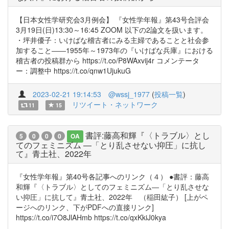
【日本女性学研究会3月例会】 『女性学年報』第43号合評会
3月19日(日)13:30～16:45 ZOOM 以下の2論文を扱います。
・坪井優子：いけばな稽古者にみる主婦であることと社会参
加すること――1955年～1973年の『いけばな兵庫』における
稽古者の投稿群から https://t.co/P8WAxvij4r コメンテータ
ー：調整中 https://t.co/qnw1UjukuG
2023-02-21 19:14:53
@wssj_1977
(
投稿一覧
)
リツイート・ネットワーク
11
15
書評:藤高和輝『〈トラブル〉とし
5
0
0
0
OA
てのフェミニズム ―「とり乱させない抑圧」に抗し
て』青土社、2022年
『女性学年報』第40号各記事へのリンク（４） ●書評：藤高
和輝『〈トラブル〉としてのフェミニズム―「とり乱させな
い抑圧」に抗して』青土社、2022年 （稲田紘子） [上がペ
ージへのリンク、下がPDFへの直接リンク]
https://t.co/i7O8JlAHmb https://t.co/qxKkiJ0kya