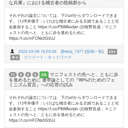
な兵庫』における稽古者の投稿群から
それぞれの論文については、下のurlからダウンロードできま
す。 (1)坪井優子：いけばな稽古者にみる主婦であることと社
会参加すること https://t.co/P8WAxvij4r (2)牧野良成：マニフ
ェストの先へと、ともに歩を進めるために
https://t.co/mFCNs3G3UJ
2023-03-09 16:03:36
@wssj_1977
(
投稿一覧
)
4
リツイート・ネットワーク
5
マニフェストの先へと、ともに歩
11
0
0
0
OA
を進めるために 連帯論としての『99%のためのフェ
ミニズム宣言』への応答の試み
それぞれの論文については、下のurlからダウンロードできま
す。 (1)坪井優子：いけばな稽古者にみる主婦であることと社
会参加すること https://t.co/P8WAxvij4r (2)牧野良成：マニフ
ェストの先へと、ともに歩を進めるために
https://t.co/mFCNs3G3UJ