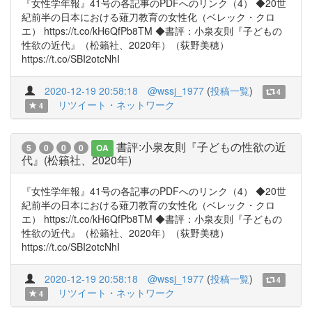
『女性学年報』41号の各記事のPDFへのリンク（4） ◆20世
紀前半の日本における薙刀教育の女性化（ベレック・クロ
エ） https://t.co/kH6QfPb8TM ◆書評：小泉友則『子どもの
性欲の近代』（松籟社、2020年）（荻野美穂）
https://t.co/SBI2otcNhI
2020-12-19 20:58:18
@wssj_1977
(
投稿一覧
)
4
リツイート・ネットワーク
4
書評:小泉友則『子どもの性欲の近
5
0
0
0
OA
代』(松籟社、2020年)
『女性学年報』41号の各記事のPDFへのリンク（4） ◆20世
紀前半の日本における薙刀教育の女性化（ベレック・クロ
エ） https://t.co/kH6QfPb8TM ◆書評：小泉友則『子どもの
性欲の近代』（松籟社、2020年）（荻野美穂）
https://t.co/SBI2otcNhI
2020-12-19 20:58:18
@wssj_1977
(
投稿一覧
)
4
リツイート・ネットワーク
4