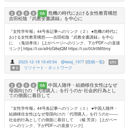
危機の時代における女性教育構想
2
0
0
0
OA
吉田松陰『武教全書講録』を中心に
『女性学年報』44号各記事へのリンク（２） ●危機の時代に
おける女性教育構想――吉田松陰『武教全書講録』を中心
に （鬼頭孝佳） [上がページへのリンク、下がPDFへの直接
リンク] https://t.co/aIHzG8ejQM https://t.co/0Uir0M5tmy
2023-12-18 19:45:54
@wssj_1977
(
投稿一覧
)
2
リツイート・ネットワーク
2
中国人随伴・結婚移住女性はなぜ
2
0
0
0
OA
母国向けの「代理購入」を行うのか 社会的行為とし
ての側面に着目して
『女性学年報』44号各記事へのリンク（１） ●中国人随伴・
結婚移住女性はなぜ母国向けの「代理購入」を行うのか――
社会的行為としての側面に着目して （楊 芳溟） [上がペー
ジへのリンク、下がPDFへの直接リンク]