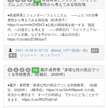
12
0
0
0
OA
ズム ふたつの当事者性から考えてみる現在地
●発達障害とジェンダー／フェミニズム ――ふたつの当事
者性から考えてみる現在地（松本澄子）
https://t.co/mn9rZHDhCf ●公私の両領域を統一する「脱近
代」への道すじを考える ――伊田広行「スピリチュアル・
シングル主義」などを手がかりに（遠山日出也）
https://t.co/abUZUWJqmT
2021-12-28 21:57:12
@wssj_1977
(
投稿一覧
)
1
リツイート・ネットワーク
6
書評:眞野豊『多様な性の視点でつ
8
0
0
0
OA
くる学校教育』(松籟社、2020年)
●書評：眞野豊『多様な性の視点でつくる学校教育』（松籟
社、2020年）（柳淳也） https://t.co/32vfVWpen6 その他、
目次から奥付まで、すべての内容は、下からたどることがで
きます。 https://t.co/fRCPmj51dI