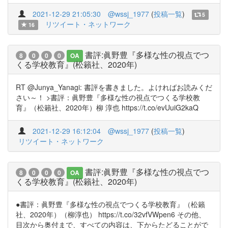
2021-12-29 21:05:30
@wssj_1977
(
投稿一覧
)
5
リツイート・ネットワーク
16
書評:眞野豊『多様な性の視点でつ
8
0
0
0
OA
くる学校教育』(松籟社、2020年)
RT @Junya_Yanagi: 書評を書きました。よければお読みくだ
さい～！ >書評：眞野豊『多様な性の視点でつくる学校教
育』（松籟社、2020年）柳 淳也 https://t.co/evUuiG2kaQ
2021-12-29 16:12:04
@wssj_1977
(
投稿一覧
)
リツイート・ネットワーク
書評:眞野豊『多様な性の視点でつ
8
0
0
0
OA
くる学校教育』(松籟社、2020年)
●書評：眞野豊『多様な性の視点でつくる学校教育』（松籟
社、2020年）（柳淳也） https://t.co/32vfVWpen6 その他、
目次から奥付まで、すべての内容は、下からたどることがで