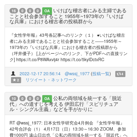
いけばな稽古者にみる主婦である
16
0
0
0
OA
ことと社会参加すること 1955年~1973年の『いけば
な兵庫』における稽古者の投稿群から
『女性学年報』43号各記事へのリンク（１） ●いけばな稽古
者にみる主婦であることと社会参加すること――1955年～
1973年の『いけばな兵庫』における稽古者の投稿群から
（坪井優子） [上がページへのリンク、下がPDFへの直接リン
ク] https://t.co/P8WAxvij4r https://t.co/5kylDctxRC
2022-12-17 20:56:14
@wssj_1977
(
投稿一覧
)
4
リツイート・ネットワーク
2
公私の両領域を統一する「脱近
10
0
0
0
OA
代」への道すじを考える 伊田広行「スピリチュア
ル・シングル主義」などを手がかりに
RT @wssj_1977: 日本女性学研究会4月例会 『女性学年報』
42号合評会（1） 4月17日（日）13:30～16:30 ZOOM、参加
費1000円 遠山日出也「公私の両領域を統一する「脱近代」へ