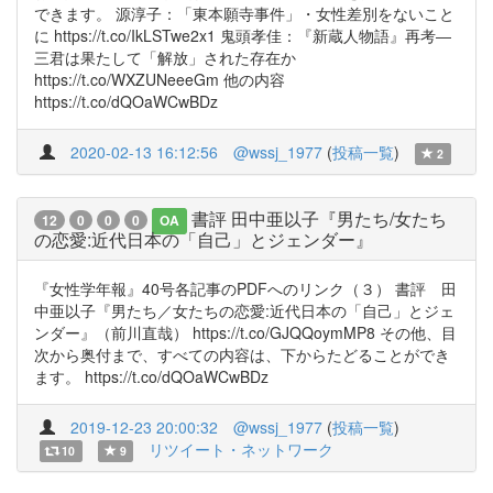
できます。 源淳子：「東本願寺事件」・女性差別をないこと
に https://t.co/IkLSTwe2x1 鬼頭孝佳：『新蔵人物語』再考―
三君は果たして「解放」された存在か
https://t.co/WXZUNeeeGm 他の内容
https://t.co/dQOaWCwBDz
2020-02-13 16:12:56
@wssj_1977
(
投稿一覧
)
2
書評 田中亜以子『男たち/女たち
12
0
0
0
OA
の恋愛:近代日本の「自己」とジェンダー』
『女性学年報』40号各記事のPDFへのリンク（３） 書評 田
中亜以子『男たち／女たちの恋愛:近代日本の「自己」とジェ
ンダー』（前川直哉） https://t.co/GJQQoymMP8 その他、目
次から奥付まで、すべての内容は、下からたどることができ
ます。 https://t.co/dQOaWCwBDz
2019-12-23 20:00:32
@wssj_1977
(
投稿一覧
)
リツイート・ネットワーク
10
9