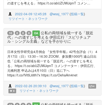
の道すじを考える」 https://t.co/abUZUWJqmT コメン…
2022-04-09 12:45:28
@wssj_1977
(
投稿一覧
)
リツイート・ネットワーク
公私の両領域を統一する「脱近
10
0
0
0
OA
代」への道すじを考える 伊田広行「スピリチュア
ル・シングル主義」などを手がかりに
日本女性学研究会4月例会 『女性学年報』42号合評会（1） 4
月17日（日）13:30～16:30 ZOOM、参加費1000円 遠山日出
也「公私の両領域を統一する「脱近代」への道すじを考え
る」 https://t.co/abUZUWJqmT コメンテーター：伊田広行、
元橋利恵 申込みは4月10日（日）迄に下へ
https://t.co/fVi5L68h7x https://t.co/OehaAm4net
2022-02-26 20:39:10
@wssj_1977
(
投稿一覧
)
4
リツイート・ネットワーク
9
公私の両領域を統一する「脱近