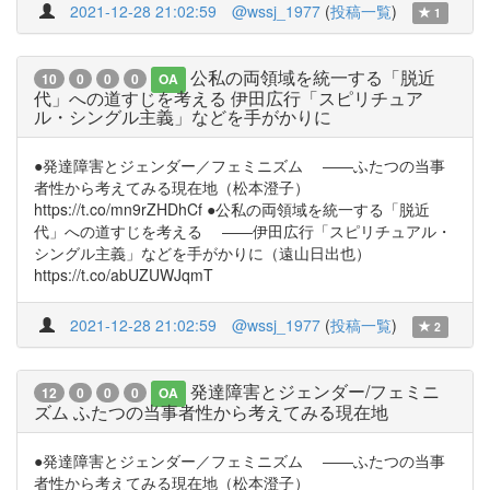
2021-12-28 21:02:59
@wssj_1977
(
投稿一覧
)
1
公私の両領域を統一する「脱近
10
0
0
0
OA
代」への道すじを考える 伊田広行「スピリチュア
ル・シングル主義」などを手がかりに
●発達障害とジェンダー／フェミニズム ――ふたつの当事
者性から考えてみる現在地（松本澄子）
https://t.co/mn9rZHDhCf ●公私の両領域を統一する「脱近
代」への道すじを考える ――伊田広行「スピリチュアル・
シングル主義」などを手がかりに（遠山日出也）
https://t.co/abUZUWJqmT
2021-12-28 21:02:59
@wssj_1977
(
投稿一覧
)
2
発達障害とジェンダー/フェミニ
12
0
0
0
OA
ズム ふたつの当事者性から考えてみる現在地
●発達障害とジェンダー／フェミニズム ――ふたつの当事
者性から考えてみる現在地（松本澄子）