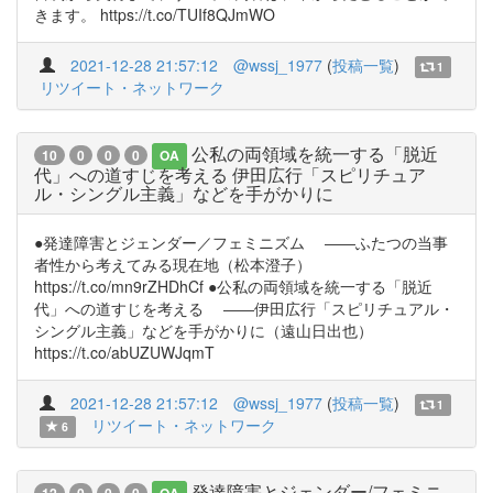
きます。 https://t.co/TUIf8QJmWO
2021-12-28 21:57:12
@wssj_1977
(
投稿一覧
)
1
リツイート・ネットワーク
公私の両領域を統一する「脱近
10
0
0
0
OA
代」への道すじを考える 伊田広行「スピリチュア
ル・シングル主義」などを手がかりに
●発達障害とジェンダー／フェミニズム ――ふたつの当事
者性から考えてみる現在地（松本澄子）
https://t.co/mn9rZHDhCf ●公私の両領域を統一する「脱近
代」への道すじを考える ――伊田広行「スピリチュアル・
シングル主義」などを手がかりに（遠山日出也）
https://t.co/abUZUWJqmT
2021-12-28 21:57:12
@wssj_1977
(
投稿一覧
)
1
リツイート・ネットワーク
6
発達障害とジェンダー/フェミニ