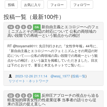
投稿
お気に入り
フォロー
フォロワー
投稿一覧（最新100件）
新自由主義とエコロジーへのフェ
14
0
0
0
OA
ミニズムとその周辺の対応について 公私の両領域の
高い段階での再統一という観点からの検討
RT @tooyama9011: 先日刊行された『女性学年報』44号に、
「新自由主義とエコロジーへのフェミニズムとその周辺の対
応について――公私の両領域の高い段階での再統一という観
点からの検討」という論文を掲載していただきました。目次
は下のとおりで、要旨と本文もネットでご覧いた…
2023-12-26 21:11:14
@wssj_1977
(
投稿一覧
)
リツイート・ネットワーク
反抑圧アプローチの視点から迫る
33
0
0
0
OA
軽度知的障害女性の性産業従事 当事者の語りから従
来の言説の捉え直しへ