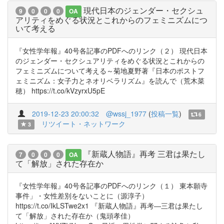
現代日本のジェンダー・セクシュ
9
0
0
0
OA
アリティをめぐる状況とこれからのフェミニズムにつ
いて考える
『女性学年報』40号各記事のPDFへのリンク（２） 現代日本
のジェンダー・セクシュアリティをめぐる状況とこれからの
フェミニズムについて考える～菊地夏野著『日本のポストフ
ェミニズム：女子力とネオリベラリズム』を読んで（荒木菜
穂） https://t.co/kVzyrxU5pE
2019-12-23 20:00:32
@wssj_1977
(
投稿一覧
)
6
リツイート・ネットワーク
3
『新蔵人物語』再考 三君は果たし
7
0
0
0
OA
て「解放」された存在か
『女性学年報』40号各記事のPDFへのリンク（１） 東本願寺
事件」・女性差別をないことに（源淳子）
https://t.co/IkLSTwe2x1 『新蔵人物語』再考―三君は果たし
て「解放」された存在か（鬼頭孝佳）