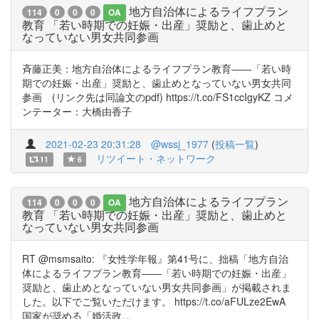
地方自治体によるライフプラン
114
0
0
0
OA
教育 「若い時期での妊娠・出産」奨励と、歯止めと
なっていない男女共同参画
斉藤正美：地方自治体によるライフプラン教育――「若い時
期での妊娠・出産」奨励と、歯止めとなっていない男女共同
参画 (リンク先は同論文のpdf) https://t.co/FS1ccIgyKZ コメ
ンテーター：大橋由香子
2021-02-23 20:31:28
@wssj_1977
(
投稿一覧
)
リツイート・ネットワーク
11
6
地方自治体によるライフプラン
114
0
0
0
OA
教育 「若い時期での妊娠・出産」奨励と、歯止めと
なっていない男女共同参画
RT @msmsaito: 『女性学年報』第41号に、拙稿「地方自治
体によるライフプラン教育――「若い時期での妊娠・出産」
奨励と、歯止めとなっていない男女共同参画」が掲載されま
した。以下でご覧いただけます。 https://t.co/aFULze2EwA
国家が奨める「婚活政…