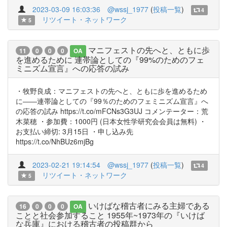
2023-03-09 16:03:36
@wssj_1977
(
投稿一覧
)
4
リツイート・ネットワーク
5
マニフェストの先へと、ともに歩
11
0
0
0
OA
を進めるために 連帯論としての『99%のためのフェ
ミニズム宣言』への応答の試み
・牧野良成：マニフェストの先へと、ともに歩を進めるため
に――連帯論としての『99％のためのフェミニズム宣言』へ
の応答の試み https://t.co/mFCNs3G3UJ コメンテーター：荒
木菜穂 ・参加費：1000円 (日本女性学研究会会員は無料) ・
お支払い締切: 3月15日 ・申し込み先
https://t.co/NhBUz6mjBg
2023-02-21 19:14:54
@wssj_1977
(
投稿一覧
)
4
リツイート・ネットワーク
5
いけばな稽古者にみる主婦である
16
0
0
0
OA
ことと社会参加すること 1955年~1973年の『いけば
な兵庫』における稽古者の投稿群から