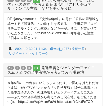
10
0
0
0
OA
代」への道すじを考える 伊田広行「スピリチュア
ル・シングル主義」などを手がかりに
RT @tooyama9011: 『女性学年報』42号に「公私の両領域を
統一する『脱近代』への道すじを考える――伊田広行『スピ
リチュアル・シングル主義』などを手がかりに」を書かせて
いただきました。 https://t.co/A9ows5fuJ5 昨年書いた論文
「日本の左派とフェ…
2021-12-30 21:11:34
@wssj_1977
(
投稿一覧
)
リツイート・ネットワーク
発達障害とジェンダー/フェミニ
12
0
0
0
OA
ズム ふたつの当事者性から考えてみる現在地
今年5月のこの例会にいらっしゃったり、ご関心を持たれた皆
さまは、ぜひ下のリンクから『女性学年報』42号に掲載され
た松本澄子さんの「発達障害とジェンダー／フェミニズム
――ふたつの当事者性から考えてみる現在地」をご覧くださ
い(t)。 https://t.co/Aq0McmW6Vt https://t.co/1Ciz4FnTOD