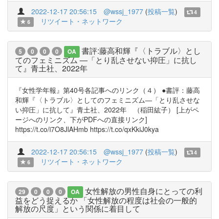
2022-12-17 20:56:15
@wssj_1977
(
投稿一覧
)
4
リツイート・ネットワーク
6
書評:藤高和輝『〈トラブル〉とし
5
0
0
0
OA
てのフェミニズム ―「とり乱させない抑圧」に抗し
て』青土社、2022年
『女性学年報』第40号各記事へのリンク（４） ●書評：藤高
和輝『〈トラブル〉としてのフェミニズム―「とり乱させな
い抑圧」に抗して』青土社、2022年 （稲田紘子） [上がペ
ージへのリンク、下がPDFへの直接リンク]
https://t.co/i7O8JlAHmb https://t.co/qxKkiJ0kya
2022-12-17 20:56:15
@wssj_1977
(
投稿一覧
)
4
リツイート・ネットワーク
6
女性解放の男性自身にとっての利
29
0
0
0
OA
益をどう捉えるか 「女性解放の程度は社会の一般的
解放の尺度」という関係に着目して