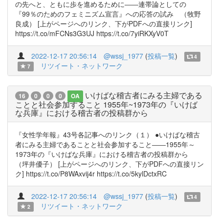
の先へと、ともに歩を進めるために――連帯論としての
『99％のためのフェミニズム宣言』への応答の試み （牧野
良成） [上がページへのリンク、下がPDFへの直接リンク]
https://t.co/mFCNs3G3UJ https://t.co/7yiRKXyV0T
2022-12-17 20:56:14
@wssj_1977
(
投稿一覧
)
4
リツイート・ネットワーク
7
いけばな稽古者にみる主婦である
16
0
0
0
OA
ことと社会参加すること 1955年~1973年の『いけば
な兵庫』における稽古者の投稿群から
『女性学年報』43号各記事へのリンク（１） ●いけばな稽古
者にみる主婦であることと社会参加すること――1955年～
1973年の『いけばな兵庫』における稽古者の投稿群から
（坪井優子） [上がページへのリンク、下がPDFへの直接リン
ク] https://t.co/P8WAxvij4r https://t.co/5kylDctxRC
2022-12-17 20:56:14
@wssj_1977
(
投稿一覧
)
4
リツイート・ネットワーク
2