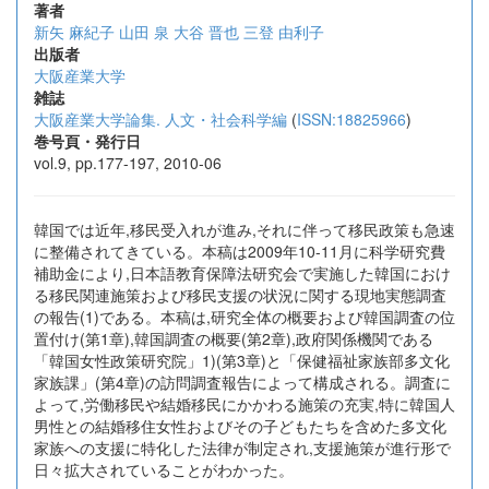
著者
新矢 麻紀子
山田 泉
大谷 晋也
三登 由利子
出版者
大阪産業大学
雑誌
大阪産業大学論集. 人文・社会科学編
(
ISSN:18825966
)
巻号頁・発行日
vol.9, pp.177-197, 2010-06
韓国では近年,移民受入れが進み,それに伴って移民政策も急速
に整備されてきている。本稿は2009年10-11月に科学研究費
補助金により,日本語教育保障法研究会で実施した韓国におけ
る移民関連施策および移民支援の状況に関する現地実態調査
の報告(1)である。本稿は,研究全体の概要および韓国調査の位
置付け(第1章),韓国調査の概要(第2章),政府関係機関である
「韓国女性政策研究院」1)(第3章)と「保健福祉家族部多文化
家族課」(第4章)の訪問調査報告によって構成される。調査に
よって,労働移民や結婚移民にかかわる施策の充実,特に韓国人
男性との結婚移住女性およびその子どもたちを含めた多文化
家族への支援に特化した法律が制定され,支援施策が進行形で
日々拡大されていることがわかった。