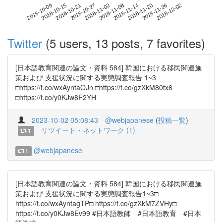
2018-11-26
2018-10-09
2018-10-27
2018-11-14
2018-12-02
2018-10-15
2018-11-02
2018-11-20
2018-10-21
2018-11-08
Twitter
(5 users, 13 posts, 7 favorites)
[日本語教育関連の論文・資料 584] 韓国における移民関連施
策および 支援状況に関する実態調査報告 1~3
□https://t.co/wxAyntaOJn □https://t.co/gzXkM80tx6
□https://t.co/y0KJw8F2YH
2023-10-02 05:08:43
@webjapanese
(
投稿一覧
)
リツイート・ネットワーク (1)
1
@webjapanese
1
[日本語教育関連の論文・資料 584] 韓国における移民関連施
策および 支援状況に関する実態調査報告1~3□
https://t.co/wxAyntagTP□ https://t.co/gzXkM7ZVHy□
https://t.co/y0KJw8Ev99 #日本語教師 #日本語教育 #日本