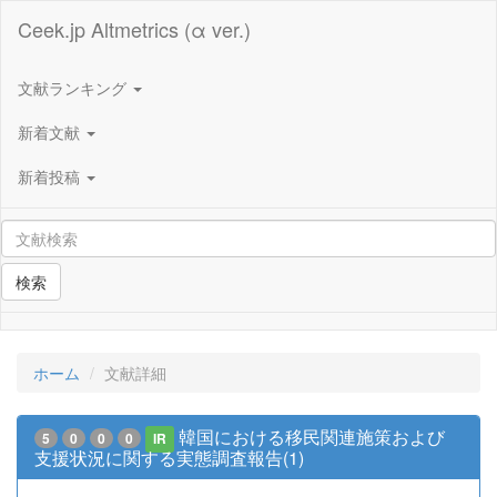
Ceek.jp Altmetrics (α ver.)
文献ランキング
新着文献
新着投稿
検索
ホーム
文献詳細
韓国における移民関連施策および
5
0
0
0
IR
支援状況に関する実態調査報告(1)