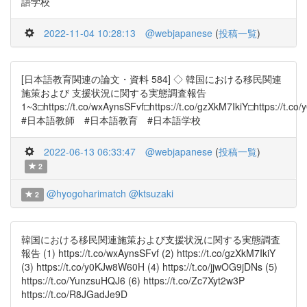
語学校
2022-11-04 10:28:13
@webjapanese
(
投稿一覧
)
[日本語教育関連の論文・資料 584] ◇ 韓国における移民関連
施策および 支援状況に関する実態調査報告
1~3□https://t.co/wxAynsSFvf□https://t.co/gzXkM7IkiY□https://t.
#日本語教師 #日本語教育 #日本語学校
2022-06-13 06:33:47
@webjapanese
(
投稿一覧
)
2
@hyogoharimatch
@ktsuzaki
2
韓国における移民関連施策および支援状況に関する実態調査
報告 (1) https://t.co/wxAynsSFvf (2) https://t.co/gzXkM7IkiY
(3) https://t.co/y0KJw8W60H (4) https://t.co/jjwOG9jDNs (5)
https://t.co/YunzsuHQJ6 (6) https://t.co/Zc7Xyt2w3P
https://t.co/R8JGadJe9D