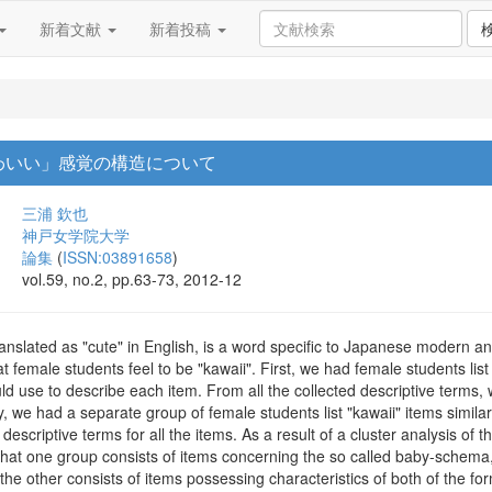
新着文献
新着投稿
わいい」感覚の構造について
三浦 欽也
神戸女学院大学
論集
(
ISSN:03891658
)
vol.59, no.2, pp.63-73, 2012-12
translated as "cute" in English, is a word specific to Japanese modern an
t female students feel to be "kawaii". First, we had female students list 
ould use to describe each item. From all the collected descriptive term
, we had a separate group of female students list "kawaii" items similar
escriptive terms for all the items. As a result of a cluster analysis of t
that one group consists of items concerning the so called baby-schema
e other consists of items possessing characteristics of both of the fo