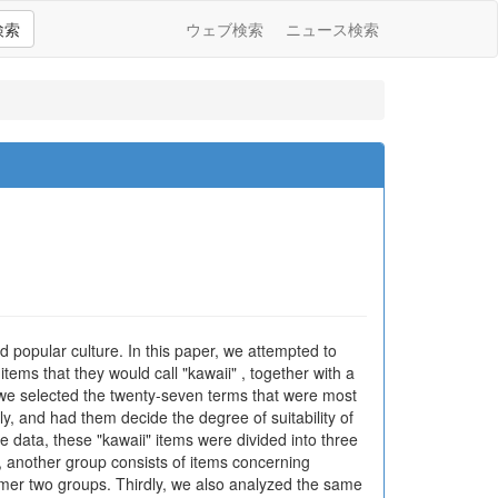
検索
ウェブ検索
ニュース検索
d popular culture. In this paper, we attempted to
items that they would call "kawaii" , together with a
s, we selected the twenty-seven terms that were most
ly, and had them decide the degree of suitability of
he data, these "kawaii" items were divided into three
, another group consists of items concerning
rmer two groups. Thirdly, we also analyzed the same