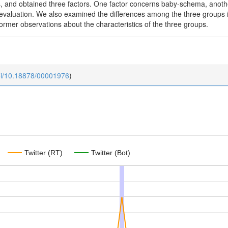
is, and obtained three factors. One factor concerns baby-schema, anot
evaluation. We also examined the differences among the three groups 
former observations about the characteristics of the three groups.
oi/10.18878/00001976
)
Twitter (RT)
Twitter (Bot)