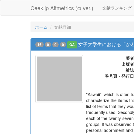
Ceek.jp Altmetrics (α ver.)
文献ランキング
ホーム
文献詳細
女子大学生における「か
16
0
0
0
OA
著者
出版者
雑誌
巻号頁・発行日
"Kawaii", which is often 
characterize the items tha
list of terms that they w
frequently used. Secondly
each of the twenty-seven d
groups. It was observed 
personal adornment and th