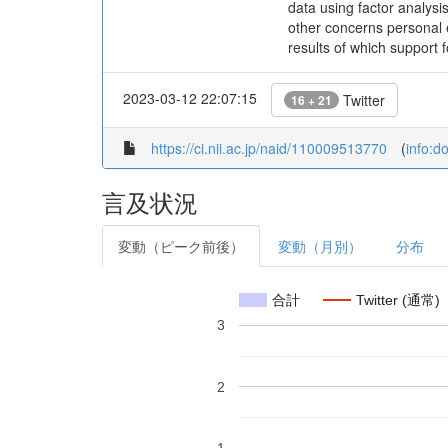
data using factor analys
other concerns personal 
results of which support 
2023-03-12 22:07:15
Twitter
16 + 21
https://ci.nii.ac.jp/naid/110009513770
(
info:d
言及状況
変動（ピーク前後）
変動（月別）
分布
合計
Twitter (通常)
3
2