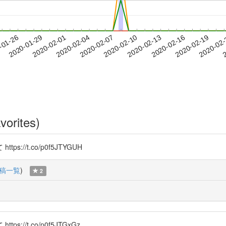
2020-02-16
2020-02-19
2020-02
-01-26
2
2020-01-29
2020-02-01
2020-02-04
2020-02-07
2020-02-10
2020-02-13
vorites)
/t.co/p0f5JTYGUH
稿一覧
)
2
/t.co/p0f5JTGxGz