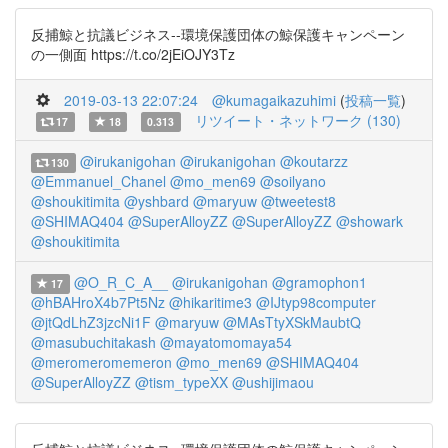
反捕鯨と抗議ビジネス--環境保護団体の鯨保護キャンペーン
の一側面 https://t.co/2jEiOJY3Tz
2019-03-13 22:07:24
@kumagaikazuhimi
(
投稿一覧
)
リツイート・ネットワーク (130)
17
18
0.313
@irukanigohan
@irukanigohan
@koutarzz
130
@Emmanuel_Chanel
@mo_men69
@soilyano
@shoukitimita
@yshbard
@maryuw
@tweetest8
@SHIMAQ404
@SuperAlloyZZ
@SuperAlloyZZ
@showark
@shoukitimita
@O_R_C_A__
@irukanigohan
@gramophon1
17
@hBAHroX4b7Pt5Nz
@hikaritime3
@IJtyp98computer
@jtQdLhZ3jzcNi1F
@maryuw
@MAsTtyXSkMaubtQ
@masubuchitakash
@mayatomomaya54
@meromeromemeron
@mo_men69
@SHIMAQ404
@SuperAlloyZZ
@tism_typeXX
@ushijimaou