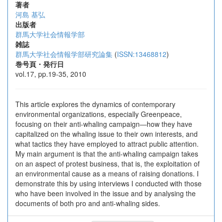
著者
河島 基弘
出版者
群馬大学社会情報学部
雑誌
群馬大学社会情報学部研究論集
(
ISSN:13468812
)
巻号頁・発行日
vol.17, pp.19-35, 2010
This article explores the dynamics of contemporary
environmental organizations, especially Greenpeace,
focusing on their anti-whaling campaign―how they have
capitalized on the whaling issue to their own interests, and
what tactics they have employed to attract public attention.
My main argument is that the anti-whaling campaign takes
on an aspect of protest business, that is, the exploitation of
an environmental cause as a means of raising donations. I
demonstrate this by using interviews I conducted with those
who have been involved in the issue and by analysing the
documents of both pro and anti-whaling sides.