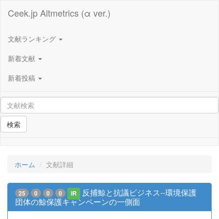
Ceek.jp Altmetrics (α ver.)
文献ランキング
新着文献
新着投稿
検索
ホーム
文献詳細
反捕鯨と抗議ビジネス--環境保護
25
0
0
0
IR
団体の鯨保護キャンペーンの一側面