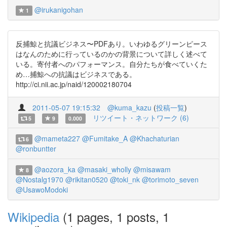
@irukanigohan
1
反捕鯨と抗議ビジネス〜PDFあり。いわゆるグリーンピース
はなんのために行っているのかの背景について詳しく述べて
いる。寄付者へのパフォーマンス。自分たちが食べていくた
め…捕鯨への抗議はビジネスである。
http://ci.nii.ac.jp/naid/120002180704
2011-05-07 19:15:32
@kuma_kazu
(
投稿一覧
)
リツイート・ネットワーク (6)
5
9
0.000
@mameta227
@Fumitake_A
@Khachaturian
6
@ronbuntter
@aozora_ka
@masaki_wholly
@misawam
8
@Nostalg1970
@rikitan0520
@toki_nk
@torimoto_seven
@UsawoModoki
Wikipedia
(1 pages, 1 posts, 1