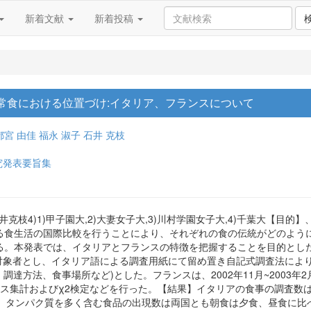
新着文献
新着投稿
常食における位置づけ:イタリア、フランスについて
都宮 由佳
福永 淑子
石井 克枝
究発表要旨集
),石井克枝4)1)甲子園大,2)大妻女子大,3)川村学園女子大,4)千葉大
る食生活の国際比較を行うことにより、それぞれの食の伝統がどのよう
。本発表では、イタリアとフランスの特徴を把握することを目的とした。【
を対象者とし、イタリア語による調査用紙にて留め置き自記式調査法によ
調達方法、食事場所など)とした。フランスは、2002年11月~2003
ス集計およびχ2検定などを行った。【結果】イタリアの食事の調査数は
あった。タンパク質を多く含む食品の出現数は両国とも朝食は夕食、昼食に