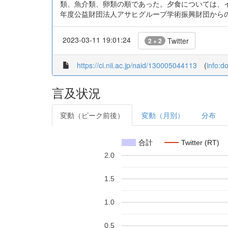
類、魚介類、卵類の順であった。夕食については、イ
年度公益財団法人アサヒグループ学術振興財団からの
2023-03-11 19:01:24
Twitter
2 + 2
https://ci.nii.ac.jp/naid/130005044113
(
info:d
言及状況
変動（ピーク前後）
変動（月別）
分布
合計
Twitter (RT)
2.0
1.5
1.0
0.5