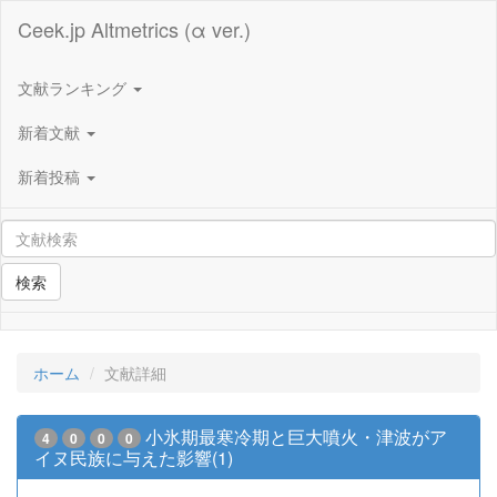
Ceek.jp Altmetrics (α ver.)
文献ランキング
新着文献
新着投稿
検索
ホーム
文献詳細
小氷期最寒冷期と巨大噴火・津波がア
4
0
0
0
イヌ民族に与えた影響(1)