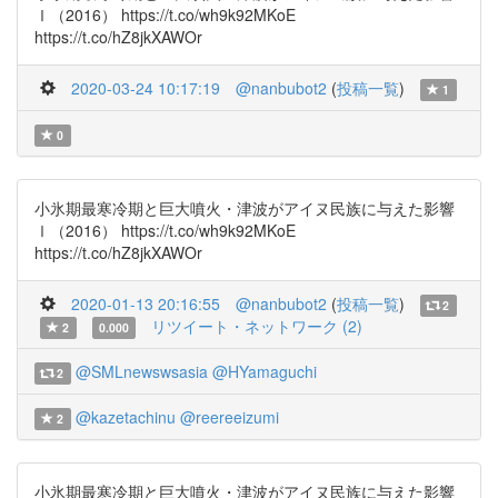
Ⅰ（2016） https://t.co/wh9k92MKoE
https://t.co/hZ8jkXAWOr
2020-03-24 10:17:19
@nanbubot2
(
投稿一覧
)
1
0
小氷期最寒冷期と巨大噴火・津波がアイヌ民族に与えた影響
Ⅰ（2016） https://t.co/wh9k92MKoE
https://t.co/hZ8jkXAWOr
2020-01-13 20:16:55
@nanbubot2
(
投稿一覧
)
2
リツイート・ネットワーク (2)
2
0.000
@SMLnewswsasia
@HYamaguchi
2
@kazetachinu
@reereeizumi
2
小氷期最寒冷期と巨大噴火・津波がアイヌ民族に与えた影響