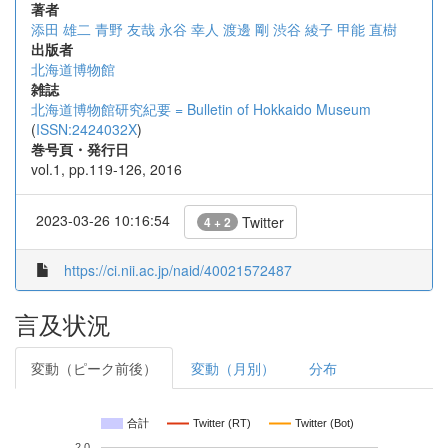
著者
添田 雄二
青野 友哉
永谷 幸人
渡邊 剛
渋谷 綾子
甲能 直樹
出版者
北海道博物館
雑誌
北海道博物館研究紀要 = Bulletin of Hokkaido Museum
(
ISSN:2424032X
)
巻号頁・発行日
vol.1, pp.119-126, 2016
2023-03-26 10:16:54
Twitter
4 + 2
https://ci.nii.ac.jp/naid/40021572487
言及状況
変動（ピーク前後）
変動（月別）
分布
合計
Twitter (RT)
Twitter (Bot)
2.0