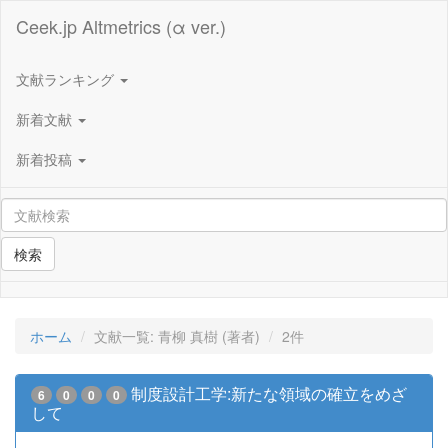
Ceek.jp Altmetrics (α ver.)
文献ランキング
新着文献
新着投稿
検索
ホーム
文献一覧: 青柳 真樹 (著者)
2件
制度設計工学:新たな領域の確立をめざ
6
0
0
0
して