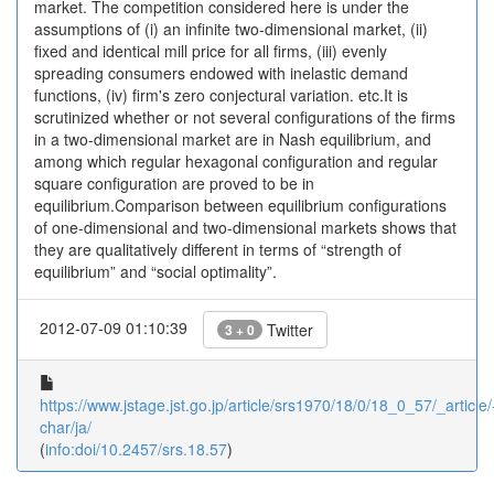
market. The competition considered here is under the
assumptions of (i) an infinite two-dimensional market, (ii)
fixed and identical mill price for all firms, (iii) evenly
spreading consumers endowed with inelastic demand
functions, (iv) firm's zero conjectural variation. etc.It is
scrutinized whether or not several configurations of the firms
in a two-dimensional market are in Nash equilibrium, and
among which regular hexagonal configuration and regular
square configuration are proved to be in
equilibrium.Comparison between equilibrium configurations
of one-dimensional and two-dimensional markets shows that
they are qualitatively different in terms of “strength of
equilibrium” and “social optimality”.
2012-07-09 01:10:39
Twitter
3 + 0
https://www.jstage.jst.go.jp/article/srs1970/18/0/18_0_57/_article/
char/ja/
(
info:doi/10.2457/srs.18.57
)