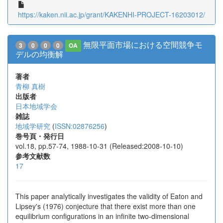
https://kaken.nii.ac.jp/grant/KAKENHI-PROJECT-16203012/
無限平面市場における空間競争モ
3
0
0
0
OA
デルの均衡解
著者
青柳 真樹
出版者
日本地域学会
雑誌
地域学研究
(
ISSN:02876256
)
巻号頁・発行日
vol.18, pp.57-74, 1988-10-31 (Released:2008-10-10)
参考文献数
17
This paper analytically investigates the validity of Eaton and
Lipsey's (1976) conjecture that there exist more than one
equilibrium configurations in an infinite two-dimensional