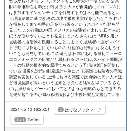
わるがお好き?」プロジェクトもこの研究の一環である.公共
財の非排除性を満たす環境では,人々が自発的にメカニズムに
は参加するインセンティブを付与するのは不可能であるとい
う理論結果に基づき,その環境で被験者実験をしたところ,自己
が損をしてまで相手の足を引っ張るというスパイト行動を発
見した.この行動は,中国,アメリカの被験者と比して,日本人の
ほうが取りやすいことも発見している.さらには,fMRIを用い,
被験者の脳活動を観測することによって,被験者の脳がスパイ
ト行動には反応しにくいものの,利他的な行動には反応しやす
いことも発見している.この研究は,日本における最初ニューロ
エコノミックスの研究だと思われる.さらには,スパイト動機が
ヒトの行動の根本的な原理であるという予想の検証を開始し
ている.温暖化対策の制度設計を例にとり,実際に被験者の意識
調査も実施している.上海における調査では,年齢の高い人々ほ
ど環境意識が高いという従来とは異なる結果を得ている.さら
には,繰り返しゲームにおいてどのような戦略のもとで協力の
創発が起こるのか関わる理論および実験研究も実施している.
2021-05-12 16:25:51
はてなブックマーク
2
Twitter
4 + 1