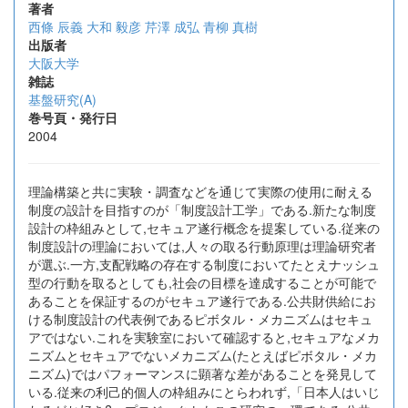
著者
西條 辰義
大和 毅彦
芹澤 成弘
青柳 真樹
出版者
大阪大学
雑誌
基盤研究(A)
巻号頁・発行日
2004
理論構築と共に実験・調査などを通じて実際の使用に耐える
制度の設計を目指すのが「制度設計工学」である.新たな制度
設計の枠組みとして,セキュア遂行概念を提案している.従来の
制度設計の理論においては,人々の取る行動原理は理論研究者
が選ぶ.一方,支配戦略の存在する制度においてたとえナッシュ
型の行動を取るとしても,社会の目標を達成することが可能で
あることを保証するのがセキュア遂行である.公共財供給にお
ける制度設計の代表例であるピボタル・メカニズムはセキュ
アではない.これを実験室において確認すると,セキュアなメカ
ニズムとセキュアでないメカニズム(たとえばピボタル・メカ
ニズム)ではパフォーマンスに顕著な差があることを発見して
いる.従来の利己的個人の枠組みにとらわれず,「日本人はいじ