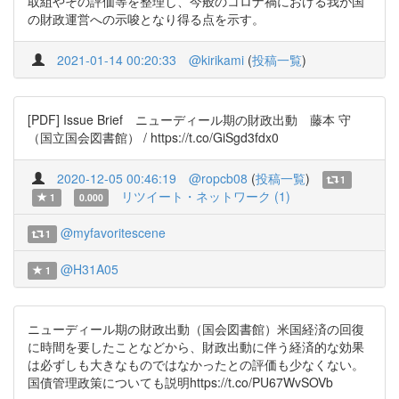
取組やその評価等を整理し、今般のコロナ禍における我が国
の財政運営への示唆となり得る点を示す。
2021-01-14 00:20:33
@kirikami
(
投稿一覧
)
[PDF] Issue Brief ニューディール期の財政出動 藤本 守
（国立国会図書館） / https://t.co/GiSgd3fdx0
2020-12-05 00:46:19
@ropcb08
(
投稿一覧
)
1
リツイート・ネットワーク (1)
1
0.000
@myfavoritescene
1
@H31A05
1
ニューディール期の財政出動（国会図書館）米国経済の回復
に時間を要したことなどから、財政出動に伴う経済的な効果
は必ずしも大きなものではなかったとの評価も少なくない。
国債管理政策についても説明https://t.co/PU67WvSOVb