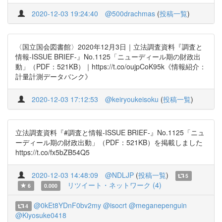
2020-12-03 19:24:40
@500drachmas
(
投稿一覧
)
〈国立国会図書館〉2020年12月3日｜立法調査資料『調査と
情報-ISSUE BRIEF-』No.1125「ニューディール期の財政出
動」（PDF：521KB）｜https://t.co/oujpCoK95k《情報紹介：
計量計測データバンク》
2020-12-03 17:12:53
@keiryoukeisoku
(
投稿一覧
)
立法調査資料『#調査と情報-ISSUE BRIEF-』No.1125「ニュ
ーディール期の財政出動」（PDF：521KB）を掲載しました
https://t.co/fx5bZB54Q5
2020-12-03 14:48:09
@NDLJP
(
投稿一覧
)
5
リツイート・ネットワーク (4)
6
0.000
@0kEt8YDnF0bv2my
@isocrt
@meganepenguin
4
@Kiyosuke0418