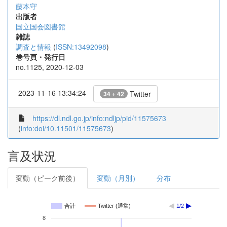
藤本守
出版者
国立国会図書館
雑誌
調査と情報
(
ISSN:13492098
)
巻号頁・発行日
no.1125, 2020-12-03
2023-11-16 13:34:24
Twitter
34 + 42
https://dl.ndl.go.jp/info:ndljp/pid/11575673
(
info:doi/10.11501/11575673
)
言及状況
変動（ピーク前後）
変動（月別）
分布
合計
Twitter (通常)
1/2
8