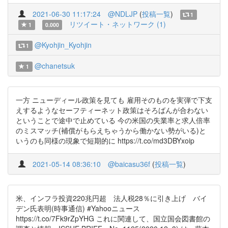
2021-06-30 11:17:24
@NDLJP
(
投稿一覧
)
1
リツイート・ネットワーク (1)
1
0.000
@Kyohjin_Kyohjin
1
@chanetsuk
1
一方 ニューディール政策を見ても 雇用そのものを実弾で下支
えするようなセーフティーネット政策はそろばんが合わない
ということで途中で止めている 今の米国の失業率と求人倍率
のミスマッチ(補償がもらえちゃうから働かない勢がいる)と
いうのも同様の現象で短期的に https://t.co/md3DBYxoip
2021-05-14 08:36:10
@baicasu36f
(
投稿一覧
)
米、インフラ投資220兆円超 法人税28％に引き上げ バイ
デン氏表明(時事通信) #Yahooニュース
https://t.co/7Fk9rZpYHG これに関連して、国立国会図書館の