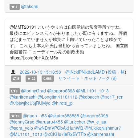
@takomi
1
@MMT20191 こいうやり方は自民党組の常套手段ですね。
最後にエビデンス云々が有りましたが既に有りますね。 評価
は定まっていませんが確実に上向いていったことは確かで
す。 これも山本太郎氏は当初から言っていましたね。 国立国
会図書館 ニューディール期の財政出動
https://t.co/g9bHXZgM5a
2022-10-13 15:18:58
@jNcklPNik8dLAMD
(
投稿一覧
)
リツイート・ネットワーク (9)
8
22
0.688
@tonnyGrad
@kogoro6398
@ML1101_1013
9
@kariirenashi
@Longtim41101112
@kobacch
@no17_ren
@7bswjhcU5jRUMyo
@hirots_jp
@naon_n53
@skater888888
@kogoro6398
19
@tonnyGrad
@aruaru4455
@turiccher
@w_e_aa
@sora_yolo
@wNDmVPGbAkHunWQ
@YukikoNishimur7
@ML1101_1013
@xCKHu7leR2BYTFb
@kariirenashi