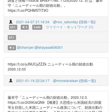
調査と情報―ISSUE BRIEF―No. 1125(2020.12. 3) は、藤本
守「ニューディール期の財政出動」。
https://t.co/PQHMSTIT9O
2021-04-07 21:16:34
@nov_saturday
(
投稿一覧
)
リツイート・ネットワーク (1)
1
3
0.000
1
@charrpei
@shayasak08301
2
https://t.co/yJNUCyZZZk ニューディール期の財政出動
2020.12.03
2021-01-19 22:24:17
@monetaraisan
(
投稿一覧
)
藤本守「ニューディール期の財政出動」2020.12.3.
https://t.co/2i3I9UsQN9 【概要】大恐慌から米国経済の回復
等を目指した米国ニューディール政策について、財政出動の