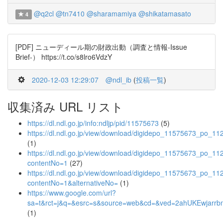
@q2cl
@tn7410
@sharamamiya
@shikatamasato
4
[PDF] ニューディール期の財政出動（調査と情報-Issue
Brief-） https://t.co/s8lro6VdzY
2020-12-03 12:29:07
@ndl_ib
(
投稿一覧
)
収集済み URL リスト
https://dl.ndl.go.jp/info:ndljp/pid/11575673
(5)
https://dl.ndl.go.jp/view/download/digidepo_11575673_po_11
(1)
https://dl.ndl.go.jp/view/download/digidepo_11575673_po_11
contentNo=1
(27)
https://dl.ndl.go.jp/view/download/digidepo_11575673_po_11
contentNo=1&alternativeNo=
(1)
https://www.google.com/url?
sa=t&rct=j&q=&esrc=s&source=web&cd=&ved=2ahUKEwja
(1)