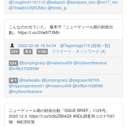
@Longtim41101112
@kobacch
@sarasara_tutu
@no17_ren
@7bswjhcU5jRUMyo
@hirots_jp
こんなのが出ていた。 藤本守『ニューディール期の財政出
動』 https://t.co/2Vw5fTXMtr
2022-02-06 18:34:04
@Tagomago715
(
投稿一覧
)
リツイート・ネットワーク (4)
4
8
0.756
@jumpingcarp
@matarou459
@myfavoritescene
4
@miffy41028586
@sadasaku
@jumpingcarp
@yagusan98765
7
@nipponganbare01
@matarou459
@miffy41028586
@myfavoritescene
ニューディール期の財政出動『ISSUE BRIEF』1125号,
2020.12.3. https://t.co/fx5bZB54Q5 #NDL調査局コロナ刊行
物 #経済対策