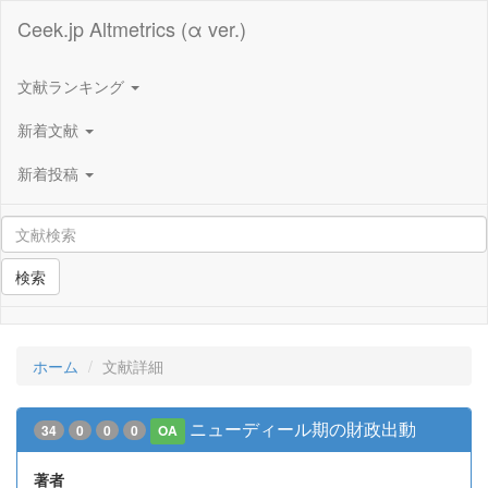
Ceek.jp Altmetrics (α ver.)
文献ランキング
新着文献
新着投稿
検索
ホーム
文献詳細
ニューディール期の財政出動
34
0
0
0
OA
著者