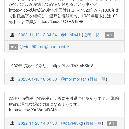
がてバブルが崩壊して恐慌が起きるという事かと
https://t.co/cUgwXwj6Iy >米国財政は ～ 1920年から1930年ま
で財政黒字を継続し、連邦公債残高も、1930年度末には162
億ドルまで減少 https://t.co/q1O8HA4kH6
2023-11-16 13:34:24
@hiralin41
(
投稿一覧
)
2
@Finn90non
@mamochi_k
2
1932年で調べてみた。 https://t.co/IihZmKSfoV
2023-01-10 18:56:59
@morimorita1
(
投稿一覧
)
増税と消費税（物品税）は需要を減退させるそうです。 緊縮
財政は景気後退の要因になるようです。
https://t.co/9YmWmaRGM6
2022-11-23 14:07:33
@dave80kg
(
投稿一覧
)
1