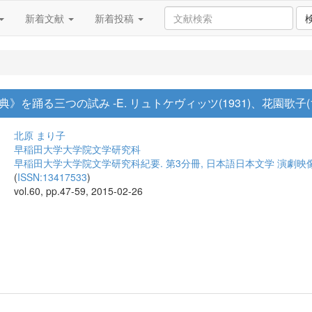
新着文献
新着投稿
踊る三つの試み -E. リュトケヴィッツ(1931)、花園歌子(1934
北原 まり子
早稲田大学大学院文学研究科
早稲田大学大学院文学研究科紀要. 第3分冊, 日本語日本文学 演劇映
(
ISSN:13417533
)
vol.60, pp.47-59, 2015-02-26