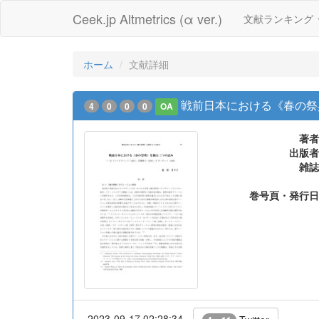
Ceek.jp Altmetrics (α ver.)
文献ランキング
ホーム
文献詳細
戦前日本における《春の祭典》を
4
0
0
0
OA
著者
出版者
雑誌
巻号頁・発行日
2023-09-17 02:28:34