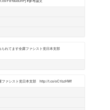
FdYaud3nPj #参考論文
ここで触れられてます全露ファシスト党日本支部
党日本支部 http://t.co/oC1bzHWf