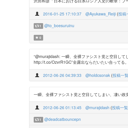
沢田和彦「日本における白系ロシア人史の断章：プーシキン没後1
2016-01-25 17:10:37
@Ayukawa_Reiji
(
投稿
@to_boesuruinu
1
0
“@murajidash: 一瞬、全裸ファシスト党と空
http://t.co/OzvrR1GC”全露出ならだいたい合ってる
2012-06-26 04:39:33
@holdcsonak
(
投稿一
一瞬、全裸ファシスト党と空目してしまい、凄い政党だと思っ
2012-06-26 01:13:45
@murajidash
(
投稿一覧
@deadcatbouncepn
1