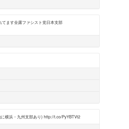
れられてます全露ファシスト党日本支部
支部あり) http://t.co/PyYBTVt2