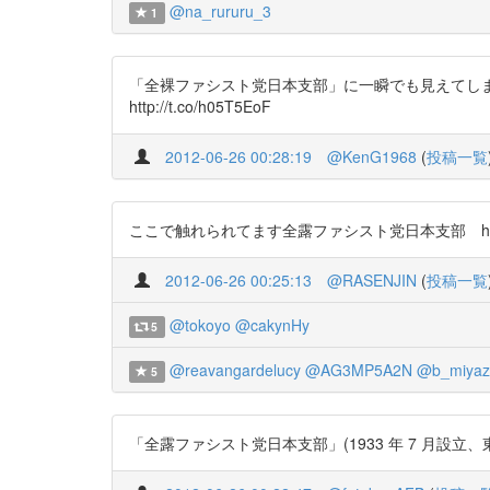
@na_rururu_3
1
「全裸ファシスト党日本支部」に一瞬でも見えてしま
http://t.co/h05T5EoF
2012-06-26 00:28:19
@KenG1968
(
投稿一覧
ここで触れられてます全露ファシスト党日本支部 http://
2012-06-26 00:25:13
@RASENJIN
(
投稿一覧
@tokoyo
@cakynHy
5
@reavangardelucy
@AG3MP5A2N
@b_miyaz
5
「全露ファシスト党日本支部」(1933 年 7 月設立、東京