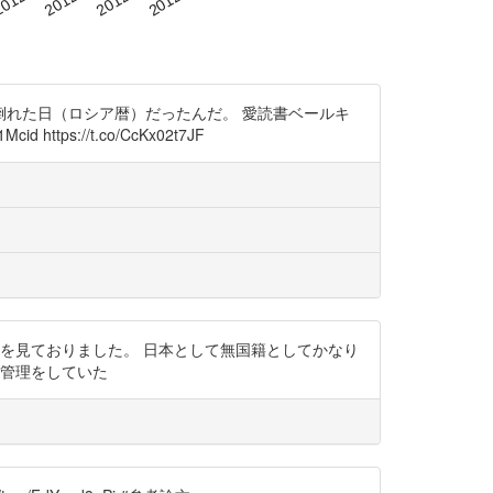
倒れた日（ロシア暦）だったんだ。 愛読書ベールキ
ps://t.co/CcKx02t7JF
hIJ などを見ておりました。 日本として無国籍としてかなり
個人管理をしていた