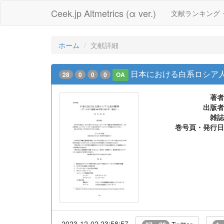
Ceek.jp Altmetrics (α ver.)
文献ランキング
ホーム
文献詳細
日本における白系ロシア人史
28
0
0
0
OA
著者
出版者
雑誌
巻号頁・発行日
2023-12-02 23:58:57