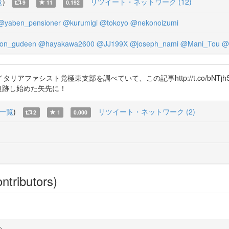
覧
)
リツイート・ネットワーク (12)
9
11
0.192
@yaben_pensioner
@kurumigi
@tokoyo
@nekonoizumi
on_gudeen
@hayakawa2600
@JJ199X
@joseph_nami
@Mani_Tou
@
アファシスト党極東支部を調べていて、この記事http://t.co/bNT
を追跡し始めた矢先に！
一覧
)
リツイート・ネットワーク (2)
2
1
0.000
ntributors)