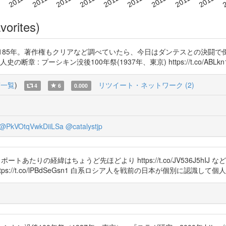
vorites)
185年。著作権もクリアなど調べていたら、今日はダンテスとの決闘で
シキン没後100年祭(1937年、東京) https://t.co/ABLkn1Mcid htt
稿一覧
)
リツイート・ネットワーク (2)
4
6
0.000
@PkVOtqVwkDiiLSa
@catalystjp
スポートあたりの経緯はちょうど先ほどより https://t.co/JV536J5
://t.co/lPBdSeGsn1 白系ロシア人を戦前の日本が個別に認識して