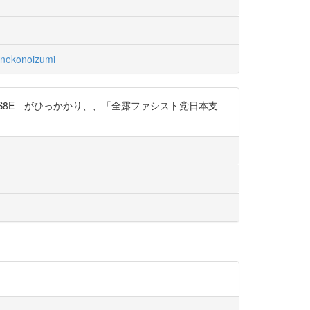
nekonoizumi
jhS8E がひっかかり、、「全露ファシスト党日本支