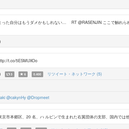
った自分はもうダメかもしれない… RT @RASENJIN ここで触
)
t.co/5ESMUXOo
)
リツイート・ネットワーク (5)
3
6
0.400
aki
@cakynHy
@Dropmeet
市本郷区、20 名、ハ ルビンで生まれた右翼団体の支部、国内では他に横浜・九州