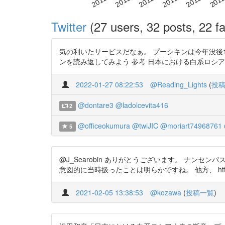
Twitter
(27 users, 32 posts, 22 fa
気の利いたサービスだなぁ。 プーシキンは今年没後
ンを読み返してみよう 参考 日本における白系ロシア人史の断章 : プー
2022-01-27 08:22:53
@Reading_Lights
(
投
@dontare3
@ladolcevita416
2
@officeokumura
@twiJIC
@moriart74968761
5
@J_Searobin ありがとうございます。 ナンセンパ
意図的に当時扱ったことは明らかですね。 他方、 https
2021-02-05 13:38:53
@kozawa
(
投稿一覧
)