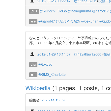
2012-06-26 00:22:47
@futaba_AFB
(
投稿一
@Yuricchi_GoGo
@nekoguruma
@narod47
12
@narod47
@AG3MP5A2N
@bekunari
@gudo
9
なんというシンクロニシティ。外事月報にのってたイタリ
部」（1933 年7 月設立、東京市本郷区、20 名）
2012-01-29 16:14:07
@hayakawa2600
(
投稿
@tokoyo
2
@SMS_Charlotte
1
Wikipedia
(1 pages, 1 posts, 1 co
編集者:
202.214.198.20