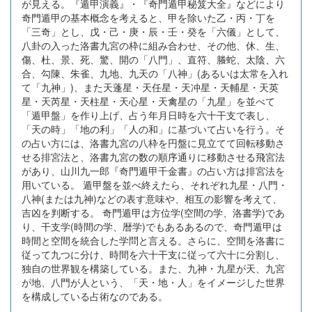
が見える。『遁甲演義』・『奇門遁甲秘笈大全』などにより
奇門遁甲の基本概念を考えると、甲を除いた乙・丙・丁を
「三奇」とし、戊・己・庚・辰・壬・癸を「六儀」として、
八卦の入った洛書九宮の枠に組み合わせ、その他、休、生、
傷、杜、景、死、驚、開の「八門」、直符、螣蛇、太陰、六
合、勾陳、朱雀、九地、九天の「八神」(あるいは太常を入れ
て「九神」)、また天蓬星・天任星・天冲星・天輔星・天英
星・天芮星・天柱星・天心星・天禽星の「九星」を並べて
「遁甲盤」を作り上げ、占う年月日時を六十干支で表し、
「天の時」「地の利」「人の和」に基づいて占いを行う。そ
の占い方には、洛書九宮の八枠を円盤に見立てて回転移動さ
せる排宮法と、洛書九宮の数の順序通りに移動させる飛宮法
があり、山川九一郎『奇門遁甲千金書』の占い方は排宮法を
用いている。 遁甲盤を並べ終えたら、それぞれ九星・八門・
八神(または九神)などの表す意味や、相互の影響を考えて、
吉凶を判断する。 奇門遁甲は方位学(空間の学、洛書学)であ
り、干支学(時間の学、暦学)でもあるあるので、奇門遁甲は
時間と空間を統合した学問と言える。さらに、空間を洛書に
従って九つに分け、時間を六十干支に従って六十に分割し、
独自の世界観を構築している。また、九神・九星が天、九宮
が地、八門が人という、「天・地・人」をイメージした世界
を構成している占術なのである。