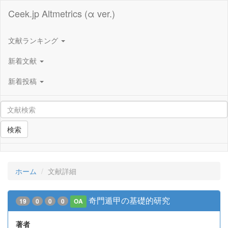
Ceek.jp Altmetrics (α ver.)
文献ランキング
新着文献
新着投稿
検索
ホーム
文献詳細
奇門遁甲の基礎的研究
19
0
0
0
OA
著者