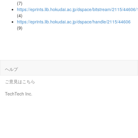
(7)
https://eprints.lib.hokudai.ac.jp/dspace/bitstream/2115/44606/
(4)
https://eprints.lib.hokudai.ac.jp/dspace/handle/2115/44606
(9)
ヘルプ
ご意見はこちら
TechTech Inc.