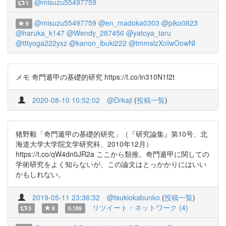
@misuzu55497759
1
@misuzu55497759
@en_madoka0303
@piko0823
9
@haruka_k147
@Wendy_287456
@yatoya_taru
@tttyoga222yxz
@kanon_ibuki222
@tmmslzXoIwOowNl
メモ 奇門遁甲の基礎的研究 https://t.co/in310N1f2t
2020-08-10 10:52:02
@Drkaji
(
投稿一覧
)
猪野毅「奇門遁甲の基礎的研究」（『研究論集』第10号、北
海道大学大学院文学研究科、2010年12月）
https://t.co/qW4dn0JR2a ここから類推。奇門遁甲に関しての
学術研究をよく知らないが、この論文はとっかかりにはいい
かもしれない。
2019-05-11 23:36:32
@tsukiokabunko
(
投稿一覧
)
リツイート・ネットワーク (4)
3
8
0.189