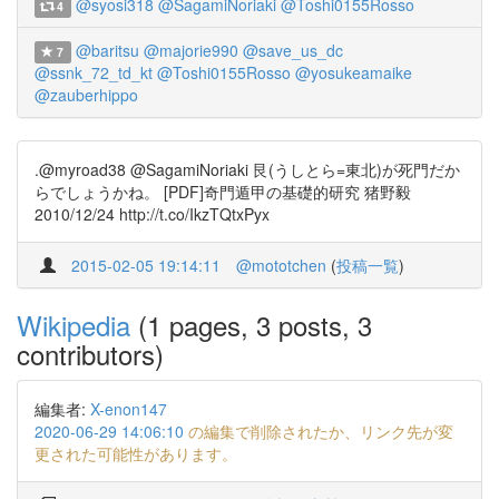
@syosi318
@SagamiNoriaki
@Toshi0155Rosso
4
@baritsu
@majorie990
@save_us_dc
7
@ssnk_72_td_kt
@Toshi0155Rosso
@yosukeamaike
@zauberhippo
.@myroad38 @SagamiNoriaki 艮(うしとら=東北)が死門だか
らでしょうかね。 [PDF]奇門遁甲の基礎的研究 猪野毅
2010/12/24 http://t.co/IkzTQtxPyx
2015-02-05 19:14:11
@mototchen
(
投稿一覧
)
Wikipedia
(1 pages, 3 posts, 3
contributors)
編集者:
X-enon147
2020-06-29 14:06:10
の編集で削除されたか、リンク先が変
更された可能性があります。