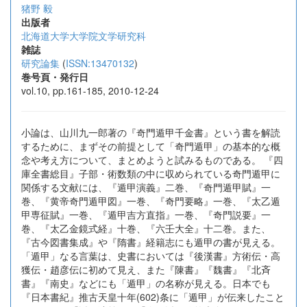
猪野 毅
出版者
北海道大学大学院文学研究科
雑誌
研究論集
(
ISSN:13470132
)
巻号頁・発行日
vol.10, pp.161-185, 2010-12-24
小論は、山川九一郎著の『奇門遁甲千金書』という書を解読
するために、まずその前提として「奇門遁甲」の基本的な概
念や考え方について、まとめようと試みるものである。 『四
庫全書総目』子部・術数類の中に収められている奇門遁甲に
関係する文献には、『遁甲演義』二巻、『奇門遁甲賦』一
巻、『黄帝奇門遁甲図』一巻、『奇門要略』一巻、『太乙遁
甲専征賦』一巻、『遁甲吉方直指』一巻、『奇門説要』一
巻、『太乙金鏡式経』十巻、『六壬大全』十二巻。また、
『古今図書集成』や『隋書』経籍志にも遁甲の書が見える。
「遁甲」なる言葉は、史書においては『後漢書』方術伝・高
獲伝・趙彦伝に初めて見え、また『陳書』『魏書』『北斉
書』『南史』などにも「遁甲」の名称が見える。日本でも
『日本書紀』推古天皇十年(602)条に「遁甲」が伝来したこと