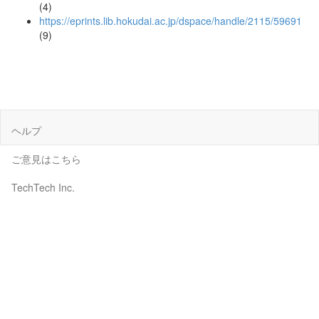
(4)
https://eprints.lib.hokudai.ac.jp/dspace/handle/2115/59691
(9)
ヘルプ
ご意見はこちら
TechTech Inc.