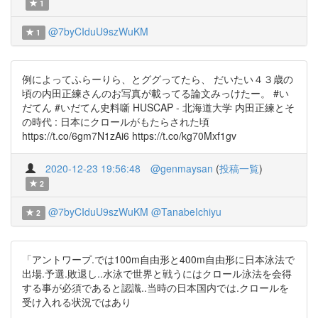
1
@7byCIduU9szWuKM
1
例によってふらーりら、とググってたら、 だいたい４３歳の
頃の内田正練さんのお写真が載ってる論文みっけたー。 #い
だてん #いだてん史料噺 HUSCAP - 北海道大学 内田正練とそ
の時代 : 日本にクロールがもたらされた頃
https://t.co/6gm7N1zAi6 https://t.co/kg70Mxf1gv
2020-12-23 19:56:48
@genmaysan
(
投稿一覧
)
2
@7byCIduU9szWuKM
@TanabeIchiyu
2
「アントワープ.では100m自由形と400m自由形に日本泳法で
出場.予選.敗退し..水泳で世界と戦うにはクロール泳法を会得
する事が必須であると認識..当時の日本国内では.クロールを
受け入れる状況ではあり