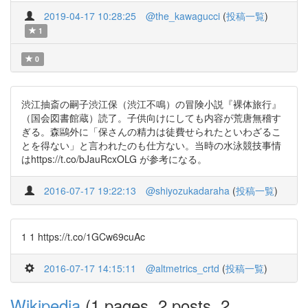
2019-04-17 10:28:25
@the_kawagucci
(
投稿一覧
)
1
0
渋江抽斎の嗣子渋江保（渋江不鳴）の冒険小説『裸体旅行』
（国会図書館蔵）読了。子供向けにしても内容が荒唐無稽す
ぎる。森鷗外に「保さんの精力は徒費せられたといわざるこ
とを得ない」と言われたのも仕方ない。当時の水泳競技事情
はhttps://t.co/bJauRcxOLG が参考になる。
2016-07-17 19:22:13
@shiyozukadaraha
(
投稿一覧
)
1 1 https://t.co/1GCw69cuAc
2016-07-17 14:15:11
@altmetrics_crtd
(
投稿一覧
)
Wikipedia
(1 pages, 2 posts, 2