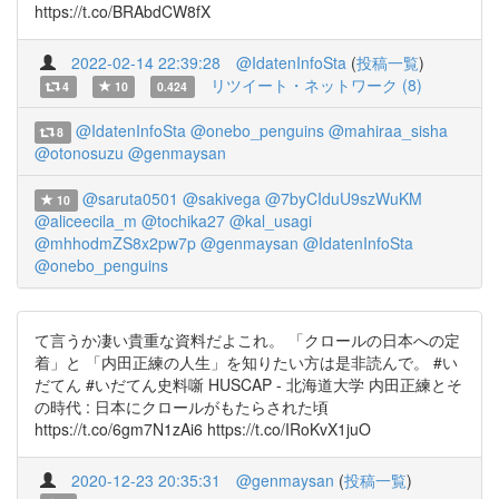
https://t.co/BRAbdCW8fX
2022-02-14 22:39:28
@IdatenInfoSta
(
投稿一覧
)
リツイート・ネットワーク (8)
4
10
0.424
@IdatenInfoSta
@onebo_penguins
@mahiraa_sisha
8
@otonosuzu
@genmaysan
@saruta0501
@sakivega
@7byCIduU9szWuKM
10
@aliceecila_m
@tochika27
@kal_usagi
@mhhodmZS8x2pw7p
@genmaysan
@IdatenInfoSta
@onebo_penguins
て言うか凄い貴重な資料だよこれ。 「クロールの日本への定
着」と 「内田正練の人生」を知りたい方は是非読んで。 #い
だてん #いだてん史料噺 HUSCAP - 北海道大学 内田正練とそ
の時代 : 日本にクロールがもたらされた頃
https://t.co/6gm7N1zAi6 https://t.co/IRoKvX1juO
2020-12-23 20:35:31
@genmaysan
(
投稿一覧
)