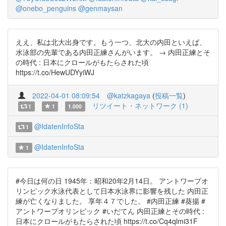
@onebo_penguins
@genmaysan
ええ、私は北大出身です。もう一つ、北大の内田といえば、
水泳部の先輩である内田正練さんがいます。 → 内田正練とそ
の時代 : 日本にクロールがもたらされた頃
https://t.co/HewUDYyiWJ
2022-04-01 08:09:54
@katzkagaya
(
投稿一覧
)
リツイート・ネットワーク (1)
1
1
1.000
@IdatenInfoSta
1
@IdatenInfoSta
1
#今日は何の日 1945年：昭和20年2月14日。 アントワープオ
リンピック水泳代表として日本水泳界に影響を残した 内田正
練が亡くなりました。 享年４７でした。 #内田正練 #葵揚 #
アントワープオリンピック #いだてん 内田正練とその時代 :
日本にクロールがもたらされた頃 https://t.co/Cq4qlmi31F