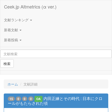
Ceek.jp Altmetrics (α ver.)
文献ランキング
新着文献
新着投稿
検索
ホーム
文献詳細
内田正練とその時代 : 日本にクロ
15
0
0
0
OA
ールがもたらされた頃