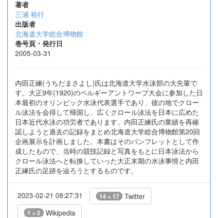
著者
三浦 裕行
出版者
北海道大学総合博物館
巻号頁・発行日
2005-03-31
内田正練(うちだまさよし)氏は北海道大学水泳部の大先輩で
す。大正9年(1920)のベルギーアントワープ大会に参加した日
本最初のオリンピック水泳代表選手であり、彼の地でクロー
ル泳法を会得して帰国し、広くクロール泳法を日本に広めた
日本近代水泳の功労者であります。内田正練氏の業績を再確
認しようと過去の記録をまとめ北海道大学総合博物館第20回
企画展示を計画しました。本書はそのパンフレットとして作
成したもので、当時の競技記録と写真をもとに日本泳法から
クロール泳法へと転換していった大正末期の水泳事情と内田
正練氏の足跡を辿ろうとするものです。
2023-02-21 08:27:31
Twitter
14 + 17
Wikipedia
1 + 2