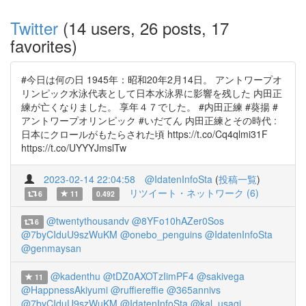
Twitter
(14 users, 26 posts, 17
favorites)
#今日は何の日 1945年：昭和20年2月14日。 アントワープオ
リンピック水泳代表として日本水泳界に影響を残した 内田正
練が亡くなりました。 享年４７でした。 #内田正練 #葵揚 #
アントワープオリンピック #いだてん 内田正練とその時代 :
日本にクロールがもたらされた頃 https://t.co/Cq4qlmi31F
https://t.co/UYYYJmslTw
2023-02-14 22:04:58
@IdatenInfoSta
(
投稿一覧
)
リツイート・ネットワーク (6)
6
11
0.492
@twentythousandv
@8YFo10hAZer0Sos
6
@7byCIduU9szWuKM
@onebo_penguins
@IdatenInfoSta
@genmaysan
@kadenthu
@tDZ0AXOTzIimPF4
@sakivega
11
@HappnessAkiyumi
@ruffiereffie
@365annivs
@7byCIduU9szWuKM
@IdatenInfoSta
@kal_usagi