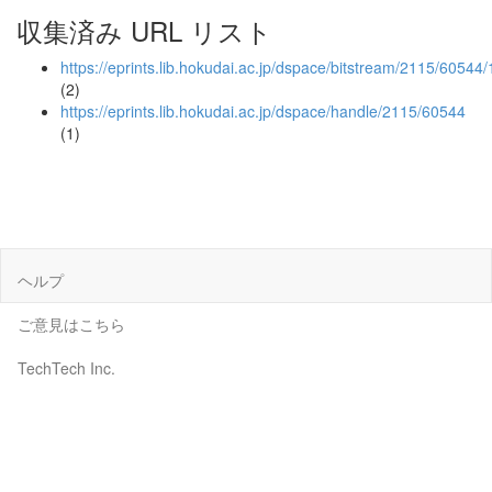
収集済み URL リスト
https://eprints.lib.hokudai.ac.jp/dspace/bitstream/2115/6054
(2)
https://eprints.lib.hokudai.ac.jp/dspace/handle/2115/60544
(1)
ヘルプ
ご意見はこちら
TechTech Inc.