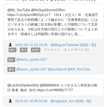
@K9_YouTube @KoGxpGhznmGIRzn
https://t.co/tyIumW0Oy0 p17 1914（大正３）年，北海道庁
警部である小松梧樓によって編まれた『北海道衛生誌』には
エゾオオカミの絶滅に狂犬病が影響した可能性について言及
がみられる。小松は狂犬病の流行とその様相についてまとめ
る中で「絶滅せしは同族間に本病の流行せし為」。
2023-03-10 23:18:39
@MegumiTakeda4
(
投稿一覧
)
リツイート・ネットワーク (1)
1
3
0.577
@kaeru_pyoko1227
1
@kaeru_pyoko1227
@quu9quu9
@K9_YouTube
3
@LeUhniOpdeoG0sI @BAKA09n0 エゾオオカミ研究史の検
討 著者: 梅木, 佳代 https://t.co/H9NNj1T1Y7
2019-03-18 08:34:06
@nagaoka_sun
(
投稿一覧
)