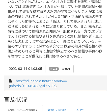
いないことが示された。エゾオオカミに関する研究・議論に
おいては,北海道内にオオカミが生息していた期間の記録や情
報,そして確実な標本資料の双方が非常に少ないことが常に議
論の前提とされてきた。しかし,専門的・学術的な議論の中で
はそうした前提をふまえた「仮説」として提示された記述が,
繰り返し参照されるうちに定説と化している。また,限られた
情報に基づいて提唱された知見が一般化される一方で,エゾオ
オカミに関する情報や資料を体系的に収集し,情報を質・量と
もに拡充しようとする試みはごく一部にとどまっている。今
後のエゾオオカミに関する研究では,既存の知見の妥当性の評
価が求められると同時に,検討対象とするべき情報や事例の数
を増やすことが優先的に目指されるべきである。
2023-03-14 01:03:05
Twitter
3 + 4
http://hdl.handle.net/2115/60544
(
info:doi/10.14943/rjgsl.15.l35
)
言及状況
変動（ピーク前後）
変動（月別）
分布