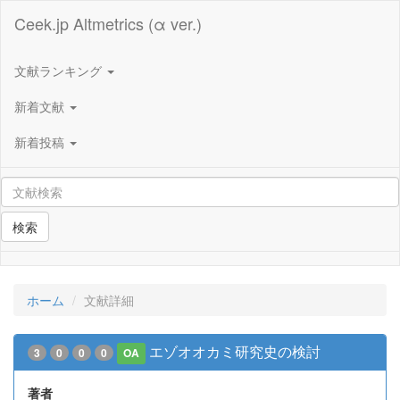
Ceek.jp Altmetrics (α ver.)
文献ランキング
新着文献
新着投稿
検索
ホーム
文献詳細
エゾオオカミ研究史の検討
3
0
0
0
OA
著者