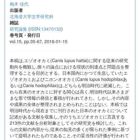
梅木 佳代
出版者
北海道大学文学研究科
雑誌
研究論集
(
ISSN:13470132
)
巻号頁・発行日
vol.15, pp.35-67, 2016-01-15
本稿は,エゾオオカミ(Canis lupus hattai)に関する従来の研究
動向を概観し,個々の論点における現状の到達点と問題点を整
理することを目的とする。日本国内にかつて生息していたエ
ゾオオカミおよびニホンオオカミ(Canis lupus hodophilaxあ
るいはCanis hodophilax)は,どちらも明治時代に絶滅した。こ
れら在来のオオカミに対する関心は高く,明治時代以来さまざ
まな形で情報の発信と蓄積が行われてきた。しかし,その内容
や成果の全体が整理されまとめられたことはない。本稿では
明治時代から現在までに刊行された日本のオオカミについて
記述がある文献を収集し,そのうちエゾオオカミに言及する
213件の文献を分析対象としてその研究史を検討した。これ
らの文献の内容から,従来の知見の多くが限られた事例に基づ
いて提唱されたものであること,その妥当性の評価が行われて