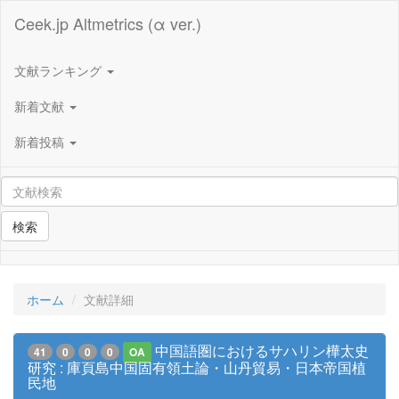
Ceek.jp Altmetrics (α ver.)
文献ランキング
新着文献
新着投稿
検索
ホーム
文献詳細
中国語圏におけるサハリン樺太史
41
0
0
0
OA
研究 : 庫頁島中国固有領土論・山丹貿易・日本帝国植
民地