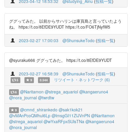
2023-04-12 18:53:32
@studying_Ainu
(
投稿一覧
)
ググってみた。 以前からサハリンは庫頁島と言っていたよう
ね。 https://t.co/8EfDE9YUDT https://t.co/FO6TjNyfW5
2023-02-27 17:00:03
@ShunsukeTodo
(
投稿一覧
)
@syuraku666 ググってみた。 https://t.co/8EfDE9YUDT
2023-02-27 16:58:39
@ShunsukeTodo
(
投稿一覧
)
リツイート・ネットワーク (6)
5
9
0.544
@Naritamon
@strega_aquariol
@kangaeruno4
6
@nora_journal
@twrdtw
@cmnd_shirankedo
@sak1kok21
9
@vMAnPcoQMhul6Lp
@lmsgGI11ZlJVnPN
@Naritamon
@strega_aquariol
@wYxaRFpxSUlsTNa
@kangaeruno4
@nora_journal