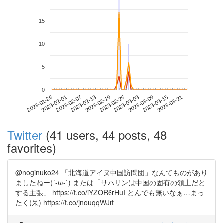
15
10
5
0
2023-03-15
2023-01-26
2023-02-13
2023-03-03
2023-03-21
2023-02-01
2023-02-19
2023-03-09
2023-02-07
2023-02-25
Twitter
(41 users, 44 posts, 48
favorites)
@noginuko24 「北海道アイヌ中国訪問団」なんてものがあり
ましたねー(´-ω-`) または「サハリンは中国の固有の領土だと
する主張」 https://t.co/iYZOR6rHuI とんでも無いなぁ…まっ
たく(呆) https://t.co/jnouqqWJrt