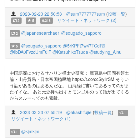
2023-02-23 22:56:53
@sum7777777sum
(
投稿一覧
)
リツイート・ネットワーク (2)
2
5
0.316
@japanesearchae1
@sougado_sapporo
2
@sougado_sapporo
@5rKPFt7w47TCdR9
5
@IbDA0FvzcUmF0lF
@KatsuhikoTsuda
@studying_Ainu
中国語圏におけるサハリン樺太史研究： 庫頁島中国固有領土
論・山丹貿易・日本帝国植民地 https://t.co/ccSiyilrSM そうい
う話があるのはあるんだな。 山海経に書いてあるってのがま
たイイな。 あと元史持ち出すとモンゴルのって話が出てくる
からスルーってのも素敵。
2023-02-23 07:55:19
@akashifujie
(
投稿一覧
)
1
リツイート・ネットワーク (1)
@kjmkjm
1