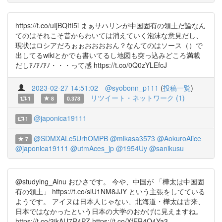
https://t.co/uIjBQItI5i まぁサハリンが中国固有の領土だ論なん
てのはそれこそ昔からわいては消えていく泡沫な意見だし、
現状はロシアだろぉぉおおおおん？なんてのはソース（）で
出してるwikiとかでも書いてるし地図も突っ込みどころ満載
だしｱﾉｱﾉｱﾉ・・・って感 https://t.co/0Q0zYLEfcJ
2023-02-27 14:51:02
@syobonn_p111
(
投稿一覧
)
リツイート・ネットワーク (1)
1
8
0.378
@japonica19111
1
@SDMXALc5UrhOMPB
@mikasa3573
@AokuroAlice
7
@japonica19111
@utmAces_jp
@1954Uy
@sanikusu
@studying_Ainu おひさです。 今や、中国が 「樺太は中国固
有の領土」 https://t.co/slU1NM8JJY という主張をしてている
ようです。 アイヌは日本人じゃない、北海道・樺太は古来、
日本ではなかったという日本の大学のおかげに見えますね。
https://t.co/3ikAU7R4PZ https://t.co/XfER4Q4Ya3