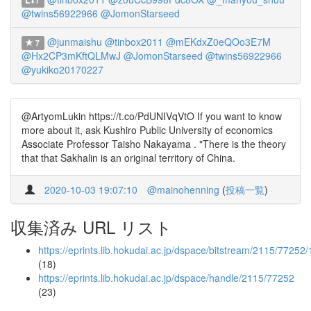
7
@twins56922966
@JomonStarseed
@junmaishu
@tinbox2011
@mEKdxZ0eQOo3E7M
7
@Hx2CP3mKftQLMwJ
@JomonStarseed
@twins56922966
@yukiko20170227
@ArtyomLukin https://t.co/PdUNIVqVtO If you want to know
more about it, ask Kushiro Public University of economics
Associate Professor Taisho Nakayama . "There is the theory
that that Sakhalin is an original territory of China.
2020-10-03 19:07:10
@mainohenning
(
投稿一覧
)
収集済み URL リスト
https://eprints.lib.hokudai.ac.jp/dspace/bitstream/2115/772
(18)
https://eprints.lib.hokudai.ac.jp/dspace/handle/2115/77252
(23)