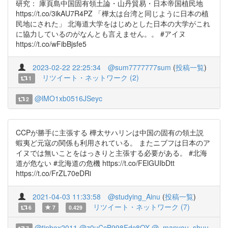
研究： 庫頁島中国固有領土論・山丹貿易・日本帝国植民地
https://t.co/3ikAU7R4PZ 「樺太は台湾と同じように日本の植
民地にされた」 北海道大学をはじめとした日本の大学がこれ
に協力しているのがなんとも言えません。。 #アイヌ
https://t.co/wFibBjsfe5
2023-02-22 22:25:34
@sum7777777sum
(
投稿一覧
)
リツイート・ネットワーク (2)
1
@lMO1xb0516JSeyc
2
CCPが勝手に主張する 樺太サハリンは中国の固有の領土説
蝦夷ど元寇の関係も利用されている。 またニブフは日本のア
イヌでは無いことをはっきりと主張する必要がある。 #北海
道が危ない #北海道の危機 https://t.co/FElGUIbDtt
https://t.co/FrZL70eDRi
2021-04-03 11:33:58
@studying_Ainu
(
投稿一覧
)
リツイート・ネットワーク (7)
6
7
0.429
@tinbox2011
@z0uCcB998Fdc8OX
@_manyou_shuu