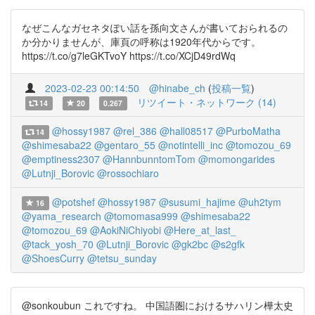
なぜこんなガセネタぽい話を孫向文さんが書いておられるの
か分かりませんが、庫頁の呼称は1920年代からです。
https://t.co/g7leGKTvoY https://t.co/XCjD49rdWq
2023-02-23 00:14:50
@hinabe_ch
(
投稿一覧
)
リツイート・ネットワーク (14)
14
20
0.267
@hossy1987
@rel_386
@hall08517
@PurboMatha
14
@shimesaba22
@gentaro_55
@notintelli_inc
@tomozou_69
@emptiness2307
@HannbunntomTom
@momongarides
@Lutnji_Borovic
@rossochiaro
@potshef
@hossy1987
@susumi_hajime
@uh2tym
16
@yama_research
@tomomasa999
@shimesaba22
@tomozou_69
@AokiNiChiyobi
@Here_at_last_
@tack_yosh_70
@Lutnji_Borovic
@gk2bc
@s2gfk
@ShoesCurry
@tetsu_sunday
@sonkoubun これですね。 中国語圏におけるサハリン樺太史