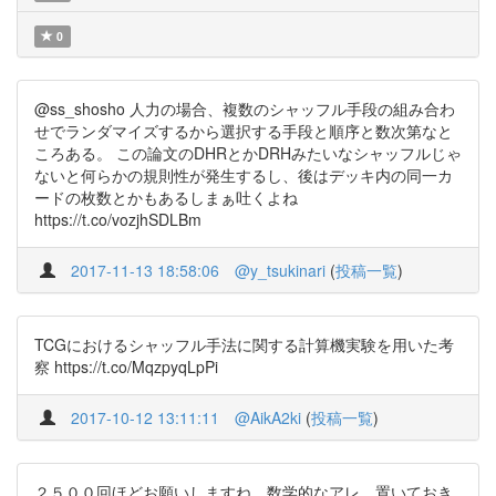
0
@ss_shosho 人力の場合、複数のシャッフル手段の組み合わ
せでランダマイズするから選択する手段と順序と数次第なと
ころある。 この論文のDHRとかDRHみたいなシャッフルじゃ
ないと何らかの規則性が発生するし、後はデッキ内の同一カ
ードの枚数とかもあるしまぁ吐くよね
https://t.co/vozjhSDLBm
2017-11-13 18:58:06
@y_tsukinari
(
投稿一覧
)
TCGにおけるシャッフル手法に関する計算機実験を用いた考
察 https://t.co/MqzpyqLpPi
2017-10-12 13:11:11
@AikA2ki
(
投稿一覧
)
２５００回ほどお願いしますね。数学的なアレ、置いておき