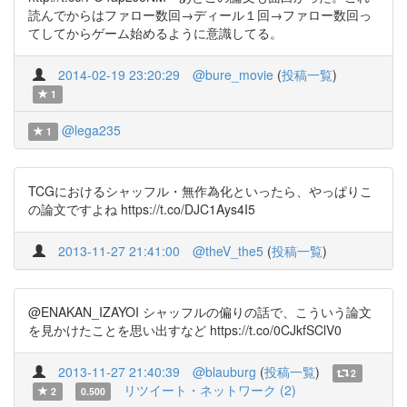
読んでからはファロー数回→ディール１回→ファロー数回っ
てしてからゲーム始めるように意識してる。
2014-02-19 23:20:29
@bure_movie
(
投稿一覧
)
1
@lega235
1
TCGにおけるシャッフル・無作為化といったら、やっぱりこ
の論文ですよね https://t.co/DJC1Ays4I5
2013-11-27 21:41:00
@theV_the5
(
投稿一覧
)
@ENAKAN_IZAYOI シャッフルの偏りの話で、こういう論文
を見かけたことを思い出すなど https://t.co/0CJkfSClV0
2013-11-27 21:40:39
@blauburg
(
投稿一覧
)
2
リツイート・ネットワーク (2)
2
0.500