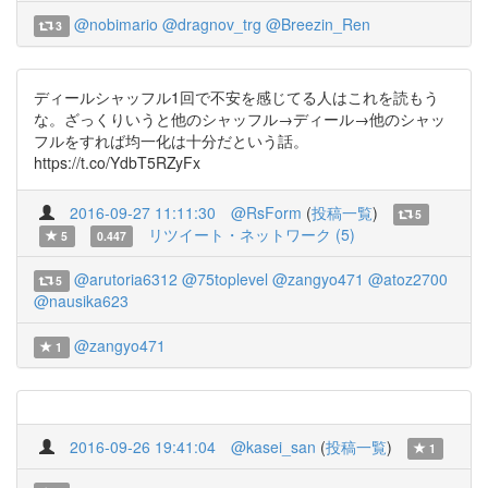
@nobimario
@dragnov_trg
@Breezin_Ren
3
ディールシャッフル1回で不安を感じてる人はこれを読もう
な。ざっくりいうと他のシャッフル→ディール→他のシャッ
フルをすれば均一化は十分だという話。
https://t.co/YdbT5RZyFx
2016-09-27 11:11:30
@RsForm
(
投稿一覧
)
5
リツイート・ネットワーク (5)
5
0.447
@arutoria6312
@75toplevel
@zangyo471
@atoz2700
5
@nausika623
@zangyo471
1
2016-09-26 19:41:04
@kasei_san
(
投稿一覧
)
1