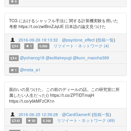
0
TCG におけるシャッフル手法に 関する計算機実験を用いた
考察 https://t.co/zwIBmZJqUE 日本語の論文見つけた
2016-09-26 19:13:32
@psyclone_effect
(
投稿一覧
)
リツイート・ネットワーク (4)
4
1
0.000
@yohancg18
@solitaireyugi
@kuro_maccha389
4
@meta_a1
1
面白いの見つけた。この前のディールの話。この研究室に所
属したい人生だった() https://t.co/ZPTlDTmajH
https://t.co/y6kMFzCK1n
2016-06-25 12:39:28
@CardGamerK
(
投稿一覧
)
リツイート・ネットワーク (49)
42
50
0.168