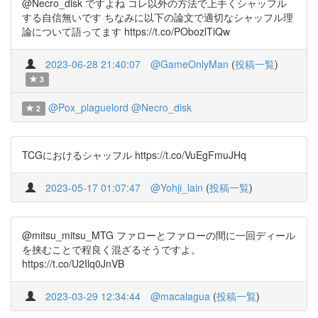
@Necro_disk ですよね コレ以外の方法で上手くシャッフル
する自信無いです ちなみに以下の論文で適切なシャッフル理
論について語ってます https://t.co/PObozlTiQw
2023-06-28 21:40:07
@GameOnlyMan
(
投稿一覧
)
3
@Pox_plaguelord
@Necro_disk
2
TCGにおけるシャッフル https://t.co/VuEgFmuJHq
2023-05-17 01:07:47
@Yohji_lain
(
投稿一覧
)
@mitsu_mitsu_MTG ファローとファローの間に一回ディール
を挟むことで程良く混ざるそうですよ。
https://t.co/U2Ilq0JnVB
2023-03-29 12:34:44
@macalagua
(
投稿一覧
)