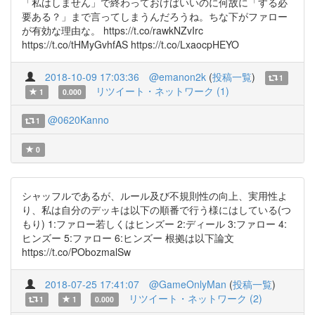
「私はしません」で終わっておけばいいのに何故に「する必
要ある？」まで言ってしまうんだろうね。ちな下がファロー
が有効な理由な。 https://t.co/rawkNZvIrc
https://t.co/tHMyGvhfAS https://t.co/LxaocpHEYO
2018-10-09 17:03:36
@emanon2k
(
投稿一覧
)
1
リツイート・ネットワーク (1)
1
0.000
@0620Kanno
1
0
シャッフルであるが、ルール及び不規則性の向上、実用性よ
り、私は自分のデッキは以下の順番で行う様にはしている(つ
もり) 1:ファロー若しくはヒンズー 2:ディール 3:ファロー 4:
ヒンズー 5:ファロー 6:ヒンズー 根拠は以下論文
https://t.co/PObozmalSw
2018-07-25 17:41:07
@GameOnlyMan
(
投稿一覧
)
リツイート・ネットワーク (2)
1
1
0.000