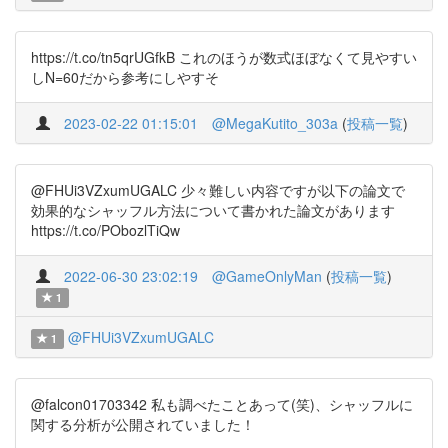
https://t.co/tn5qrUGfkB これのほうが数式ほぼなくて見やすい
しN=60だから参考にしやすそ
2023-02-22 01:15:01
@MegaKutito_303a
(
投稿一覧
)
@FHUi3VZxumUGALC 少々難しい内容ですが以下の論文で
効果的なシャッフル方法について書かれた論文があります
https://t.co/PObozlTiQw
2022-06-30 23:02:19
@GameOnlyMan
(
投稿一覧
)
1
@FHUi3VZxumUGALC
1
@falcon01703342 私も調べたことあって(笑)、シャッフルに
関する分析が公開されていました！