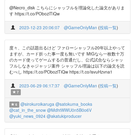
@Necro_disk こちらにシャッフルを理論化した論文がありま
す https://t.co/PObozlTiQw
2023-12-23 20:06:07
@GameOnlyMan
(
投稿一覧
)
度々、この話題出るけど ファローシャッフル20年以上やって
ますが、カード折った事一度も無いです MtGなら一枚数十万
のカード使ってゲームするの普通だし、公式試合ならシャッ
フルしなきゃジャッジ案件 シャッフル理論は以下の論文を読
むべし https://t.co/PObozlTiQw https://t.co/isvuHzvna1
2023-06-29 06:17:37
@GameOnlyMan
(
投稿一覧
)
7
@sirokuroikaruga
@satokuma_books
6
@cat_in_the_snow
@MdhtWWU0n5B0o6V
@yuki_news_0924
@akatukiproducer