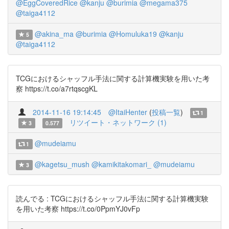
@EggCoveredRice
@kanju
@burimia
@megama375
@taiga4112
@akina_ma
@burimia
@Homuluka19
@kanju
5
@taiga4112
TCGにおけるシャッフル手法に関する計算機実験を用いた考
察 https://t.co/a7rtqscgKL
2014-11-16 19:14:45
@ItaiHenter
(
投稿一覧
)
1
リツイート・ネットワーク (1)
3
0.577
@mudeiamu
1
@kagetsu_mush
@kamikitakomari_
@mudeiamu
3
読んでる : TCGにおけるシャッフル手法に関する計算機実験
を用いた考察 https://t.co/0PpmYJ0vFp