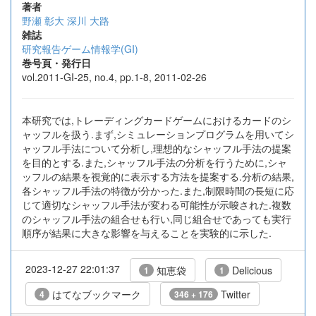
著者
野瀬 彰大
深川 大路
雑誌
研究報告ゲーム情報学(GI)
巻号頁・発行日
vol.2011-GI-25, no.4, pp.1-8, 2011-02-26
本研究では,トレーディングカードゲームにおけるカードのシ
ャッフルを扱う.まず,シミュレーションプログラムを用いてシ
ャッフル手法について分析し,理想的なシャッフル手法の提案
を目的とする.また,シャッフル手法の分析を行うために,シャ
ッフルの結果を視覚的に表示する方法を提案する.分析の結果,
各シャッフル手法の特徴が分かった.また,制限時間の長短に応
じて適切なシャッフル手法が変わる可能性が示唆された.複数
のシャッフル手法の組合せも行い,同じ組合せであっても実行
順序が結果に大きな影響を与えることを実験的に示した.
2023-12-27 22:01:37
知恵袋
Delicious
1
1
はてなブックマーク
Twitter
4
346 + 176