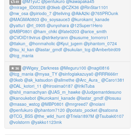
@M1yuC
@penfukuro
@kawapaka45
49
@mirage_ID00328
@3keb
@CZK36
@RinStar1101
@nw_osa
@piriodo_7
@teilving
@AikA2ki
@765PROunk
@MAGMA0803
@o_soysauce3
@kurokami_kanade
@yattu1
@rt_0905
@unyohara
@12Super1Hero
@MBP0801
@ham_chiki
@fate0203
@arice_smith
@CVOID19virus
@striketyrann
@susume_tomorro1
@ttakun_
@honmaholic
@Kyui_jugem
@phantom_0724
@tsu_ki_kan
@lastar_gmdf
@sukulan_tcg
@Amberbird09
@tcg_mania
@Wigey_Darkness
@Meguru100
@nagi0816
36
@tcg_mania
@myaa_TY
@sinfogiakazuya0
@RRR666rr
@3keb
@ak_katsudon
@allmethe
@Arc_Aura_
@Caro1381
@DAL_kotori_11
@hirosima0187
@IrikiTuba
@ishii_mamachyan
@JAS_m_hawke
@Judgemantdesuno
@kanoukebot
@kurokami_kanade
@lastar_gmdf
@losusu
@masao_wstcg
@MBP0801
@mrgreed7
@noiani
@penfukuro
@phantom7120
@potato_pocket
@satoxna
@TCG_BSS
@the_wild_hunt
@Triela1897M
@Tsubaki0107
@volstorm
@yakko1123mk