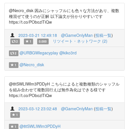
@Necro_disk 因みにシャッフルにも色々な方法があり、複数
種混ぜて使うのが正解 以下論文が分かりやすいです
https://t.co/PObozlTiQw
2023-03-21 12:49:18
@GameOnlyMan
(
投稿一覧
)
リツイート・ネットワーク (2)
2
1
0.000
@URBGWlegacyplay
@kiko3rd
2
@Necro_disk
1
@8tSWLIWlm3PDDyH こちらによると複数種類のシャッフル
を組み合わせて複数回行えば無作為化はできる様です
https://t.co/PObozlTiQw
2023-03-12 23:02:48
@GameOnlyMan
(
投稿一覧
)
1
@8tSWLIWlm3PDDyH
1