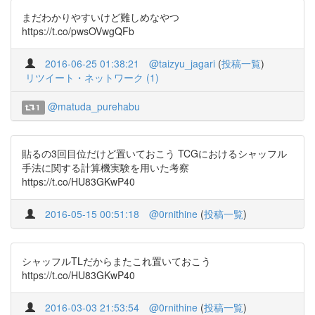
まだわかりやすいけど難しめなやつ
https://t.co/pwsOVwgQFb
2016-06-25 01:38:21
@taizyu_jagari
(
投稿一覧
)
リツイート・ネットワーク (1)
@matuda_purehabu
1
貼るの3回目位だけど置いておこう TCGにおけるシャッフル
手法に関する計算機実験を用いた考察
https://t.co/HU83GKwP40
2016-05-15 00:51:18
@0rnithine
(
投稿一覧
)
シャッフルTLだからまたこれ置いておこう
https://t.co/HU83GKwP40
2016-03-03 21:53:54
@0rnithine
(
投稿一覧
)