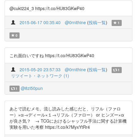
@cukt224_3 https://t.co/HU83GKwP40
2015-06-17 00:35:40
@0rnithine
(
投稿一覧
)
1
0
これ面白いですね https://t.co/HU83GKwP40
2015-05-20 23:57:33
@0rnithine
(
投稿一覧
)
1
リツイート・ネットワーク (1)
@8zi50pun
1
あとで読むメモ。流し読みした感じだと、リフル（ファロ
ー）×α→ディール×１→リフル（ファロー） or ヒンズー×α
が良さ気？ → TCGにおけるシャッフル手法に関する計算機
実験を用いた考察 https://t.co/k7MyxYtRr4