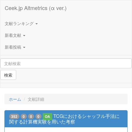
Ceek.jp Altmetrics (α ver.)
文献ランキング
新着文献
新着投稿
検索
ホーム
文献詳細
TCGにおけるシャッフル手法に
352
0
0
0
OA
関する計算機実験を用いた考察