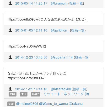
2015-05-14 11:20:17
@furamuni
(
投稿一覧
)
https://t.co/uIfu09vyvt こんな論文あんのかよ_(:3｣∠)_
2015-01-05 12:11:10
@garichon_
(
投稿一覧
)
https://t.co/NaD0RgVW12
2014-12-23 13:48:50
@supana1114
(
投稿一覧
)
なんかrtされ出したからリンク貼っとこ
https://t.co/CbiW5f3POw
2014-11-21 14:44:18
@KisaragiAki
(
投稿一覧
)
リツイート・ネットワーク (9)
8
5
0.447
@moimoi0306
@Wamu_to_wamu
@rakanu
9