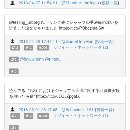
2018-04-27 11:54:21
@Thunder_meikyou
(
投稿一覧
)
@testing_urborg 以下リンク先にシャッフル手法毎の違いを
計算した論文がありました https://t.co/PObozmalSw
2018-04-26 17:43:11
@GameOnlyMan
(
投稿一覧
)
リツイート・ネットワーク (2)
2
2
0.000
@fuyukinnnn
@rintetu
2
0
読んでる: "TCG におけるシャッフル手法に関する計算機実験
を用いた考察" https://t.co/0EQJZpgafX
2018-03-01 23:17:48
@Schneider_TAT
(
投稿一覧
)
リツイート・ネットワーク (1)
1
2
0.000
1