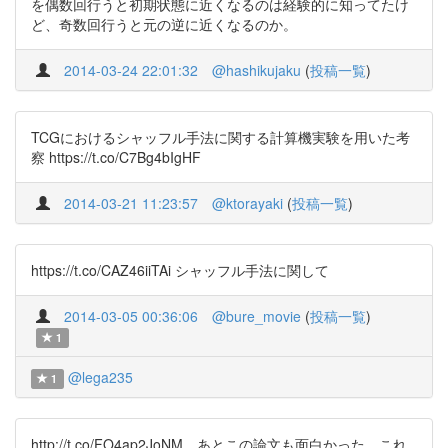
を偶数回行うと初期状態に近くなるのは経験的に知ってたけ
ど、奇数回行うと元の逆に近くなるのか。
2014-03-24 22:01:32
@hashikujaku
(
投稿一覧
)
TCGにおけるシャッフル手法に関する計算機実験を用いた考
察 https://t.co/C7Bg4bIgHF
2014-03-21 11:23:57
@ktorayaki
(
投稿一覧
)
https://t.co/CAZ46iiTAi シャッフル手法に関して
2014-03-05 00:36:06
@bure_movie
(
投稿一覧
)
1
@lega235
1
http://t.co/FO4ap2JoNM あとこの論文も面白かった。これ