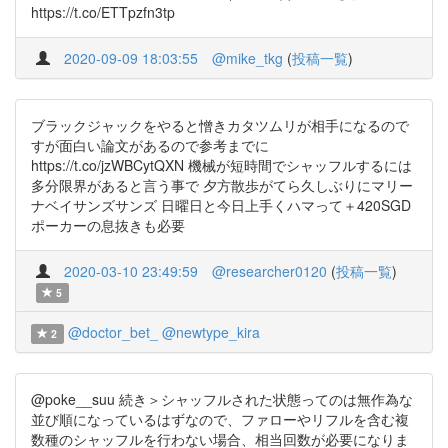
https://t.co/ETTpzfn3tp
2020-09-09 18:03:55
@mike_tkg
(
投稿一覧
)
ブラックジャックをやると憎きカタツムリが相手になるので
すが面白い論文があるので参考までに
https://t.co/jzWBCytQXN 機械が短時間でシャッフルするには
多分限界があると言う事で 夕方散歩がてら久しぶりにマリー
ナベイサンズサンズ 日曜日と今日上手くハマって＋420SGD
ポーカーの息抜きも必要
2020-03-10 23:49:59
@researcher0120
(
投稿一覧
)
5
@doctor_bet_
@newtype_kira
2
@poke__suu 続き＞シャッフルされた状態ってのは無作為な
並び順になっているはずなので、ファローやリフルを含む複
数種のシャッフルを行わない場合、相当回数が必要になりま