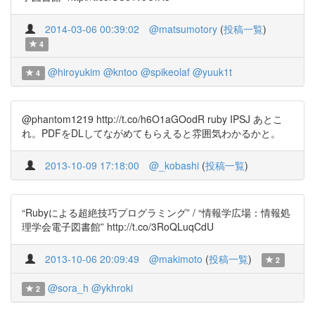
2014-03-06 00:39:02
@matsumotory
(
投稿一覧
)
4
@hiroyukim
@kntoo
@spikeolaf
@yuuk1t
4
@phantom1219 http://t.co/h6O1aGOodR ruby IPSJ あとこ
れ。PDFをDLしてながめてもらえると雰囲気わかるかと。
2013-10-09 17:18:00
@_kobashi
(
投稿一覧
)
“Rubyによる超絶技巧プログラミング” / “情報学広場：情報処
理学会電子図書館” http://t.co/3RoQLuqCdU
2013-10-06 20:09:49
@makimoto
(
投稿一覧
)
2
@sora_h
@ykhroki
2