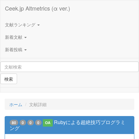
Ceek.jp Altmetrics (α ver.)
文献ランキング
新着文献
新着投稿
検索
ホーム
文献詳細
Rubyによる超絶技巧プログラミ
80
0
0
0
OA
ング