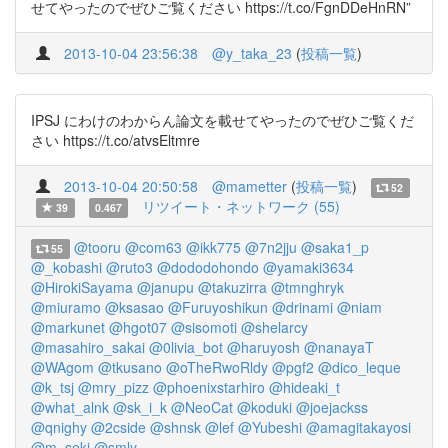
せてやったのでぜひご覧ください https://t.co/FgnDDeHnRN”
2013-10-04 23:56:38
@y_taka_23
(
投稿一覧
)
IPSJ にわけのわからん論文を載せてやったのでぜひご覧くだ
さい https://t.co/atvsEltmre
2013-10-04 20:50:58
@mametter
(
投稿一覧
)
52
リツイート・ネットワーク (55)
39
0.467
@tooru
@com63
@ikk775
@7n2jju
@saka1_p
55
@_kobashi
@ruto3
@dododohondo
@yamaki3634
@HirokiSayama
@janupu
@takuzirra
@tmnghryk
@miuramo
@ksasao
@Furuyoshikun
@drinami
@niam
@markunet
@hgot07
@sisomoti
@shelarcy
@masahiro_sakai
@0livia_bot
@haruyosh
@nanayaT
@WAgom
@tkusano
@oTheRwoRldy
@pgf2
@dico_leque
@k_tsj
@mry_pizz
@phoenixstarhiro
@hideaki_t
@what_alnk
@sk_i_k
@NeoCat
@koduki
@joejackss
@qnighy
@2cside
@shnsk
@lef
@Yubeshi
@amagitakayosi
@m_seki
@smly