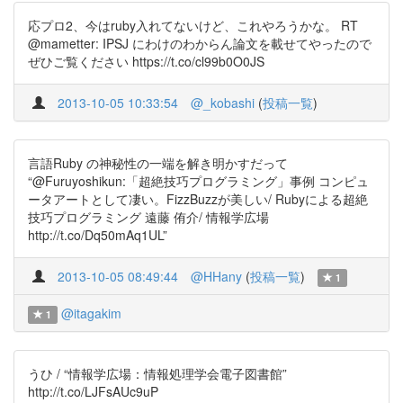
応プロ2、今はruby入れてないけど、これやろうかな。 RT
@mametter: IPSJ にわけのわからん論文を載せてやったので
ぜひご覧ください https://t.co/cl99b0O0JS
2013-10-05 10:33:54
@_kobashi
(
投稿一覧
)
言語Ruby の神秘性の一端を解き明かすだって
“@Furuyoshikun:「超絶技巧プログラミング」事例 コンピュ
ータアートとして凄い。FizzBuzzが美しい/ Rubyによる超絶
技巧プログラミング 遠藤 侑介/ 情報学広場
http://t.co/Dq50mAq1UL”
2013-10-05 08:49:44
@HHany
(
投稿一覧
)
1
@itagakim
1
うひ / “情報学広場：情報処理学会電子図書館”
http://t.co/LJFsAUc9uP