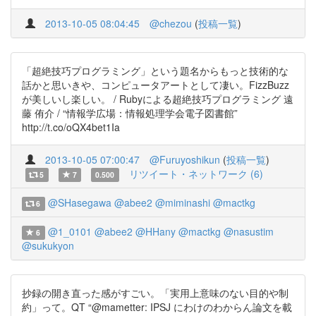
2013-10-05 08:04:45
@chezou
(
投稿一覧
)
「超絶技巧プログラミング」という題名からもっと技術的な
話かと思いきや、コンピュータアートとして凄い。FizzBuzz
が美しいし楽しい。 / Rubyによる超絶技巧プログラミング 遠
藤 侑介 / “情報学広場：情報処理学会電子図書館”
http://t.co/oQX4bet1Ia
2013-10-05 07:00:47
@Furuyoshikun
(
投稿一覧
)
リツイート・ネットワーク (6)
5
7
0.500
@SHasegawa
@abee2
@miminashi
@mactkg
6
@1_0101
@abee2
@HHany
@mactkg
@nasustim
6
@sukukyon
抄録の開き直った感がすごい。「実用上意味のない目的や制
約」って。QT “@mametter: IPSJ にわけのわからん論文を載