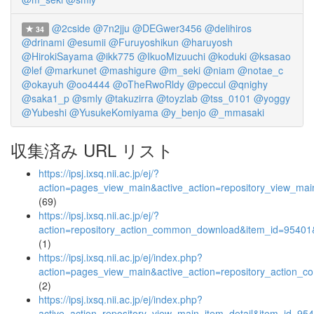
@2cside
@7n2jju
@DEGwer3456
@delihiros
34
@drinami
@esumii
@Furuyoshikun
@haruyosh
@HirokiSayama
@ikk775
@IkuoMizuuchi
@koduki
@ksasao
@lef
@markunet
@mashigure
@m_seki
@niam
@notae_c
@okayuh
@oo4444
@oTheRwoRldy
@peccul
@qnighy
@saka1_p
@smly
@takuzirra
@toyzlab
@tss_0101
@yoggy
@Yubeshi
@YusukeKomiyama
@y_benjo
@_mmasaki
収集済み URL リスト
https://ipsj.ixsq.nii.ac.jp/ej/?
action=pages_view_main&active_action=repository_view_ma
(69)
https://ipsj.ixsq.nii.ac.jp/ej/?
action=repository_action_common_download&item_id=95401&
(1)
https://ipsj.ixsq.nii.ac.jp/ej/index.php?
action=pages_view_main&active_action=repository_action_
(2)
https://ipsj.ixsq.nii.ac.jp/ej/index.php?
active_action=repository_view_main_item_detail&item_id=