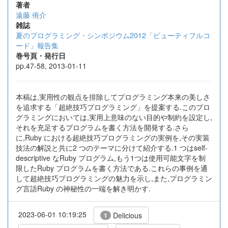
著者
遠藤 侑介
雑誌
夏のプログラミング・シンポジウム2012「ビューティフルコ
ード」報告集
巻号頁・発行日
pp.47-58, 2013-01-11
本稿は,実用性の観点を排除してプログラミング本来の美しさ
を追求する「超絶技巧プログラミング」を提案する.このプロ
グラミングにおいては,実用上意味のない目的や制約を設定し,
それを充足するプログラムを書く方法を開発する.さら
に,Ruby における超絶技巧プログラミングの実例を,その実装
技法の解説と共に2 つのテーマに分けて紹介する.1 つはself-
descriptive なRuby プログラム,もう1つは使用可能文字を制
限したRuby プログラムを書く方法である.これらの事例を通
して超絶技巧プログラミングの魅力を示し,また,プログラミン
グ言語Ruby の神秘性の一端を解き明かす.
2023-06-01 10:19:25
Delicious
1