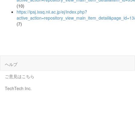
(10)
https://ipsj.ixsq.nii.ac.jp/ej/index.php?
active_action=repository_view_main_item_detail&page_id=
(7)
ヘルプ
ご意見はこちら
TechTech Inc.