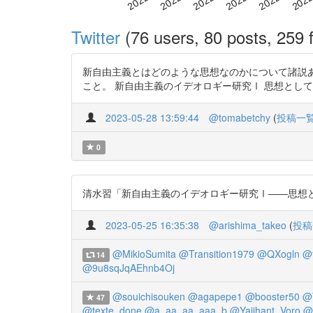
Twitter
(76 users, 80 posts, 259 f
新自由主義とはどのような思想なのかについて諸説
こと。 新自由主義のイデオロギー研究Ⅰ 思想としての新自由主義の系譜
2023-05-28 13:59:44
@tomabetchy
(
投稿一
0
清水習「新自由主義のイデオロギー研究Ⅰ――思想としての新
2023-05-25 16:35:38
@arishima_takeo
(
投稿
@MikioSumita
@Transition1979
@QXogln
@
14
@9u8sqJqAEhnb4Oj
@souichisouken
@agapepe1
@booster50
@T
47
@texte_done
@a_aa_aa_aaa_b
@Yaijhant_Voro
@