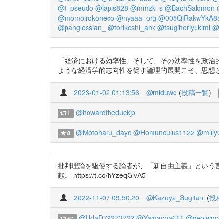
@t_pseudo
@lapis828
@mmzk_s
@BachSalomon
@momoirokoneco
@nyaaa_org
@005QiRakwYkA8
@panglossian_
@torikoshi_anx
@tsugihoriyukimi
@
「経済における効率性、そして、その効率性を政治
ような経済学的志向性を促す論理的展開こそ、思想としての新自由
2023-01-02 01:13:56
@miduwo
(
投稿一覧
)
@howardtheduckjp
1
@Motoharu_dayo
@Homunculus1122
@mlily
8
批判理論を駆使する論者が、「新自由主義」という
献。 https://t.co/hYzeqGlvA5
2022-11-07 09:50:20
@Kazuya_Sugitani
(
投
@UdaD79273722
@Yamacha611
@geolwqc
57