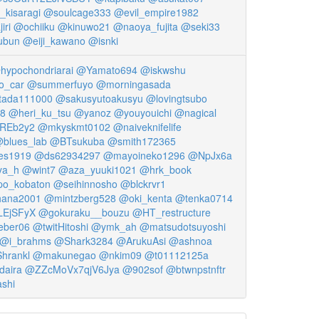
kisaragi
@soulcage333
@evil_empire1982
iri
@ochiiku
@kinuwo21
@naoya_fujita
@seki33
ubun
@eiji_kawano
@isnki
hypochondriarai
@Yamato694
@iskwshu
o_car
@summerfuyo
@morningasada
tada111000
@sakusyutoakusyu
@lovingtsubo
8
@heri_ku_tsu
@yanoz
@youyouichi
@nagical
REb2y2
@mkyskmt0102
@naiveknifelife
blues_lab
@BTsukuba
@smith172365
es1919
@ds62934297
@mayoineko1296
@NpJx6a
ya_h
@wint7
@aza_yuuki1021
@hrk_book
o_kobaton
@seihinnosho
@blckrvr1
hana2001
@mintzberg528
@oki_kenta
@tenka0714
LEjSFyX
@gokuraku__bouzu
@HT_restructure
eber06
@twitHitoshi
@ymk_ah
@matsudotsuyoshi
@i_brahms
@Shark3284
@ArukuAsi
@ashnoa
hrankl
@makunegao
@nkim09
@t01112125a
aira
@ZZcMoVx7qjV6Jya
@902sof
@btwnpstnftr
shi