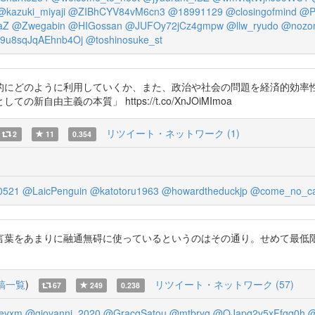
@kazuki_miyaji
@ZIBhCYV84vM6cn3
@18991129
@closingofmind
@P
aZ
@Zwegabin
@HIGossan
@JUFOy72jCz4gmpw
@llw_ryudo
@nozo
9u8sqJqAEhnb4Oj
@toshinosuke_st
的にどのように利用していくか、また、政治や社会の問題を経済的効率
主義の本質」 https://t.co/XnJOiMImoa
リツイート・ネットワーク (1)
2
11
0.354
0521
@LaicPenguin
@katotoru1963
@howardtheduckjp
@come_no_c
言葉をあまりに融通無碍に使っているというのはその通り。せめて最低
稿一覧
)
リツイート・ネットワーク (57)
67
249
0.238
eyxm
@giovanni_2020
@GracqSatou
@mtbryg
@QJapq2v5xFfgq0h
@