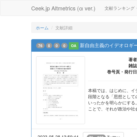
Ceek.jp Altmetrics (α ver.)
文献ランキング
ホーム
文献詳細
新自由主義のイデオロギー
76
0
0
0
OA
著者
雑誌
巻号頁・発行日
本稿では、はじめに、イ
段階となる「思想として
いったかを明らかにする
ことで、それが政治や社
2023-05-28 13:59:44