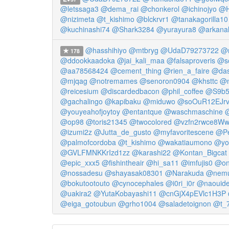
@letssaga3
@dema_rai
@chonkerol
@ichinojyo
@H
@nizimeta
@t_kishimo
@blckrvr1
@tanakagorilla10
@kuchinashi74
@Shark3284
@yurayura8
@arkana
@hasshihiyo
@mtbryg
@UdaD79273722
@m
178
@ddookkaadoka
@jai_kali_maa
@falsaproveris
@s
@aa78568424
@cement_thing
@rien_a_faire
@das
@mjqag
@notremames
@senoron0904
@khsttc
@n
@reicesium
@discardedbacon
@phil_coffee
@S9b5
@gachalingo
@kapibaku
@miduwo
@soOuR12EJr
@youyeahofjoytoy
@entantque
@waschmaschine
@
@op98
@toris21345
@twocolored
@vzfn2rwce8W
@izumi2z
@Jutta_de_gusto
@myfavoritescene
@Pe
@palmofcordoba
@t_kishimo
@wakatiaumono
@yo
@GVLFMNKKrIzd1zz
@karashi22
@Kontan_Bigcat
@epic_xxx5
@fishintheair
@hi_sa11
@imfujis0
@on
@nossadesu
@shayasak08301
@Narakuda
@nemu
@bokutootouto
@cynocephales
@i0ri_i0r
@naouid
@uakira2
@YutaKobayashi11
@cnGjX4pEVlc1H3P
@eiga_gotoubun
@grho1004
@saladetoignon
@t_