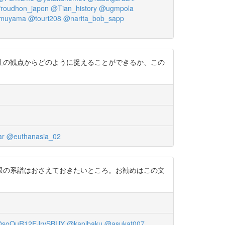
roudhon_japon
@Tian_history
@ugmpola
muyama
@touri208
@narita_bob_sapp
性の観点からどのように捉えることができるか、この
ar
@euthanasia_02
限の系譜はおさえておきたいところ。お勧めはこの文
soOuR12EJrvSBUY
@kapibaku
@asukat007