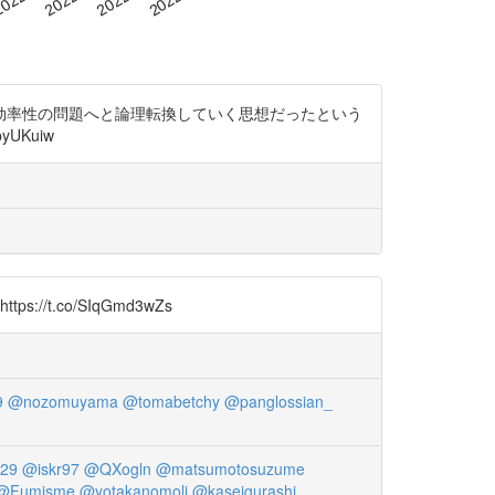
効率性の問題へと論理転換していく思想だったという
yUKuiw
.co/SIqGmd3wZs
9
@nozomuyama
@tomabetchy
@panglossian_
29
@iskr97
@QXogln
@matsumotosuzume
@Fumisme
@yotakanomoli
@kaseigurashi