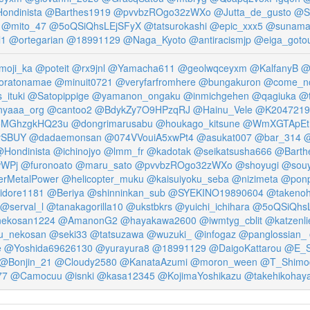
ondinista
@Barthes1919
@pvvbzROgo32zWXo
@Jutta_de_gusto
@S_
@mito_47
@5oQSiQhsLEjSFyX
@tatsurokashi
@epic_xxx5
@sunamaj
l1
@ortegarian
@18991129
@Naga_Kyoto
@antiracismjp
@eiga_goto
oji_ka
@poteit
@rx9jnl
@Yamacha611
@geolwqceyxm
@KalfanyB
@
oratonamae
@minuit0721
@veryfarfromhere
@bungakuron
@come_n
_ituki
@Satopippige
@yamanon_ongaku
@inmichgehen
@qagiuka
@
yaaa_org
@cantoo2
@BdykZy7O9HPzqRJ
@Hainu_Vele
@K2047219
MGhzgkHQ23u
@dongrimarusabu
@houkago_kitsune
@WmXGTApEt
vSBUY
@dadaemonsan
@074VVouiA5xwPt4
@asukat007
@bar_314
@
Hondinista
@ichinojyo
@lmm_fr
@kadotak
@seikatsusha666
@Barth
wWPj
@furonoato
@maru_sato
@pvvbzROgo32zWXo
@shoyugi
@sou
rMetalPower
@helicopter_muku
@kaisuiyoku_seba
@nizimeta
@ponp
idore1181
@Beriya
@shinninkan_sub
@SYEKINO19890604
@takeno
@serval_l
@tanakagorilla10
@ukstbkrs
@yuichi_ichihara
@5oQSiQhs
ekosan1224
@AmanonG2
@hayakawa2600
@iwmtyg_cblit
@katzenli
_nekosan
@seki33
@tatsuzawa
@wuzuki_
@infogaz
@panglossian_
e
@Yoshida69626130
@yurayura8
@18991129
@DaigoKattarou
@E_S
@Bonjin_21
@Cloudy2580
@KanataAzumi
@moron_ween
@T_Shimod
77
@Camocuu
@isnki
@kasa12345
@KojimaYoshikazu
@takehikohaya