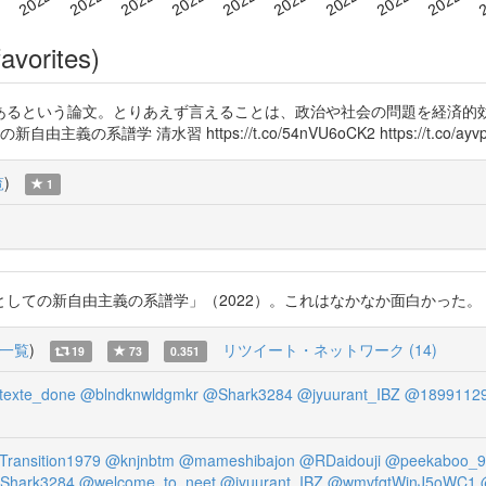
avorites)
あるという論文。とりあえず言えることは、政治や社会の問題を経済的
学 清水習 https://t.co/54nVU6oCK2 https://t.co/ayvp
覧
)
1
自由主義の系譜学」（2022）。これはなかなか面白かった。 https://t
一覧
)
リツイート・ネットワーク (14)
19
73
0.351
texte_done
@blndknwldgmkr
@Shark3284
@jyuurant_IBZ
@1899112
ransition1979
@knjnbtm
@mameshibajon
@RDaidouji
@peekaboo_9
Shark3284
@welcome_to_neet
@jyuurant_IBZ
@wmvfqtWjnJ5oWC1