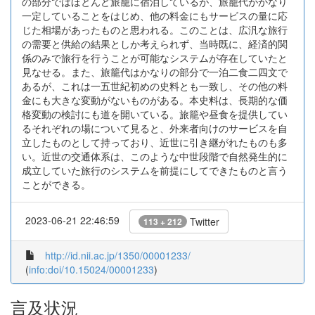
の部分ではほとんど旅籠に宿泊しているが、旅籠代がかなり
一定していることをはじめ、他の料金にもサービスの量に応
じた相場があったものと思われる。このことは、広汎な旅行
の需要と供給の結果としか考えられず、当時既に、経済的関
係のみで旅行を行うことが可能なシステムが存在していたと
見なせる。また、旅籠代はかなりの部分で一泊二食二四文で
あるが、これは一五世紀初めの史料とも一致し、その他の料
金にも大きな変動がないものがある。本史料は、長期的な価
格変動の検討にも道を開いている。旅籠や昼食を提供してい
るそれぞれの場について見ると、外来者向けのサービスを自
立したものとして持っており、近世に引き継がれたものも多
い。近世の交通体系は、このような中世段階で自然発生的に
成立していた旅行のシステムを前提にしてできたものと言う
ことができる。
2023-06-21 22:46:59
Twitter
113 + 212
http://id.nii.ac.jp/1350/00001233/
(
info:doi/10.15024/00001233
)
言及状況