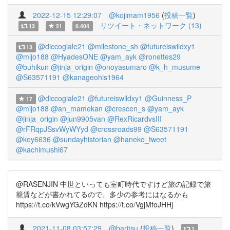
2022-12-15 12:29:07
@kojimam1956
(
投稿一覧
)
リツイート・ネットワーク (13)
13
21
0.404
@diccogiale21
@milestone_sh
@futureiswildxy1
13
@mijo188
@HyadesONE
@yam_ayk
@ronettes29
@buhikun
@jinja_origin
@onoyasumaro
@k_h_musume
@S63571191
@kanageohis1964
@diccogiale21
@futureiswildxy1
@Guinness_P
17
@mijo188
@an_mamekan
@crescen_s
@yam_ayk
@jinja_origin
@jun9905van
@RexRicardvsIII
@rFRqpJSsvWyWYyd
@crossroads99
@S63571191
@key6636
@sundayhistorian
@haneko_tweet
@kachimushi67
@RASENJIN 中世といっても室町時代ですけど旅の記録で旅
籠賃などが書かれてるので、多少の参考にはなるかも
https://t.co/kVwgYGZdKN https://t.co/VgjMfoJHHj
2021-11-08 03:57:29
@baritsu
(
投稿一覧
)
1