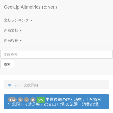
Ceek.jp Altmetrics (α ver.)
文献ランキング
新着文献
新着投稿
検索
ホーム
文献詳細
中世後期の旅と消費 : 『永禄六
113
0
0
0
OA
年北国下り遣足帳』の支出と場(3. 流通・消費の場)