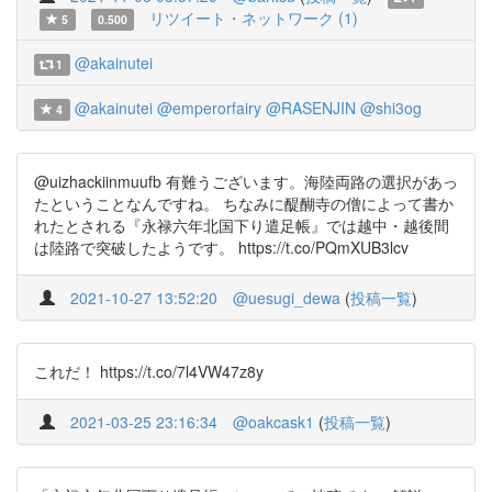
リツイート・ネットワーク (1)
5
0.500
@akainutei
1
@akainutei
@emperorfairy
@RASENJIN
@shi3og
4
@uizhackiinmuufb 有難うございます。海陸両路の選択があっ
たということなんですね。 ちなみに醍醐寺の僧によって書か
れたとされる『永禄六年北国下り遣足帳』では越中・越後間
は陸路で突破したようです。 https://t.co/PQmXUB3lcv
2021-10-27 13:52:20
@uesugi_dewa
(
投稿一覧
)
これだ！ https://t.co/7l4VW47z8y
2021-03-25 23:16:34
@oakcask1
(
投稿一覧
)