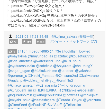
「永禄六年北国下り遣足帳」についての拙稿です。 解説：
https://t.co/Fvcvzg8G9y 全文と論文：
https://t.co/aw8kDACXgs 論文ＰＤＦ：
https://t.co/YdpxXWukQq 当初の山本光正氏との史料紹介：
https://t.co/wLoTJ0QRqE なお、三上喜孝さんの「落書き」の
本はこちら。 https://t.co/sDN84klbfm
2021-03-17 21:34:48
@kojima_sakura
(
投稿一覧
)
リツイート・ネットワーク (77)
73
156
0.313
@Tdr_moeguti4065
@_73e
@goldfish_bowled
77
@mayakima
@mayunoao_as
@azutak
@kousetsu7733
@zion_ametista
@waterseed_upd
@a_ri_no_ri
@syufutosousaku
@safefield
@Aoiyurara
@the_thingX
@sagan_ugan
@893kukurihime
@tanenori
@yakohsei
@pororon_s
@Hiroki_Yamada
@Ohtsune2nd
@kajiwarano
@rusianp
@kobiwa_net
@ryu_
@umihito311
@kinaco_ametani
@y2_naranja
@wind_dragon_u
@kurubushi_rm
@HEKIREKIKA_R
@hkanke
@ebelastin
@ogurarihoimin
@kanageohis1964
@nowmas
@mokujiki2
@miyabi_neko
@eastashigara
@Terada_Onyou
@yorozuna
@Ck88Seed
@sPuuNNRrS6kV02E
@TcHaruka