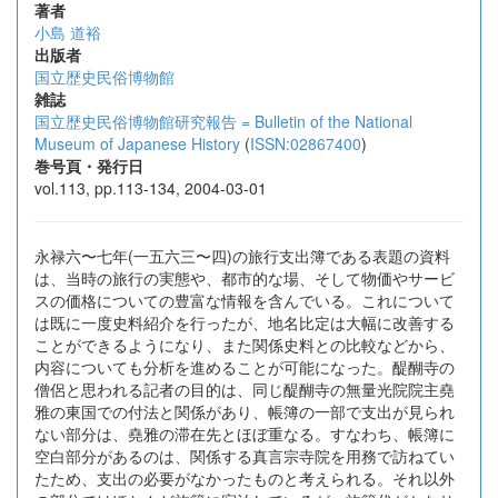
著者
小島 道裕
出版者
国立歴史民俗博物館
雑誌
国立歴史民俗博物館研究報告 = Bulletin of the National
Museum of Japanese History
(
ISSN:02867400
)
巻号頁・発行日
vol.113, pp.113-134, 2004-03-01
永禄六〜七年(一五六三〜四)の旅行支出簿である表題の資料
は、当時の旅行の実態や、都市的な場、そして物価やサービ
スの価格についての豊富な情報を含んでいる。これについて
は既に一度史料紹介を行ったが、地名比定は大幅に改善する
ことができるようになり、また関係史料との比較などから、
内容についても分析を進めることが可能になった。醍醐寺の
僧侶と思われる記者の目的は、同じ醍醐寺の無量光院院主堯
雅の東国での付法と関係があり、帳簿の一部で支出が見られ
ない部分は、堯雅の滞在先とほぼ重なる。すなわち、帳簿に
空白部分があるのは、関係する真言宗寺院を用務で訪ねてい
たため、支出の必要がなかったものと考えられる。それ以外