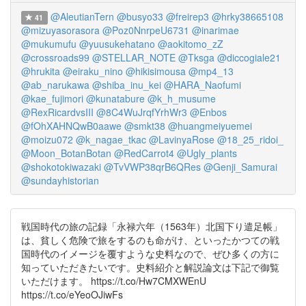
@AleutianTern
@busyo33
@freirep3
@hrky38665108
41
@mizuyasorasora
@Poz0NnrpeU6731
@inarimae
@mukumufu
@yuusukehatano
@aokitomo_zZ
@crossroads99
@STELLAR_NOTE
@Tksga
@diccogiale21
@hrukita
@eiraku_nino
@hikisimousa
@mp4_13
@ab_narukawa
@shiba_inu_kei
@HARA_Naofumi
@kae_fujimori
@kunatabure
@k_h_musume
@RexRicardvsIII
@8C4WuJrqfYrhWr3
@Enbos
@fOhXAHNQwB0aawe
@smkt38
@huangmeiyuemei
@moizu072
@k_nagae_tkac
@LavinyaRose
@18_25_ridoi_
@Moon_BotanBotan
@RedCarrot4
@Ugly_plants
@shokotokiwazaki
@TvVWP38qrB6QRes
@Genji_Samurai
@sundayhistorian
戦国時代の旅の記録「永禄六年（1563年）北国下り遣足帳」
は、貧しく危険で旅をするのも命がけ、といったかつての戦
国時代のイメージを覆すような史料なので、ぜひ多くの方に
知っていただきたいです。史料紹介と解説論文は下記で御覧
いただけます。 https://t.co/Hw7CMXWEnU
https://t.co/eYeoOJiwFs