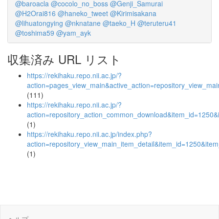
@baroacla
@cocolo_no_boss
@Genji_Samurai
@H2Orai816
@haneko_tweet
@Kirimisakana
@lihuatongying
@nknatane
@taeko_H
@teruteru41
@toshima59
@yam_ayk
収集済み URL リスト
https://rekihaku.repo.nii.ac.jp/?
action=pages_view_main&active_action=repository_view_ma
(111)
https://rekihaku.repo.nii.ac.jp/?
action=repository_action_common_download&item_id=1250&i
(1)
https://rekihaku.repo.nii.ac.jp/index.php?
action=repository_view_main_item_detail&item_id=1250&it
(1)
ヘルプ