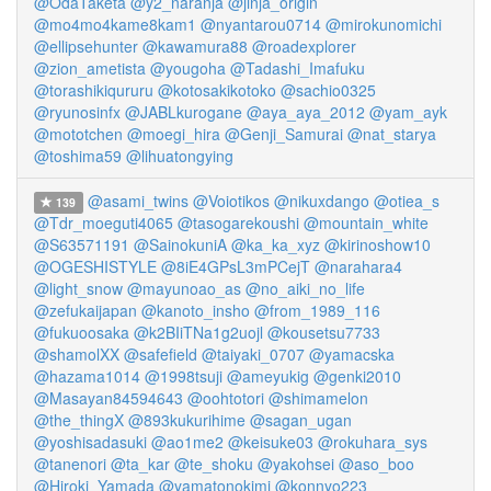
@OdaTaketa
@y2_naranja
@jinja_origin
@mo4mo4kame8kam1
@nyantarou0714
@mirokunomichi
@ellipsehunter
@kawamura88
@roadexplorer
@zion_ametista
@yougoha
@Tadashi_Imafuku
@torashikiqururu
@kotosakikotoko
@sachio0325
@ryunosinfx
@JABLkurogane
@aya_aya_2012
@yam_ayk
@mototchen
@moegi_hira
@Genji_Samurai
@nat_starya
@toshima59
@lihuatongying
@asami_twins
@Voiotikos
@nikuxdango
@otiea_s
139
@Tdr_moeguti4065
@tasogarekoushi
@mountain_white
@S63571191
@SainokuniA
@ka_ka_xyz
@kirinoshow10
@OGESHISTYLE
@8iE4GPsL3mPCejT
@narahara4
@light_snow
@mayunoao_as
@no_aiki_no_life
@zefukaijapan
@kanoto_insho
@from_1989_116
@fukuoosaka
@k2BIiTNa1g2uojl
@kousetsu7733
@shamolXX
@safefield
@taiyaki_0707
@yamacska
@hazama1014
@1998tsuji
@ameyukig
@genki2010
@Masayan84594643
@oohtotori
@shimamelon
@the_thingX
@893kukurihime
@sagan_ugan
@yoshisadasuki
@ao1me2
@keisuke03
@rokuhara_sys
@tanenori
@ta_kar
@te_shoku
@yakohsei
@aso_boo
@Hiroki_Yamada
@yamatonokimi
@konnyo223