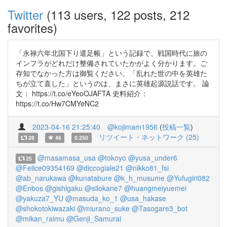
Twitter
(113 users, 122 posts, 212
favorites)
「永禄六年北国下り遣足帳」という記録で、戦国時代に旅の
インフラがどれだけ整備されていたかがよく分かります。ご
存知でなかった方は御覧ください。「乱れた世の中を英雄た
ちが立て直した」というのは、まさに英雄起源説話です。 論
文： https://t.co/eYeoOJAFTA 史料紹介：
https://t.co/Hw7CMYeNC2
2023-04-16 21:25:40
@kojimam1956
(
投稿一覧
)
リツイート・ネットワーク (25)
28
46
0.250
@masamasa_usa
@tokoyo
@yusa_under6
25
@Felice09354169
@diccogiale21
@nikko81_fsi
@ab_narukawa
@kunatabure
@k_h_musume
@Yufugiri082
@Enbos
@gishigaku
@silokane7
@huangmeiyuemei
@yakuza7_YU
@masuda_ko_1
@usa_hakase
@shokotokiwazaki
@miurano_suke
@Tasogare3_bot
@mikan_raimu
@Genji_Samurai