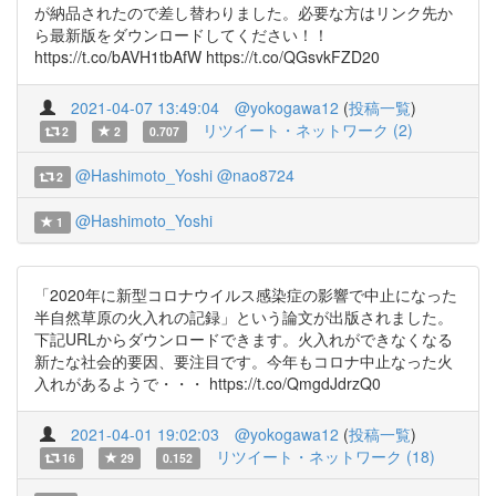
が納品されたので差し替わりました。必要な方はリンク先か
ら最新版をダウンロードしてください！！
https://t.co/bAVH1tbAfW https://t.co/QGsvkFZD20
2021-04-07 13:49:04
@yokogawa12
(
投稿一覧
)
リツイート・ネットワーク (2)
2
2
0.707
@Hashimoto_Yoshi
@nao8724
2
@Hashimoto_Yoshi
1
「2020年に新型コロナウイルス感染症の影響で中止になった
半自然草原の火入れの記録」という論文が出版されました。
下記URLからダウンロードできます。火入れができなくなる
新たな社会的要因、要注目です。今年もコロナ中止なった火
入れがあるようで・・・ https://t.co/QmgdJdrzQ0
2021-04-01 19:02:03
@yokogawa12
(
投稿一覧
)
リツイート・ネットワーク (18)
16
29
0.152