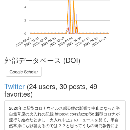
4
2
*
*
0
2021-04-22
2021-03-05
2021-03-23
2021-04-10
2021-04-28
2021-03-11
2021-03-29
2021-04-16
2021-03-17
2021-04-04
外部データベース (DOI)
Google Scholar
Twitter
(24 users, 30 posts, 49
favorites)
2020年に新型コロナウイルス感染症の影響で中止になった半
自然草原の火入れの記録 https://t.co/rzfuzxpf5c 新型コロナが
流行り始めたときに「火入れ中止」のニュースを見て、半自
然草原にも影響あるのでは？？と思ってうちの研究報告にま