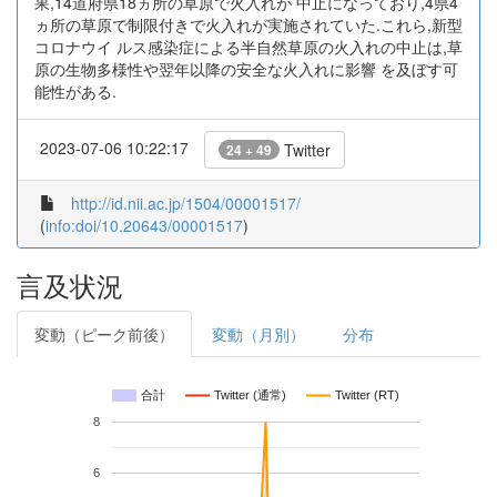
果,14道府県18ヵ所の草原で火入れが 中止になっており,4県4
ヵ所の草原で制限付きで火入れが実施されていた.これら,新型
コロナウイ ルス感染症による半自然草原の火入れの中止は,草
原の生物多様性や翌年以降の安全な火入れに影響 を及ぼす可
能性がある.
2023-07-06 10:22:17
Twitter
24 + 49
http://id.nii.ac.jp/1504/00001517/
(
info:doi/10.20643/00001517
)
言及状況
変動（ピーク前後）
変動（月別）
分布
合計
Twitter (通常)
Twitter (RT)
8
6