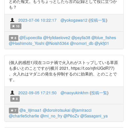
とめた報文。もうちょっとしたら古の記録として役に立つか
も？
2023-07-06 10:22:17
@yokogawa12
(
投稿一覧
)
10
@Eupoecilia
@Hylidaelove2
@psylla38
@blue_fishes
8
@Hashimoto_Yoshi
@Noish5364
@nomori_db
@ykfj01
(個人的感想1)現在コロナ禍で火入れがストップしている草原
も多いとのことですが(横川 2021, https://t.co/njfnUGdR77)
、火入れはマダニの発生を抑制するのに効果的、とのことで
す。
2022-09-05 17:21:50
@naoyukinkhm
(
投稿一覧
)
8
@a_iijimaa1
@doroirotsukai
@jamiracci
7
@charlie5charlie
@mi_no_fry
@P6oZv
@Sasagani_ya