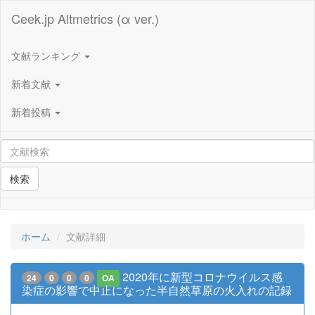
Ceek.jp Altmetrics (α ver.)
文献ランキング
新着文献
新着投稿
検索
ホーム
文献詳細
2020年に新型コロナウイルス感
24
0
0
0
OA
染症の影響で中止になった半自然草原の火入れの記録