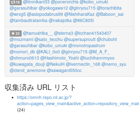
@tinmikani33
@ponerorchis
@kobo_umuki
18
@garasuhibar
@yokogawa12
@ginryou715
@torachibita
@wrxg5
@asiopodabrus99
@NishiharaKaz
@Baboon_sai
@tambaultratamba
@nakajotks
@86C805i
@tamushiba__
@sterna3
@icchan41543407
23
@mozmami
@sato_tecchu
@supersuproutt
@chuboht
@garasuhibar
@kobo_umuki
@monotropastrum
@nomori_db
@KALI_0o0
@ginryou715
@M_A_F_
@ohmuro0613
@Hashimoto_Yoshi
@tuchihannmyoo
@kuwagata_douji
@NekuiH
@ivermectin_168
@nemo_syu
@ziend_anemone
@sawagani550cc
収集済み URL リスト
https://omnh.repo.nii.ac.jp/?
action=pages_view_main&active_action=repository_view_ma
(24)