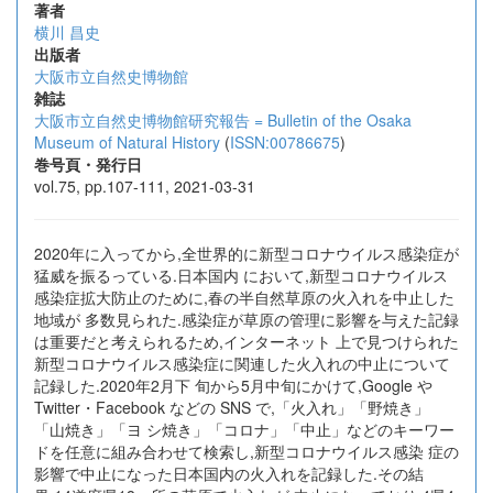
著者
横川 昌史
出版者
大阪市立自然史博物館
雑誌
大阪市立自然史博物館研究報告 = Bulletin of the Osaka
Museum of Natural History
(
ISSN:00786675
)
巻号頁・発行日
vol.75, pp.107-111, 2021-03-31
2020年に入ってから,全世界的に新型コロナウイルス感染症が
猛威を振るっている.日本国内 において,新型コロナウイルス
感染症拡大防止のために,春の半自然草原の火入れを中止した
地域が 多数見られた.感染症が草原の管理に影響を与えた記録
は重要だと考えられるため,インターネット 上で見つけられた
新型コロナウイルス感染症に関連した火入れの中止について
記録した.2020年2月下 旬から5月中旬にかけて,Google や
Twitter・Facebook などの SNS で,「火入れ」「野焼き」
「山焼き」「ヨ シ焼き」「コロナ」「中止」などのキーワー
ドを任意に組み合わせて検索し,新型コロナウイルス感染 症の
影響で中止になった日本国内の火入れを記録した.その結