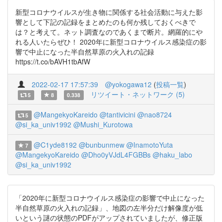
新型コロナウイルスが生き物に関係する社会活動に与えた影
響として下記の記録をまとめたのも何か残しておくべきで
は？と考えて。ネット調査なのであくまで断片。網羅的にや
れる人いたらぜひ！ 2020年に新型コロナウイルス感染症の影
響で中止になった半自然草原の火入れの記録
https://t.co/bAVH1tbAfW
2022-02-17 17:57:39
@yokogawa12
(
投稿一覧
)
リツイート・ネットワーク (5)
5
8
0.338
@MangekyoKareido
@tantivicini
@nao8724
5
@si_ka_univ1992
@Mushi_Kurotowa
@C1yde8192
@bunbunmew
@InamotoYuta
7
@MangekyoKareido
@Dho0yVJdL4FGBBs
@haku_labo
@si_ka_univ1992
「2020年に新型コロナウイルス感染症の影響で中止になった
半自然草原の火入れの記録」、地図の左半分だけ解像度が低
いという謎の状態のPDFがアップされていましたが、修正版