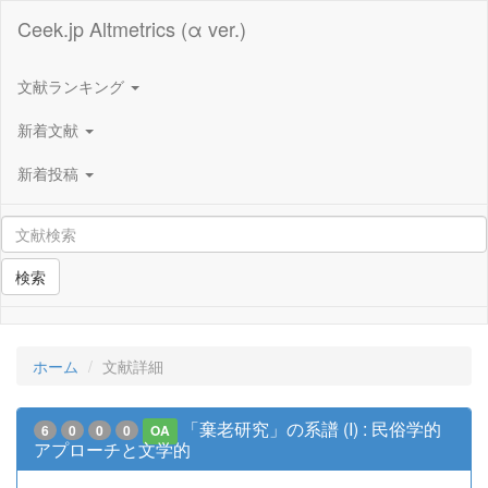
Ceek.jp Altmetrics (α ver.)
文献ランキング
新着文献
新着投稿
検索
ホーム
文献詳細
「棄老研究」の系譜 (I) : 民俗学的
6
0
0
0
OA
アプローチと文学的