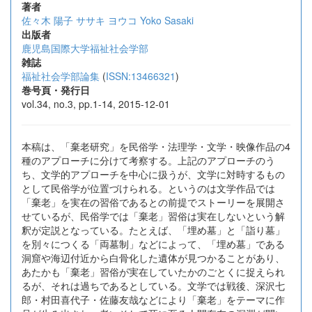
著者
佐々木 陽子
ササキ ヨウコ
Yoko Sasaki
出版者
鹿児島国際大学福祉社会学部
雑誌
福祉社会学部論集
(
ISSN:13466321
)
巻号頁・発行日
vol.34, no.3, pp.1-14, 2015-12-01
本稿は、「棄老研究」を民俗学・法理学・文学・映像作品の4
種のアプローチに分けて考察する。上記のアプローチのう
ち、文学的アプローチを中心に扱うが、文学に対時するもの
として民俗学が位置づけられる。というのは文学作品では
「棄老」を実在の習俗であるとの前提でストーリーを展開さ
せているが、民俗学では「棄老」習俗は実在しないという解
釈が定説となっている。たとえば、「埋め墓」と「詣り墓」
を別々につくる「両墓制」などによって、「埋め墓」である
洞窟や海辺付近から白骨化した遺体が見つかることがあり、
あたかも「棄老」習俗が実在していたかのごとくに捉えられ
るが、それは過ちであるとしている。文学では戦後、深沢七
郎・村田喜代子・佐藤友哉などにより「棄老」をテーマに作