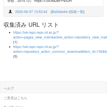
学部、2015.12） https://t.co/AAJBFP4zDH
2020-06-07 13:53:42
@a24isobe
(
投稿一覧
)
収集済み URL リスト
https://iuk-repo.repo.nii.ac.jp/?
action=pages_view_main&active_action=repository_view_ma
(1)
https://iuk-repo.repo.nii.ac.jp/?
action=repository_action_common_download&item_id=736&it
(5)
ヘルプ
ご意見はこちら