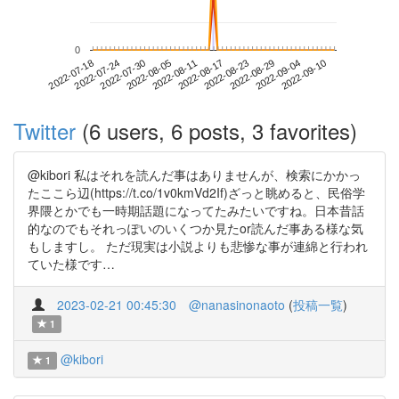
0
2022-09-04
2022-07-18
2022-08-05
2022-08-23
2022-09-10
2022-07-24
2022-08-11
2022-08-29
2022-07-30
2022-08-17
Twitter
(6 users, 6 posts, 3 favorites)
@kibori 私はそれを読んだ事はありませんが、検索にかかっ
たここら辺(https://t.co/1v0kmVd2If)ざっと眺めると、民俗学
界隈とかでも一時期話題になってたみたいですね。日本昔話
的なのでもそれっぽいのいくつか見たor読んだ事ある様な気
もしますし。 ただ現実は小説よりも悲惨な事が連綿と行われ
ていた様です…
2023-02-21 00:45:30
@nanasinonaoto
(
投稿一覧
)
1
@kibori
1