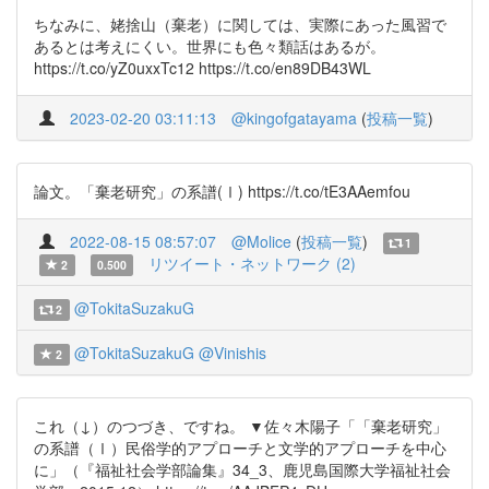
ちなみに、姥捨山（棄老）に関しては、実際にあった風習で
あるとは考えにくい。世界にも色々類話はあるが。
https://t.co/yZ0uxxTc12 https://t.co/en89DB43WL
2023-02-20 03:11:13
@kingofgatayama
(
投稿一覧
)
論文。「棄老研究」の系譜(Ⅰ) https://t.co/tE3AAemfou
2022-08-15 08:57:07
@Molice
(
投稿一覧
)
1
リツイート・ネットワーク (2)
2
0.500
@TokitaSuzakuG
2
@TokitaSuzakuG
@Vinishis
2
これ（↓）のつづき、ですね。 ▼佐々木陽子「「棄老研究」
の系譜（Ⅰ）民俗学的アプローチと文学的アプローチを中心
に」（『福祉社会学部論集』34_3、鹿児島国際大学福祉社会