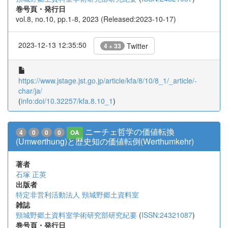
巻号頁・発行日
vol.8, no.10, pp.1-8, 2023 (Released:2023-10-17)
2023-12-13 12:35:50
Twitter
4 + 33
https://www.jstage.jst.go.jp/article/kfa/8/10/8_1/_article/-
char/ja/
(
info:doi/10.32257/kfa.8.10_1
)
ニーチェ哲学の価値転換
4
0
0
0
OA
(Umwerthung)と歴史知の価値転倒(Werthumkehr)
著者
石塚 正英
出版者
特定非営利活動法人 頸城野郷土資料室
雑誌
頸城野郷土資料室学術研究部研究紀要
(
ISSN:24321087
)
巻号頁・発行日