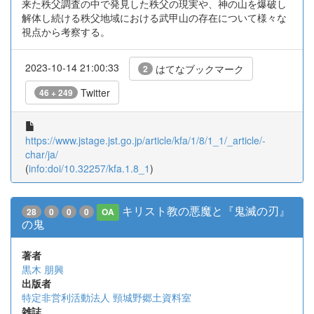
来た秩父調査の中で発見した秩父の現実や、神の山を爆破し
解体し続ける秩父地域における武甲山の存在について様々な
視点から考察する。
2023-10-14 21:00:33
はてなブックマーク
2
Twitter
46 + 249
https://www.jstage.jst.go.jp/article/kfa/1/8/1_1/_article/-
char/ja/
(
info:doi/10.32257/kfa.1.8_1
)
キリスト教の悪魔と『鬼滅の刃』
28
0
0
0
OA
の鬼
著者
黒木 朋興
出版者
特定非営利活動法人 頸城野郷土資料室
雑誌