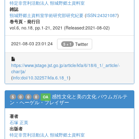
特定非営利活動法人 頸城野郷土資料室
雑誌
頸城野郷土資料室学術研究部研究紀要
(
ISSN:24321087
)
巻号頁・発行日
vol.6, no.18, pp.1-21, 2021 (Released:2021-08-02)
2021-08-03 23:01:24
Twitter
5 + 1
https://www.jstage.jst.go.jp/article/kfa/6/18/6_1/_article/-
char/ja/
(
info:doi/10.32257/kfa.6.18_1
)
感性文化と美の文化 バウムガルテ
5
0
0
0
OA
ン・ヘーゲル・フレイザー
著者
石塚 正英
出版者
特定非営利活動法人 頸城野郷土資料室