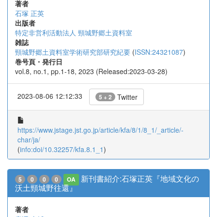
著者
石塚 正英
出版者
特定非営利活動法人 頸城野郷土資料室
雑誌
頸城野郷土資料室学術研究部研究紀要
(
ISSN:24321087
)
巻号頁・発行日
vol.8, no.1, pp.1-18, 2023 (Released:2023-03-28)
2023-08-06 12:12:33
Twitter
5 + 2
https://www.jstage.jst.go.jp/article/kfa/8/1/8_1/_article/-
char/ja/
(
info:doi/10.32257/kfa.8.1_1
)
新刊書紹介:石塚正英『地域文化の
5
0
0
0
OA
沃土頸城野往還』
著者