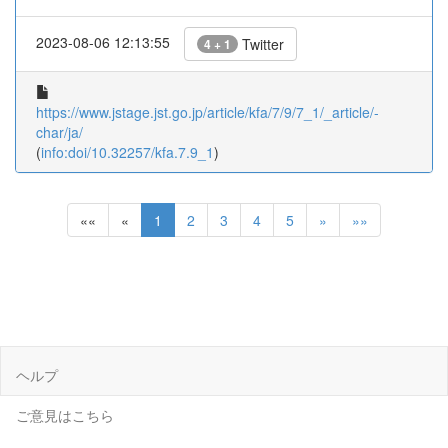
2023-08-06 12:13:55
Twitter
4 + 1
https://www.jstage.jst.go.jp/article/kfa/7/9/7_1/_article/-
char/ja/
(
info:doi/10.32257/kfa.7.9_1
)
««
«
1
2
3
4
5
»
»»
ヘルプ
ご意見はこちら