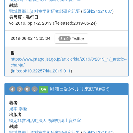
雑誌
頸城野郷土資料室学術研究部研究紀要
(
ISSN:24321087
)
巻号頁・発行日
vol.2019, pp.1-2, 2019 (Released:2019-05-24)
2019-06-02 13:25:04
Twitter
5 + 0
https://www.jstage.jst.go.jp/article/kfa/2019/0/2019_1/_article/-
char/ja/
(
info:doi/10.32257/kfa.2019.0_1
)
扇浦日記(ペルリ來航視察記)
4
0
0
0
OA
著者
湯本 泰隆
出版者
特定非営利活動法人 頸城野郷土資料室
雑誌
頸城野郷土資料室学術研究部研究紀要
(
ISSN:24321087
)