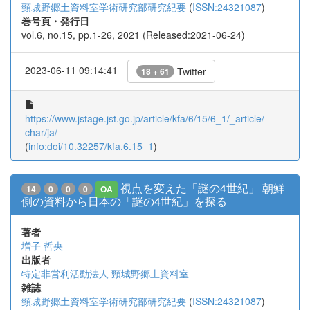
頸城野郷土資料室学術研究部研究紀要
(
ISSN:24321087
)
巻号頁・発行日
vol.6, no.15, pp.1-26, 2021 (Released:2021-06-24)
2023-06-11 09:14:41
Twitter
18 + 61
https://www.jstage.jst.go.jp/article/kfa/6/15/6_1/_article/-
char/ja/
(
info:doi/10.32257/kfa.6.15_1
)
視点を変えた「謎の4世紀」 朝鮮
14
0
0
0
OA
側の資料から日本の「謎の4世紀」を探る
著者
増子 哲央
出版者
特定非営利活動法人 頸城野郷土資料室
雑誌
頸城野郷土資料室学術研究部研究紀要
(
ISSN:24321087
)