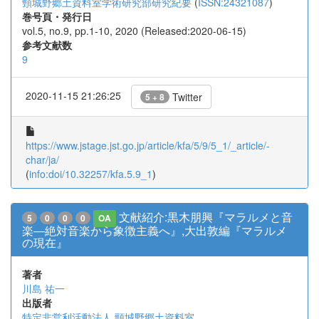
頸城野郷土資料室学術研究部研究紀要
(
ISSN:24321087
)
巻号頁・発行日
vol.5, no.9, pp.1-10, 2020 (Released:2020-06-15)
参考文献数
9
2020-11-15 21:26:25
Twitter
5 + 8
https://www.jstage.jst.go.jp/article/kfa/5/9/5_1/_article/-
char/ja/
(
info:doi/10.32257/kfa.5.9_1
)
文献紹介:黒木朋興『マラルメと音
5
0
0
0
OA
楽―絶対音楽から象徴主義へ』,大出敦編『マラルメ
の現在』
著者
川島 祐一
出版者
特定非営利活動法人 頸城野郷土資料室