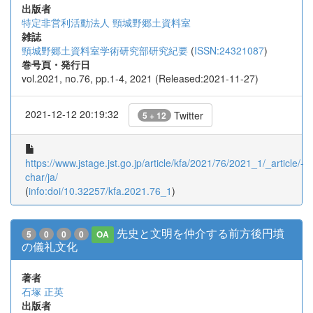
出版者
特定非営利活動法人 頸城野郷土資料室
雑誌
頸城野郷土資料室学術研究部研究紀要
(
ISSN:24321087
)
巻号頁・発行日
vol.2021, no.76, pp.1-4, 2021 (Released:2021-11-27)
2021-12-12 20:19:32
Twitter
5 + 12
https://www.jstage.jst.go.jp/article/kfa/2021/76/2021_1/_article/-
char/ja/
(
info:doi/10.32257/kfa.2021.76_1
)
先史と文明を仲介する前方後円墳
5
0
0
0
OA
の儀礼文化
著者
石塚 正英
出版者