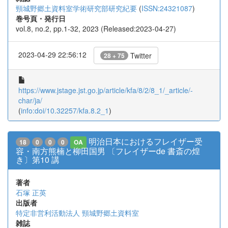
頸城野郷土資料室学術研究部研究紀要
(
ISSN:24321087
)
巻号頁・発行日
vol.8, no.2, pp.1-32, 2023 (Released:2023-04-27)
2023-04-29 22:56:12
Twitter
28 + 75
https://www.jstage.jst.go.jp/article/kfa/8/2/8_1/_article/-
char/ja/
(
info:doi/10.32257/kfa.8.2_1
)
明治日本におけるフレイザー受
18
0
0
0
OA
容・南方熊楠と柳田国男 〔フレイザーde 書斎の煌
き〕第10 講
著者
石塚 正英
出版者
特定非営利活動法人 頸城野郷土資料室
雑誌