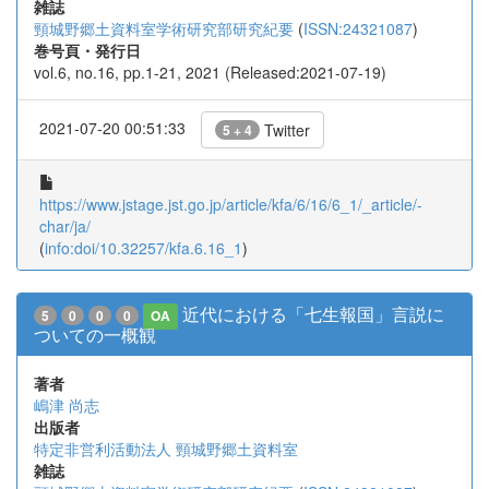
雑誌
頸城野郷土資料室学術研究部研究紀要
(
ISSN:24321087
)
巻号頁・発行日
vol.6, no.16, pp.1-21, 2021 (Released:2021-07-19)
2021-07-20 00:51:33
Twitter
5 + 4
https://www.jstage.jst.go.jp/article/kfa/6/16/6_1/_article/-
char/ja/
(
info:doi/10.32257/kfa.6.16_1
)
近代における「七生報国」言説に
5
0
0
0
OA
ついての一概観
著者
嶋津 尚志
出版者
特定非営利活動法人 頸城野郷土資料室
雑誌