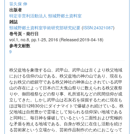
笹久保 伸
出版者
特定非営利活動法人 頸城野郷土資料室
雑誌
頸城野郷土資料室学術研究部研究紀要
(
ISSN:24321087
)
巻号頁・発行日
vol.1, no.8, pp.1-25, 2016 (Released:2019-04-18)
参考文献数
9
秩父盆地を象徴する山、武甲山。武甲山は古くより秩父地域
における信仰の山である。秩父盆地の神の山であり、現在も
なお秩父の総鎮守である秩父神社の神体山とされている武甲
山の存在によって日本の三大曳山祭りに数えられる秩父夜祭
りや、御田植祭などの祭り事、札所巡礼などの民間信仰が成
立してきた。しかし武甲山は石灰石を採掘するために現在も
ほぼ毎日12時30分にダイナマイトで爆破され続けている。秩
父地域は自然豊かで霊場として知られる信仰深い地域である
と同時に、毎日神を爆破しているという二面性および究極的
な矛盾を抱える地域である。自身が秩父に在住し活動を続け
る芸術家という立場から、芸術作品制作のためにおこなって