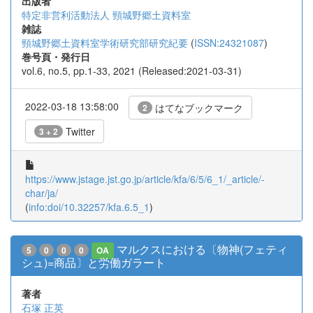
出版者
特定非営利活動法人 頸城野郷土資料室
雑誌
頸城野郷土資料室学術研究部研究紀要
(
ISSN:24321087
)
巻号頁・発行日
vol.6, no.5, pp.1-33, 2021 (Released:2021-03-31)
2022-03-18 13:58:00
はてなブックマーク
2
Twitter
3 + 2
https://www.jstage.jst.go.jp/article/kfa/6/5/6_1/_article/-
char/ja/
(
info:doi/10.32257/kfa.6.5_1
)
マルクスにおける〔物神(フェティ
5
0
0
0
OA
シュ)=商品〕と労働ガラート
著者
石塚 正英