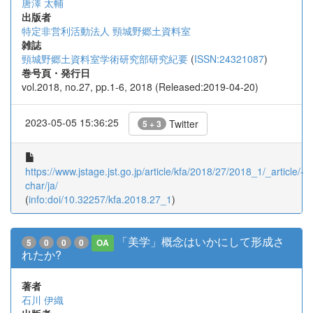
唐澤 太輔
出版者
特定非営利活動法人 頸城野郷土資料室
雑誌
頸城野郷土資料室学術研究部研究紀要
(
ISSN:24321087
)
巻号頁・発行日
vol.2018, no.27, pp.1-6, 2018 (Released:2019-04-20)
2023-05-05 15:36:25
Twitter
5 + 3
https://www.jstage.jst.go.jp/article/kfa/2018/27/2018_1/_article/-
char/ja/
(
info:doi/10.32257/kfa.2018.27_1
)
「美学」概念はいかにして形成さ
5
0
0
0
OA
れたか?
著者
石川 伊織