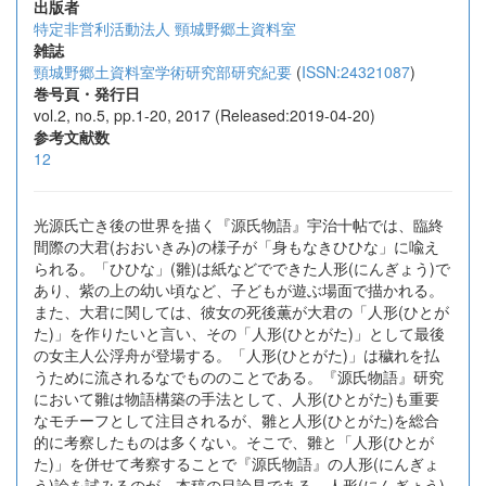
出版者
特定非営利活動法人 頸城野郷土資料室
雑誌
頸城野郷土資料室学術研究部研究紀要
(
ISSN:24321087
)
巻号頁・発行日
vol.2, no.5, pp.1-20, 2017 (Released:2019-04-20)
参考文献数
12
光源氏亡き後の世界を描く『源氏物語』宇治十帖では、臨終
間際の大君(おおいきみ)の様子が「身もなきひひな」に喩え
られる。「ひひな」(雛)は紙などでできた人形(にんぎょう)で
あり、紫の上の幼い頃など、子どもが遊ぶ場面で描かれる。
また、大君に関しては、彼女の死後薫が大君の「人形(ひとが
た)」を作りたいと言い、その「人形(ひとがた)」として最後
の女主人公浮舟が登場する。「人形(ひとがた)」は穢れを払
うために流されるなでもののことである。『源氏物語』研究
において雛は物語構築の手法として、人形(ひとがた)も重要
なモチーフとして注目されるが、雛と人形(ひとがた)を総合
的に考察したものは多くない。そこで、雛と「人形(ひとが
た)」を併せて考察することで『源氏物語』の人形(にんぎょ
う)論を試みるのが、本稿の目論見である。人形(にんぎょう)