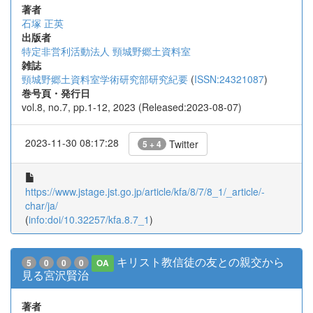
著者
石塚 正英
出版者
特定非営利活動法人 頸城野郷土資料室
雑誌
頸城野郷土資料室学術研究部研究紀要
(
ISSN:24321087
)
巻号頁・発行日
vol.8, no.7, pp.1-12, 2023 (Released:2023-08-07)
2023-11-30 08:17:28
Twitter
5 + 4
https://www.jstage.jst.go.jp/article/kfa/8/7/8_1/_article/-
char/ja/
(
info:doi/10.32257/kfa.8.7_1
)
キリスト教信徒の友との親交から
5
0
0
0
OA
見る宮沢賢治
著者