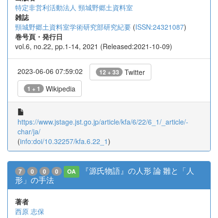
特定非営利活動法人 頸城野郷土資料室
雑誌
頸城野郷土資料室学術研究部研究紀要
(
ISSN:24321087
)
巻号頁・発行日
vol.6, no.22, pp.1-14, 2021 (Released:2021-10-09)
2023-06-06 07:59:02
Twitter
12 + 33
Wikipedia
1 + 1
https://www.jstage.jst.go.jp/article/kfa/6/22/6_1/_article/-
char/ja/
(
info:doi/10.32257/kfa.6.22_1
)
『源氏物語』の人形 論 雛と「人
7
0
0
0
OA
形」の手法
著者
西原 志保