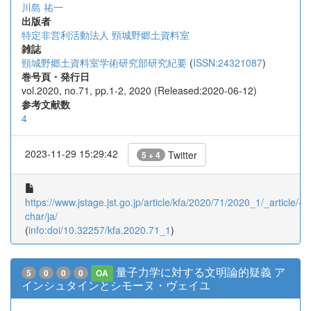
川島 祐一
出版者
特定非営利活動法人 頸城野郷土資料室
雑誌
頸城野郷土資料室学術研究部研究紀要
(
ISSN:24321087
)
巻号頁・発行日
vol.2020, no.71, pp.1-2, 2020 (Released:2020-06-12)
参考文献数
4
2023-11-29 15:29:42
Twitter
5 + 4
https://www.jstage.jst.go.jp/article/kfa/2020/71/2020_1/_article/-
char/ja/
(
info:doi/10.32257/kfa.2020.71_1
)
量子力学に対する文明論的疑義 ア
5
0
0
0
OA
インシュタインとシモーヌ・ヴェイユ