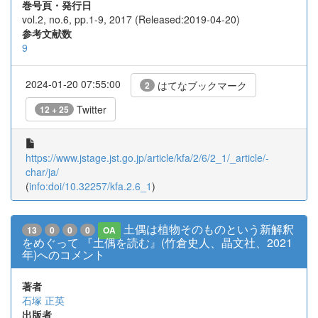
巻号頁・発行日
vol.2, no.6, pp.1-9, 2017 (Released:2019-04-20)
参考文献数
9
2024-01-20 07:55:00
はてなブックマーク
2
Twitter
12 + 25
https://www.jstage.jst.go.jp/article/kfa/2/6/2_1/_article/-
char/ja/
(
info:doi/10.32257/kfa.2.6_1
)
土偶は植物そのものという新解釈
13
0
0
0
OA
をめぐって 『土偶を読む』(竹倉史人、晶文社、2021
年)へのコメント
著者
石塚 正英
出版者