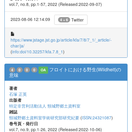
vol.7, no.8, pp.1-57, 2022 (Released:2022-09-07)
2023-08-06 12:14:09
Twitter
4 + 6
https://www.jstage.jst.go.jp/article/kfa/7/8/7_1/_article/-
char/ja/
(
info:doi/10.32257/kfa.7.8_1
)
フロイトにおける野生(Wildheit)の
4
0
0
0
OA
意味
著者
石塚 正英
出版者
特定非営利活動法人 頸城野郷土資料室
雑誌
頸城野郷土資料室学術研究部研究紀要
(
ISSN:24321087
)
巻号頁・発行日
vol.7, no.9, pp.1-26, 2022 (Released:2022-10-06)