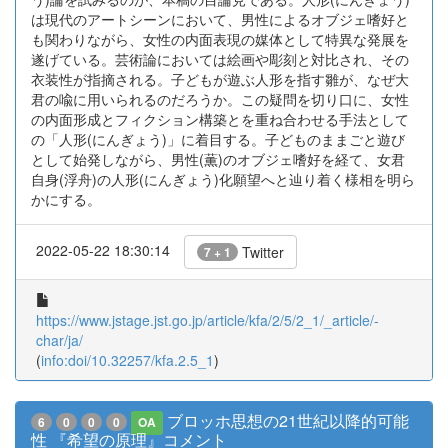
は現代のアートシーンにおいて、男性によるオブジェ嗜好と
も関わりながら、女性の内面表現の媒体として特異な発展を
遂げている。芸術論においては絵画や彫刻と対比され、その
衣装性が指摘される。子どもが遊ぶ人形を指す雛が、なぜ大
君の喩に用いられるのだろうか。この疑問を切り口に、女性
の内面形成とフィクション構築とを重ね合わせる手法として
の「人形(にんぎょう)」に着目する。子どものままごと遊び
として始発しながら、男性(薫)のオブジェ嗜好を経て、女君
自身(浮舟)の人形(にんぎょう)化願望へと辿り着く様相を明ら
かにする。
2022-05-22 18:30:14
Twitter
7 + 1
https://www.jstage.jst.go.jp/article/kfa/2/5/2_1/_article/-
char/ja/
(
info:doi/10.32257/kfa.2.5_1
)
ブロッホ思想の21世紀以降的可能
6
0
0
0
OA
性 『希望の原理』コメント