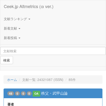
Ceek.jp Altmetrics (α ver.)
文献ランキング
新着文献
新着投稿
検索
ホーム
文献一覧: 24321087 (ISSN)
85件
秩父・武甲山論
48
0
0
0
OA
著者