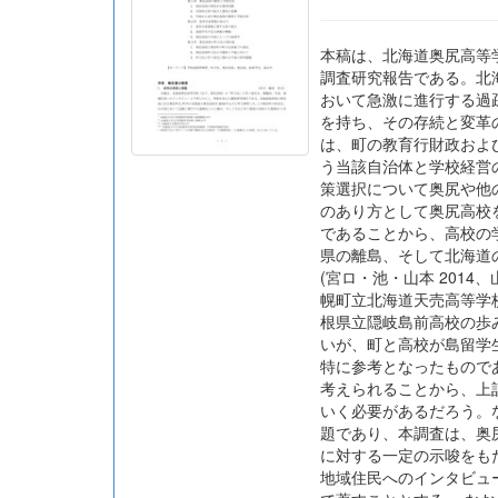
本稿は、北海道奥尻高等
調査研究報告である。北
おいて急激に進行する過
を持ち、その存続と変革
は、町の教育行財政およ
う当該自治体と学校経営
策選択について奥尻や他の事
のあり方として奥尻高校を
であることから、高校の
県の離島、そして北海道
(宮ロ・池・山本 201
幌町立北海道天売高等学校
根県立隠岐島前高校の歩
いが、町と高校が島留学
特に参考となったもので
考えられることから、上
いく必要があるだろう。
題であり、本調査は、奥
に対する一定の示唆をも
地域住民へのインタビュ