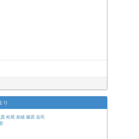
より
弘貴
松尾 奈緒
篠原 岳司
室