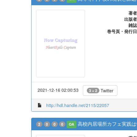
著者
出版者
雑誌
巻号頁・発行日
2021-12-16 02:00:53
Twitter
3 + 2
http://hdl.handle.net/2115/22057
高校内居場所カフェ実践は学
2
0
0
0
OA