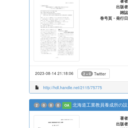
著者
出版者
雑誌
巻号頁・発行日
2023-08-14 21:18:06
Twitter
2 + 0
http://hdl.handle.net/2115/75775
北海道工業教員養成所の設
2
0
0
0
OA
著者
出版者