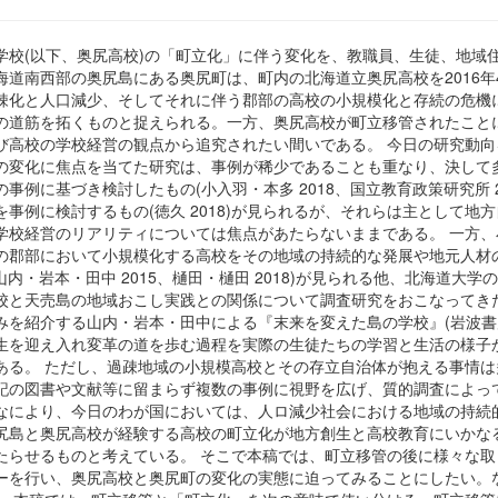
学校(以下、奥尻高校)の「町立化」に伴う変化を、教職員、生徒、地域
海道南西部の奥尻島にある奥尻町は、町内の北海道立奥尻高校を2016
疎化と人口減少、そしてそれに伴う郡部の高校の小規模化と存続の危機に
の道筋を拓くものと捉えられる。一方、奥尻高校が町立移管されたこと
び高校の学校経営の観点から追究されたい間いである。 今日の研究動
の変化に焦点を当てた研究は、事例が稀少であることも重なり、決して
例に基づき検討したもの(小入羽・本多 2018、国立教育政策研究所 20
事例に検討するもの(徳久 2018)が見られるが、それらは主として
学校経営のリアリティについては焦点があたらないままである。 一方
の郡部において小規模化する高校をその地域の持続的な発展や地元人材
4、山内・岩本・田中 2015、樋田・樋田 2018)が見られる他、北海道
と天売島の地域おこし実践との関係について調査研究をおこなってきた(
みを紹介する山内・岩本・田中による『末来を変えた島の学校』(岩波書店
生を迎え入れ変革の道を歩む過程を実際の生徒たちの学習と生活の様子
ある。 ただし、過疎地域の小規模高校とその存立自治体が抱える事情
記の図書や文献等に留まらず複数の事例に視野を広げ、質的調査によっ
なにより、今日のわが国においては、人ロ減少社会における地域の持続
尻島と奥尻高校が経験する高校の町立化が地方創生と高校教育にいかな
たらせるものと考えている。 そこで本稿では、町立移管の後に様々な
ーを行い、奥尻高校と奥尻町の変化の実態に迫ってみることにしたい。