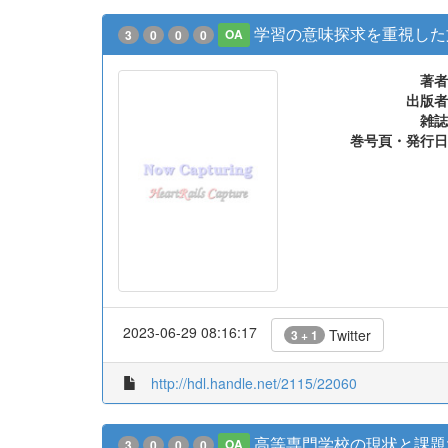
学習の意味探求を重視した文脈
3
0
0
0
OA
著者
出版者
雑誌
巻号頁・発行日
2023-06-29 08:16:17
Twitter
3 + 1
http://hdl.handle.net/2115/22060
高等専門学校の現状と課題
3
0
0
0
OA