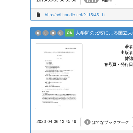
Twitter
15 + 3
http://hdl.handle.net/2115/45111
大学間の比較による国立大
8
0
0
0
OA
著者
出版者
雑誌
巻号頁・発行日
2023-04-06 13:45:49
はてなブックマーク
1