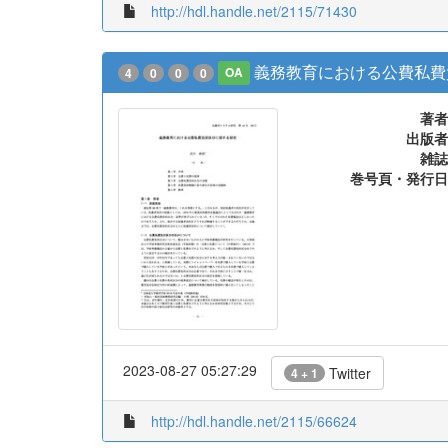
http://hdl.handle.net/2115/71430
義務教育における公費私費
4
0
0
0
OA
著者
出版者
雑誌
巻号頁・発行日
2023-08-27 05:27:29
Twitter
4 + 1
http://hdl.handle.net/2115/66624