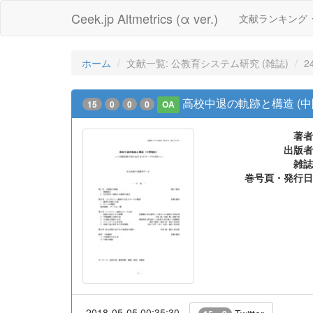
Ceek.jp Altmetrics (α ver.)
文献ランキング
ホーム
文献一覧: 公教育システム研究 (雑誌)
2
高校中退の軌跡と構造 (中
15
0
0
0
OA
著者
出版者
雑誌
巻号頁・発行日
2018-05-05 00:35:30