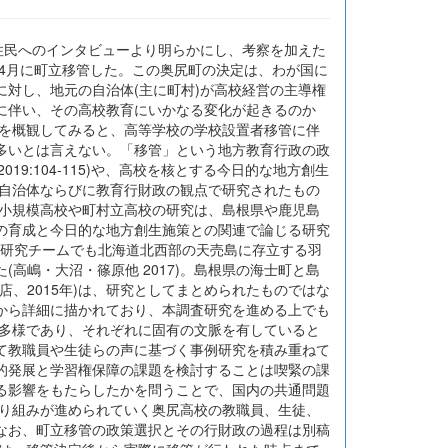
住民へのインタビューより明らかにし、考察を加えた
年4月に町立移管した。この奥尻町の決定は、わが国に
対し、地元の自治体(主に町村)が高校経営の主導権
に伴い、その高校教育にいかなる変化が起きるのか
向を概観してみると、高等学校の学校設置者移管に伴
多いとは言えない。「移管」という地方教育行政の政
19:104-115)や、高校を核とする今日的な地方創生
地方自治体ならびに教育行財政の観点で研究されたもの
、小規模高校や町村立高校の研究は、島根県や鹿児島
の育成と今日的な地方創生施策との関連で論じる研究
大学の研究チームでも北海道北西部の天売島に存立する羽
高嶋・大沼・篠原他 2017)。島根県の海士町と島
、2015年)は、研究としてまとめられたものではな
から詳細に描かれており、本調査研究を進める上でも
は多様であり、それぞれに固有の文脈を有していると
て教職員や生徒らの声に基づく事例研究を積み重ねて
的発展と学習権保障の課題を検討することは喫緊の課
る影響をもたらしたかを問うことで、国内の共通問題
取り組みが進められていく奥尻高校の教職員、生徒、
なお、町立移管の政策選択とその行財政の過程は別稿