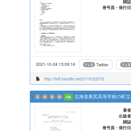
雑誌
巻号頁・発行日
2021-10-24 13:09:16
Twitter
1 + 5
1 + 2
http://hdl.handle.net/2115/22072
北海道奥尻高等学校の町立
2
0
0
0
OA
著者
出版者
雑誌
巻号頁・発行日