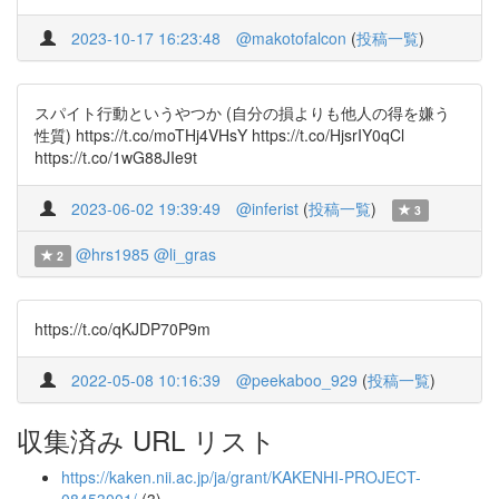
2023-10-17 16:23:48
@makotofalcon
(
投稿一覧
)
スパイト行動というやつか (自分の損よりも他人の得を嫌う
性質) https://t.co/moTHj4VHsY https://t.co/HjsrIY0qCl
https://t.co/1wG88JIe9t
2023-06-02 19:39:49
@inferist
(
投稿一覧
)
3
@hrs1985
@li_gras
2
https://t.co/qKJDP70P9m
2022-05-08 10:16:39
@peekaboo_929
(
投稿一覧
)
収集済み URL リスト
https://kaken.nii.ac.jp/ja/grant/KAKENHI-PROJECT-