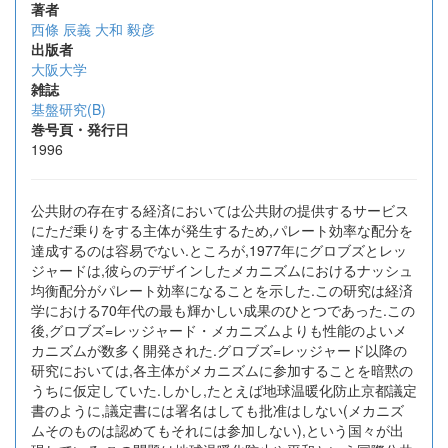
著者
西條 辰義
大和 毅彦
出版者
大阪大学
雑誌
基盤研究(B)
巻号頁・発行日
1996
公共財の存在する経済においては公共財の提供するサービス
にただ乗りをする主体が発生するため,パレート効率な配分を
達成するのは容易でない.ところが,1977年にグロブズとレッ
ジャードは,彼らのデザインしたメカニズムにおけるナッシュ
均衡配分がパレート効率になることを示した.この研究は経済
学における70年代の最も輝かしい成果のひとつであった.この
後,グロブズ=レッジャード・メカニズムよりも性能のよいメ
カニズムが数多く開発された.グロブズ=レッジャード以降の
研究においては,各主体がメカニズムに参加することを暗黙の
うちに仮定していた.しかし,たとえば地球温暖化防止京都議定
書のように,議定書には署名はしても批准はしない(メカニズ
ムそのものは認めてもそれには参加しない),という国々が出