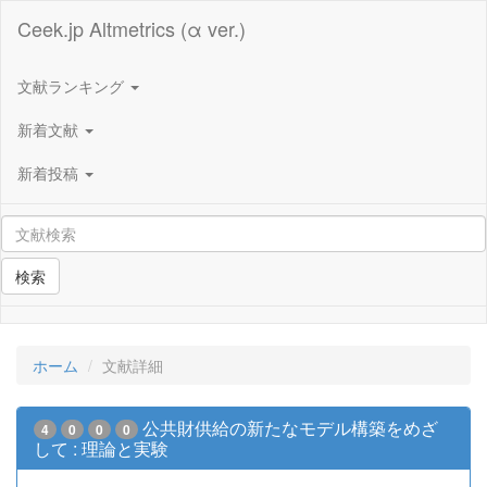
Ceek.jp Altmetrics (α ver.)
文献ランキング
新着文献
新着投稿
検索
ホーム
文献詳細
公共財供給の新たなモデル構築をめざ
4
0
0
0
して : 理論と実験