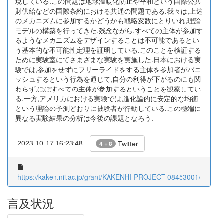
現している.この問題は地球温暖化防止や平和という国際公共
財供給などの国際条約における共通の問題である.我々は,上述
のメカニズムに参加するかどうかも戦略変数にとりいれ,理論
モデルの構築を行ってきた.残念ながら,すべての主体が参加す
るようなメカニズムをデザインすることは不可能であるとい
う基本的な不可能性定理を証明している.このことを検証する
ために実験室にてさまざまな実験を実施した.日本における実
験では,参加をせずにフリーライドをする主体を参加者がパニ
ッシュするという行為を通じて,自分の利得が下がるのにも関
わらず,ほぼすべての主体が参加するということを観察してい
る.一方,アメリカにおける実験では,進化論的に安定的な均衡
という理論の予測どおりに被験者が行動している.この極端に
異なる実験結果の分析は今後の課題となろう.
2023-10-17 16:23:48
Twitter
4 + 8
https://kaken.nii.ac.jp/grant/KAKENHI-PROJECT-08453001/
言及状況