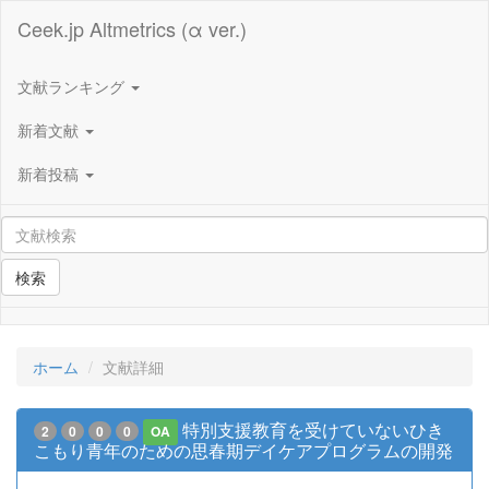
Ceek.jp Altmetrics (α ver.)
文献ランキング
新着文献
新着投稿
検索
ホーム
文献詳細
特別支援教育を受けていないひき
2
0
0
0
OA
こもり青年のための思春期デイケアプログラムの開発