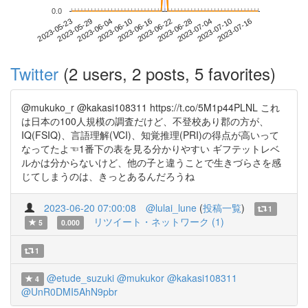
0.0
2023-07-10
2023-05-23
2023-06-10
2023-06-28
2023-07-16
2023-05-29
2023-06-16
2023-07-04
2023-06-04
2023-06-22
Twitter
(2 users, 2 posts, 5 favorites)
@mukuko_r @kakasi108311 https://t.co/5M1p44PLNL これ
は日本の100人規模の調査だけど、不登校あり郡の方が、
IQ(FSIQ)、言語理解(VCI)、知覚推理(PRI)の得点が高いって
なってたよ☜1番下の表を見る分かりやすい ギフテットレベ
ルかは分からないけど、他の子と違うことで生きづらさを感
じてしまうのは、きっとあるんだろうね
2023-06-20 07:00:08
@lulai_lune
(
投稿一覧
)
1
リツイート・ネットワーク (1)
5
0.000
1
@etude_suzuki
@mukukor
@kakasi108311
4
@UnR0DMI5AhN9pbr