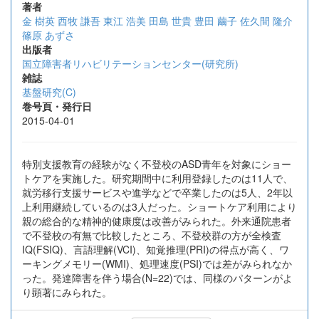
著者
金 樹英
西牧 謙吾
東江 浩美
田島 世貴
豊田 繭子
佐久間 隆介
篠原 あずさ
出版者
国立障害者リハビリテーションセンター(研究所)
雑誌
基盤研究(C)
巻号頁・発行日
2015-04-01
特別支援教育の経験がなく不登校のASD青年を対象にショー
トケアを実施した。研究期間中に利用登録したのは11人で、
就労移行支援サービスや進学などで卒業したのは5人、2年以
上利用継続しているのは3人だった。ショートケア利用により
親の総合的な精神的健康度は改善がみられた。外来通院患者
で不登校の有無で比較したところ、不登校群の方が全検査
IQ(FSIQ)、言語理解(VCI)、知覚推理(PRI)の得点が高く、ワ
ーキングメモリー(WMI)、処理速度(PSI)では差がみられなか
った。発達障害を伴う場合(N=22)では、同様のパターンがよ
り顕著にみられた。