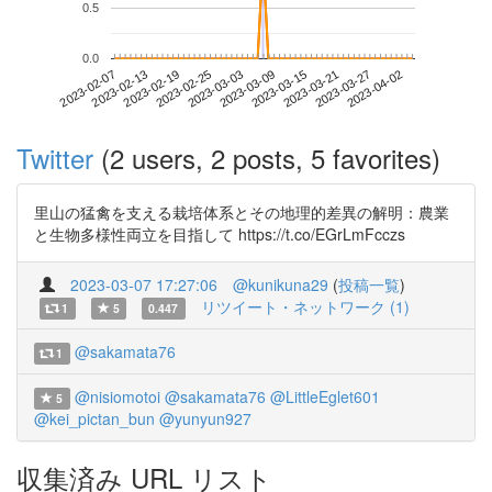
0.5
0.0
2023-03-27
2023-02-07
2023-02-25
2023-03-15
2023-04-02
2023-02-13
2023-03-03
2023-03-21
2023-02-19
2023-03-09
Twitter
(2 users, 2 posts, 5 favorites)
里山の猛禽を支える栽培体系とその地理的差異の解明：農業
と生物多様性両立を目指して https://t.co/EGrLmFcczs
2023-03-07 17:27:06
@kunikuna29
(
投稿一覧
)
リツイート・ネットワーク (1)
1
5
0.447
@sakamata76
1
@nisiomotoi
@sakamata76
@LittleEglet601
5
@kei_pictan_bun
@yunyun927
収集済み URL リスト