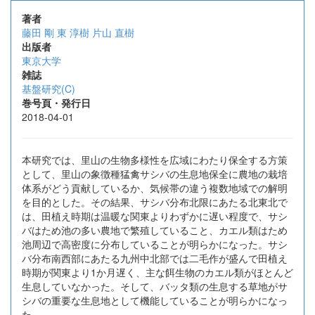
著者
藤田 剛
東 淳樹
片山 直樹
出版者
東京大学
雑誌
基盤研究(C)
巻号頁・発行日
2018-04-01
本研究では、里山の生物多様性を広域にわたり保全する方策
として、里山の象徴種猛禽サシバの生息地保全に農地の栽培
体系がどう貢献しているか、気候帯の違う複数地域での解明
を目的とした。その結果、サシバ分布北限にあたる北東北で
は、田植え時期は温暖な関東よりわずかに遅い程度で、サシ
バはため池の多い農地で繁殖していること、カエル類はため
池周辺で高密度に分布していることが明らかになった。サシ
バ分布南西部にあたる九州中北部では二毛作が盛んで田植え
時期が関東より1か月遅く、主な餌生物のカエル類がほとんど
生息していなかった。そして、バッタ類の生息する草地がサ
シバの重要な生息地として機能していることが明らかになっ
た。