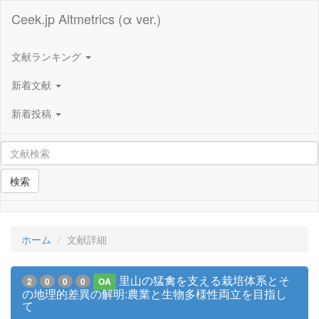
Ceek.jp Altmetrics (α ver.)
文献ランキング
新着文献
新着投稿
検索
ホーム
文献詳細
里山の猛禽を支える栽培体系とそ
2
0
0
0
OA
の地理的差異の解明:農業と生物多様性両立を目指し
て