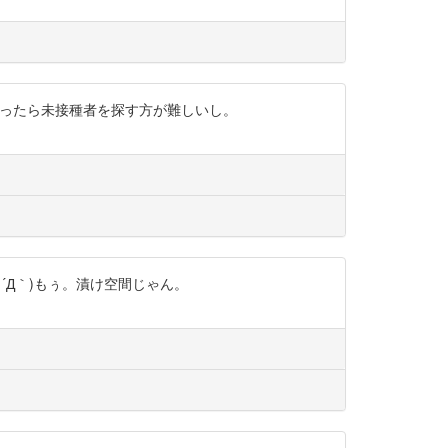
切らなかったら未接種者を探す方が難しいし。
´Д｀)もぅ。漬け空間じゃん。