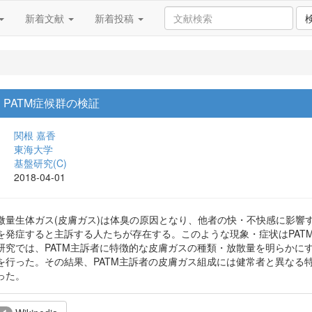
新着文献
新着投稿
PATM症候群の検証
関根 嘉香
東海大学
基盤研究(C)
2018-04-01
微量生体ガス(皮膚ガス)は体臭の原因となり、他者の快・不快感に影響
症すると主訴する人たちが存在する。このような現象・症状はPATM(People
研究では、PATM主訴者に特徴的な皮膚ガスの種類・放散量を明らかに
を行った。その結果、PATM主訴者の皮膚ガス組成には健常者と異なる
った。