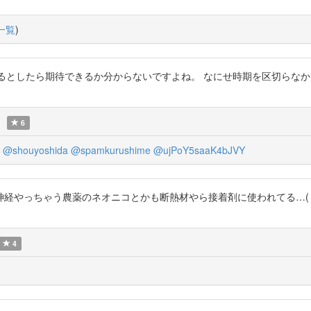
一覧
)
o この先も望んでいるとしたら期待できるか分からないですよね。 なにせ時期を区
6
@shouyoshida
@spamkurushime
@ujPoY5saaK4bJVY
経やっちゃう農薬のネオニコとかも断熱材やら接着剤に使われてる…( 
4