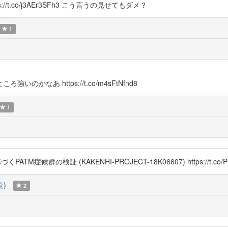
/t.co/j3AEr3SFh3 こう言うの見せてもダメ？
1
なあ https://t.co/m4sFtNfnd8
1
症候群の検証 (KAKENHI-PROJECT-18K06607) https://t.co/P
覧
)
2