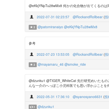
@eKkjYNpTu28wMx8 何かの化合物が出て
2022-07-31 02:23:57
@RockandRollbear
(
投
@patomiranaiyo
@eKkjYNpTu28wMx8
2
参考
2022-07-23 13:53:05
@RockandRollbear
(
投
@mayamaru_46
@smoke_ride
2
@dzunku1 @TIGER_WhiteCat 先行
んな一介のへっぽこ小児科医でも思い浮かぶことを何故やらぬ
2022-05-31 17:36:10
@syanosyano6631
(
投
@dzunku1
1