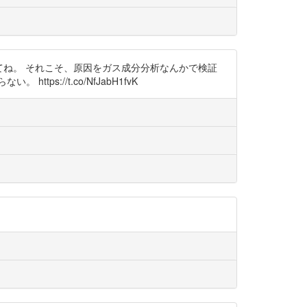
ましてね。 それこそ、原因をガス成分分析なんかで検証
://t.co/NfJabH1fvK