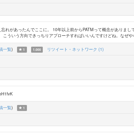
件で伝え忘れがあったんでここに。 10年以上前からPATMって概念があり
う方向できっちりアプローチすればいいんですけどね。なぜやらない。 https
稿一覧
)
リツイート・ネットワーク (1)
1
1.000
bH1fvK
稿一覧
)
1