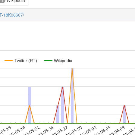
Wikipedia
+ 1
CT-18K06607/
Twitter (RT)
Wikipedia
2023-06-05
2023-06-08
2023-06
-05-15
2
2023-05-18
2023-05-21
2023-05-24
2023-05-27
2023-05-30
2023-06-02