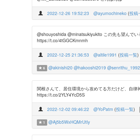
2022-12-26 19:52:23
@ayumochineko
(
投稿
@shouyoshida @minatsukiyukit
https://t.co/4tGGCKmnmh
2022-12-25 21:36:53
@altile1991
(
投稿一覧
)
@akinishi20
@hakooshi2019
@senrithu_1992
6
関根さんて、居住環境から攻めてる方だけど、自律神
https://t.co/2YLY4YcD5S
2022-12-02 09:46:22
@YoPatm
(
投稿一覧
)
@Aj5b5WxHQMrUtIy
1