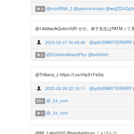
@modRNA_2
@patomiranaiyo
@wojZDUQg3o
4
@1A48wvlkQc6mVdR せや。弟子先生はPA
2023-02-27 00:49:48
@qdhtSWAY7EtRWRY
@DUd46nA5wy9Pfyn
@b4900d1
2
@Trilliana_z https://t.co/rHpS1FsGiy
2023-02-26 22:18:11
@qdhtSWAY7EtRWRY
@_24_com
1
@_24_com
1
@Mt_Lake2020 @sambadouro こんばんは