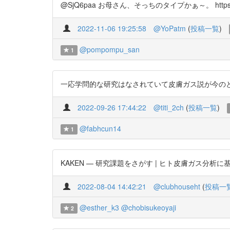
@SjQ6paa お母さん、そっちのタイプかぁ～。 https:/
2022-11-06 19:25:58
@YoPatm
(
投稿一覧
)
@pompompu_san
1
一応学問的な研究はなされていて皮膚ガス説が今のところ強いのか
2022-09-26 17:44:22
@titi_2ch
(
投稿一覧
)
@fabhcun14
1
KAKEN — 研究課題をさがす | ヒト皮膚ガス分析に基づくPATM
2022-08-04 14:42:21
@clubhouseht
(
投稿一
@esther_k3
@chobisukeoyaji
2