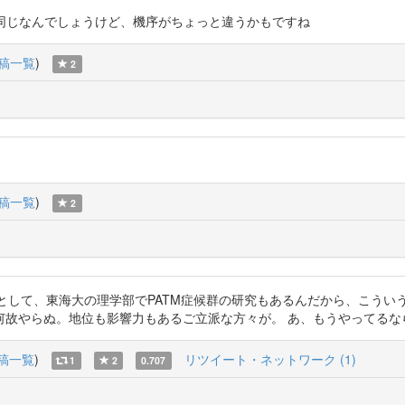
くるのは同じなんでしょうけど、機序がちょっと違うかもですね
稿一覧
)
2
稿一覧
)
2
研究めいたものとして、東海大の理学部でPATM症候群の研究もあるんだから、
。地位も影響力もあるご立派な方々が。 あ、もうやってるなら謝罪します。 ht
稿一覧
)
リツイート・ネットワーク (1)
1
2
0.707