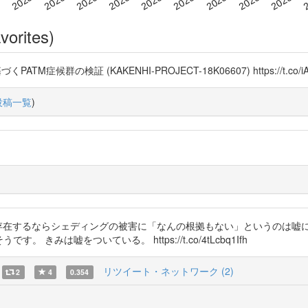
vorites)
候群の検証 (KAKENHI-PROJECT-18K06607) https://t.co/iAa
投稿一覧
)
体が存在するならシェディングの被害に「なんの根拠もない」というのは嘘
きみは嘘をついている。 https://t.co/4tLcbq1Ifh
リツイート・ネットワーク (2)
2
4
0.354