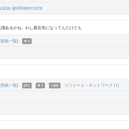
QOiir
@SYG89513378
TMって見識あるかね。わし最近気になってんだけども
(
投稿一覧
)
2
(
投稿一覧
)
リツイート・ネットワーク (1)
1
1
1.000