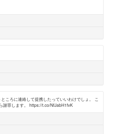
こういうところに連絡して提携したっていいわけでしょ。 こ
tps://t.co/NfJabH1fvK