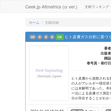
Ceek.jp Altmetrics (α ver.)
文献ランキング
ホーム
文献詳細
ヒト皮膚ガス分析に基づく
34
0
0
0
OA
著者
出版者
雑誌
巻号頁・発行日
ヒト皮膚から放散される
の人がアレルギー様症状を発
には未解明であった。本
ー法による皮膚ガス測定
分が存在することがわか
2024-01-02 18:21:53