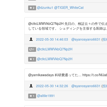
@dzunku1
@TIGER_WhiteCat
2
@c9cLMWVkbQ7Np2H 先日の、検証云々の
している領域です。 シェディングを主張する医師は、こうい
2022-05-30 14:46:03
@syanosyano6631
(
投
@c9cLMWVkbQ7Np2H
1
@c9cLMWVkbQ7Np2H
1
@yamikawadays 科研費通ってた… https://t.co/NfJa
2022-05-30 14:32:26
@syanosyano6631
(
投
@altile1991
1