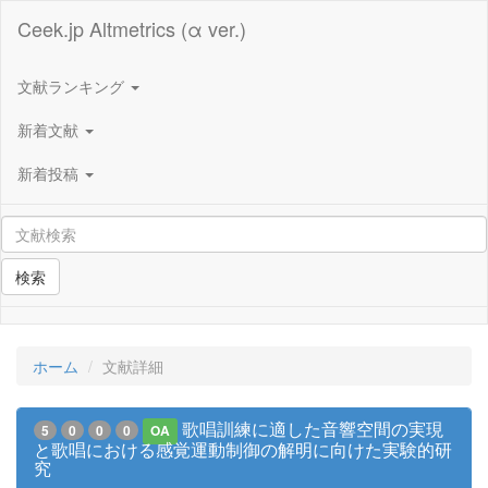
Ceek.jp Altmetrics (α ver.)
文献ランキング
新着文献
新着投稿
検索
ホーム
文献詳細
歌唱訓練に適した音響空間の実現
5
0
0
0
OA
と歌唱における感覚運動制御の解明に向けた実験的研
究