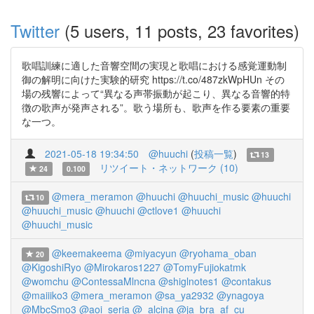
Twitter
(5 users, 11 posts, 23 favorites)
歌唱訓練に適した音響空間の実現と歌唱における感覚運動制
御の解明に向けた実験的研究 https://t.co/487zkWpHUn その
場の残響によって“異なる声帯振動が起こり、異なる音響的特
徴の歌声が発声される”。歌う場所も、歌声を作る要素の重要
な一つ。
2021-05-18 19:34:50
@huuchi
(
投稿一覧
)
13
リツイート・ネットワーク (10)
24
0.100
@mera_meramon
@huuchi
@huuchi_music
@huuchi
10
@huuchi_music
@huuchi
@ctlove1
@huuchi
@huuchi_music
@keemakeema
@miyacyun
@ryohama_oban
20
@KigoshiRyo
@Mirokaros1227
@TomyFujiokatmk
@womchu
@ContessaMlncna
@shiglnotes1
@contakus
@maiiiko3
@mera_meramon
@sa_ya2932
@ynagoya
@MbcSmo3
@aoi_seria
@_alcina
@ja_bra_af_cu