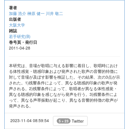
著者
加藤 浩介
榊原 健一
川井 敬二
出版者
大阪大学
雑誌
若手研究(B)
巻号頁・発行日
2011-04-28
本研究は、音場が歌唱に与える影響に着目し、歌唱時におけ
る体性感覚・聴感印象および発声された歌声の音響的特徴に
対して音場が及ぼす影響を検証した。その結果、次の3点が示
された。1)残響条件によって、異なる聴感的印象の歌声が発
声される。2)残響条件によって、歌唱者が異なる体性感覚・
異なる聴感的印象を感じながら発声を行う。3)残響条件によ
って、異なる声帯振動が起こり、異なる音響的特徴の歌声が
発声される。
2023-11-04 08:59:54
Twitter
5 + 23