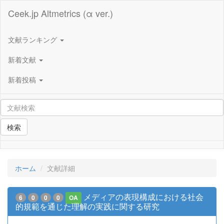
Ceek.jp Altmetrics (α ver.)
文献ランキング
新着文献
新着投稿
検索
ホーム
文献詳細
メディアの表現構成における社会
6
0
0
0
OA
的規範を通じた理解の実践に関する研究