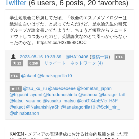
Twitter
(6 users, 6 posts, 20 favorites)
学生短歌会に所属してた頃、「歌会のエスノメソドロジーは
絶対面白いはずだ」と思ってたんだけど、是永論先生の研究
グループが論文書いてたようだ。ちょうど短歌からフェード
アウトしつつあったのと、英語論文なのとで引っかからなか
ったのかな。 https://t.co/HXx6kB8OOC
2023-05-16 19:39:39
@HAT0406
(
投稿一覧
)
4
リツイート・ネットワーク (4)
22
0.258
@akaet
@tanakagorilla10
4
@tsu_ku_ru
@aiueoeoeee
@kometan_japan
15
@higuchi_ayumi
@furudonoshinta
@ashnoa
@kurage_fail
@tatsu_yakumo
@yusaku_matsu
@cnGjX4pEVlc1H3P
@akaet
@NakanishiyaSh
@tanakagorilla10
@Seki_nin_
@shinabitanori
KAKEN - メディアの表現構成における社会的規範を通じた理