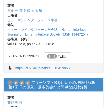
著者
喜多 一
森 幹彦
元木 環
出版者
ヒューマンインターフェース学会
雑誌
ヒューマンインタフェース学会誌 = Human interface =
Journal of Human Interface Society
(
ISSN:13447254
)
巻号頁・発行日
vol.14, no.3, pp.157-162, 2012
2017-01-12 19:04:30
Twitter
1 + 0
https://ci.nii.ac.jp/naid/40019419853
フリーソフトRを用いた心理統計解析
1
0
0
0
(第1回)Rの導入・基本的操作と簡単な統計分析
著者
藤野 秀則