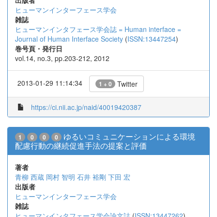
出版者
ヒューマンインターフェース学会
雑誌
ヒューマンインタフェース学会誌 = Human interface =
Journal of Human Interface Society
(
ISSN:13447254
)
巻号頁・発行日
vol.14, no.3, pp.203-212, 2012
2013-01-29 11:14:34
Twitter
1 + 0
https://ci.nii.ac.jp/naid/40019420387
ゆるいコミュニケーションによる環境
1
0
0
0
配慮行動の継続促進手法の提案と評価
著者
青柳 西蔵
岡村 智明
石井 裕剛
下田 宏
出版者
ヒューマンインターフェース学会
雑誌
ヒューマンインタフェース学会論文誌
(
ISSN:13447262
)