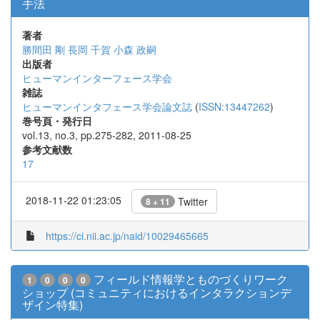
手法
著者
勝間田 剛
長岡 千賀
小森 政嗣
出版者
ヒューマンインターフェース学会
雑誌
ヒューマンインタフェース学会論文誌
(
ISSN:13447262
)
巻号頁・発行日
vol.13, no.3, pp.275-282, 2011-08-25
参考文献数
17
2018-11-22 01:23:05
Twitter
8 + 11
https://ci.nii.ac.jp/naid/10029465665
フィールド情報学とものづくりワーク
1
0
0
0
ショップ (コミュニティにおけるインタラクションデ
ザイン特集)